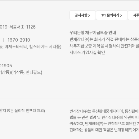
공지사항
1:1 문의하기
자주
2019-서울서초-1126
우리은행 채무지급보증 안내
번개장터㈜는 회사가 직접 판매하는 상품에
41 | 1670-2910
채무지급보증 계약을 체결하여 안전거래를
서초동, 마제스타시티, 힐스테이트 서리풀)
서비스 가입사실 확인
01905
역삼동)(역삼동, 센터필드)
받지 않은 물리적 인프라 제외)
번개장터㈜는 통신판매중개자이며, 통신판매의
법률 등 관련 법령 및 번개장터㈜의 약관에 따
귀속하고, 번개장터㈜는 원칙적으로 회원간 거
판매하는 상품에 대한 책임은 번개장터㈜에게