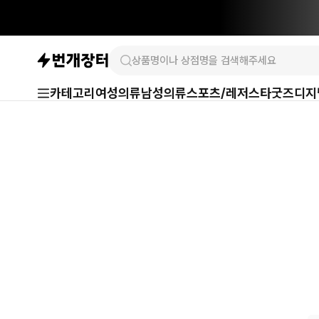
카테고리
여성의류
남성의류
스포츠/레저
스타굿즈
디지