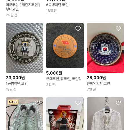
미군코인 [ 챌린지코인 ]
6공병여단 코인
부대코인
18일 전
29일 전
5,000원
23,000원
28,000원
군대코인, 칩코인, 코인칩
1공병여단 코인
한미연합사 코인
3일 전
18일 전
7일 전