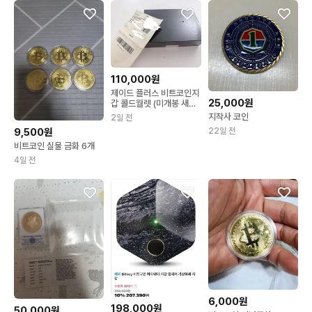
110,000원
제이드 플러스 비트코인지
25,000원
갑 콜드월렛 (미개봉 새상
품)
지작사 코인
2일 전
9,500원
22일 전
비트코인 실물 금화 6개
4일 전
6,000원
198,000원
50,000원