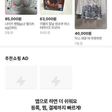
85,000원
63,000원
나이키 팬텀gx2 엘리트
귀멸의 칼날 렌코쿠 마스
ag(280)
터라이즈 피규어
2일 전
2시간 전
40,000원
닥스 여성 마 자켓자켓
7일 전
추천쇼핑 AD
앱으로 하면 더 쉬워요
219,000
원
159,000
원
등록, 찜, 결제까지 빠르게!
UPERFECT 터치 120H
인터픽셀 IP1510T 터치 I
z 휴대용 모니터 IPS 18''
PS 60Hz C포트 포터블