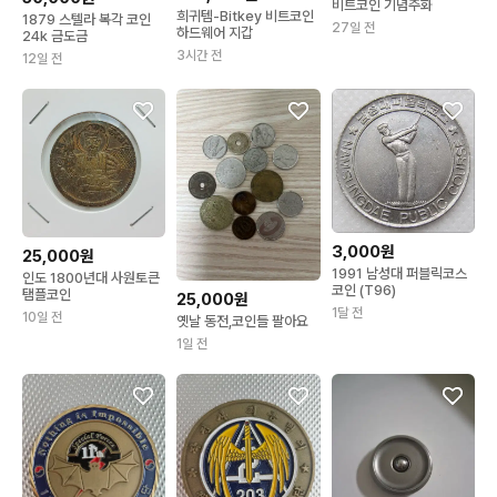
비트코인 기념주화
희귀템-Bitkey 비트코인
1879 스텔라 복각 코인
27일 전
하드웨어 지갑
24k 금도금
3시간 전
12일 전
3,000원
25,000원
1991 남성대 퍼블릭코스
인도 1800년대 사원토큰
코인 (T96)
탬플코인
25,000원
1달 전
10일 전
옛날 동전,코인들 팔아요
1일 전