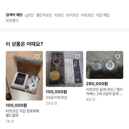
검색어 제안
g코인
챌린지코인
지코인
쓰리코인
비트코인
지갑 매입
코인뱅크
이 상품은 어때요?
280,000원
비트코인 실버 코인 / 엘리
100,000원
자베스 2세 2달러 실버 코
24금 비트코인
인2온즈
8일 전
29일 전
100,000원
비트코인 지갑 암호화폐
콜드월렛
1일 전