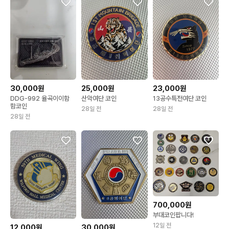
30,000원
25,000원
23,000원
DDG-992 율곡이이함
산악여단 코인
13공수특전여단 코인
함코인
28일 전
28일 전
28일 전
700,000원
부대코인팝니다!
12일 전
12,000원
30,000원