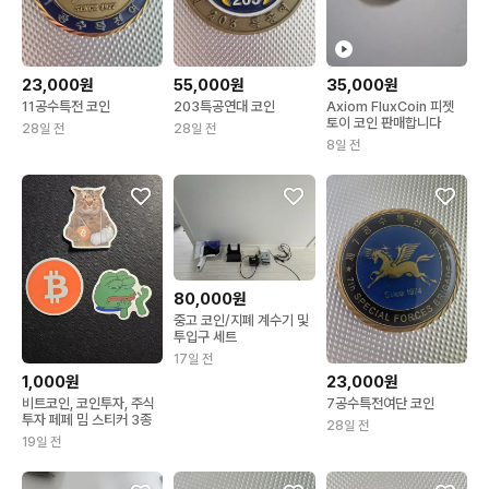
23,000원
55,000원
35,000원
11공수특전 코인
203특공연대 코인
Axiom FluxCoin 피젯
토이 코인 판매합니다
28일 전
28일 전
8일 전
80,000원
중고 코인/지폐 계수기 및
투입구 세트
17일 전
1,000원
23,000원
비트코인, 코인투자, 주식
7공수특전여단 코인
투자 페페 밈 스티커 3종
28일 전
19일 전