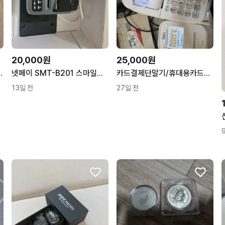
20,000원
25,000원
호화폐 콜드월렛
넷페이 SMT-B201 스마일M포스 블루투스 신용카드 단말기
카드결제단말기/휴대용카드결제단말기
13일 전
27일 전