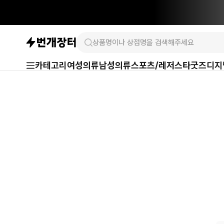
카테고리
여성의류
남성의류
스포츠/레저
스타굿즈
디지