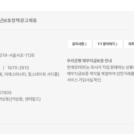
년보호정책
광고제휴
공지사항
1:1 문의하기
자주
2019-서울서초-1126
우리은행 채무지급보증 안내
번개장터㈜는 회사가 직접 판매하는 상품에
41 | 1670-2910
채무지급보증 계약을 체결하여 안전거래를
서초동, 마제스타시티, 힐스테이트 서리풀)
서비스 가입사실 확인
01905
역삼동)(역삼동, 센터필드)