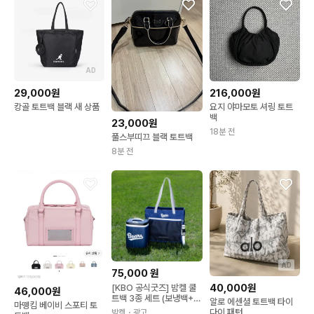
AD
29,000원
216,000원
캉골 토트백 블랙 새 상품
요지 야마모토 셔링 토트
백
23,000원
18분 전
풀스부띠끄 블랙 토트백
8분 전
AD
75,000
원
40,000원
[KBO 공식굿즈] 밤켈 쿨
46,000원
트백 3종 세트 (보냉백+토
알로 에센셜 토트백 타이
마뗑킴 베이비 스포티 토
트백+자켓 그리퍼)
다이 패턴
밤켈
・광고