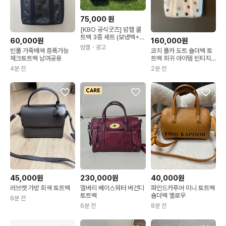
75,000
원
[KBO 공식굿즈] 밤켈 쿨
트백 3종 세트 (보냉백+토
60,000원
160,000원
트백+자켓 그리퍼)
밤켈
・광고
빈폴 가죽배색 증폭가능
코치 폴카 도트 숄더백 토
체크토트백 남여공용
트백 희귀 아이템 빈티지
코치 상태 최상
4분 전
2분 전
45,000원
230,000원
40,000원
러브캣 가방 회색 토트백
멀버리 베이스워터 버건디
파인드카푸어 미니 토트백
토트백
숄더백 옐로우
8분 전
6분 전
8분 전