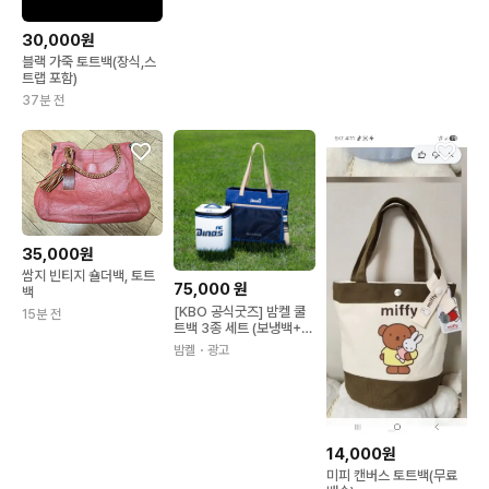
30,000원
블랙 가죽 토트백(장식,스
트랩 포함)
37분 전
35,000원
쌈지 빈티지 숄더백, 토트
75,000
원
백
[KBO 공식굿즈] 밤켈 쿨
15분 전
트백 3종 세트 (보냉백+토
트백+자켓 그리퍼)
밤켈
・광고
14,000원
미피 캔버스 토트백(무료