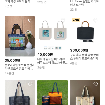
코치 셔링 토트백 블랙
L.L.Bean 엘엘빈 화이트
22분 전
레더 토트백
5분 전
2분 전
360,000원
40,000원
구찌 뱀부 블랙 퀄팅 캔버
스 투웨이 토트백 숄더백
나히아 원화전 미도리야
35,000원
데쿠 토트백 히로아카 굿
4분 전
빨강머리앤 토트백 빨간머
즈
2분 전
리앤 토트백 퀼트 가방 새
제품
47분 전