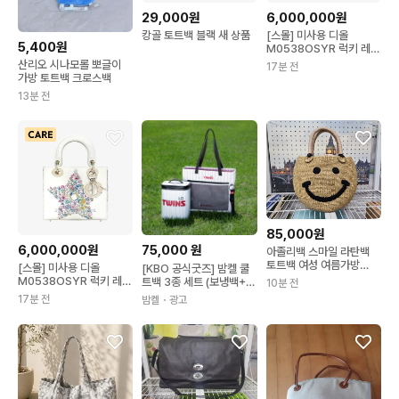
29,000원
6,000,000원
캉골 토트백 블랙 새 상품
[스몰] 미사용 디올
5,400원
M0538OSYR 럭키 레이
디 디올 토트백
산리오 시나모롤 뽀글이
17분 전
B1226C321
가방 토트백 크로스백
13분 전
85,000원
6,000,000원
75,000
원
아졸리백 스마일 라탄백
토트백 여성 여름가방
[스몰] 미사용 디올
[KBO 공식굿즈] 밤켈 쿨
GD46
M0538OSYR 럭키 레이
트백 3종 세트 (보냉백+토
10분 전
디 디올 토트백
트백+자켓 그리퍼)
17분 전
밤켈
・광고
B1226C321