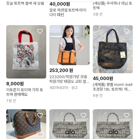
캉골 토트백 블랙 새 상품
(새상품) 우사하나 데님 토
40,000원
트백
알로 에센셜 토트백 타이
3분 전
다이 패턴
253,200
원
223200/학원가방 무용
45,000원
학원가방 태권도 교회 발
8,000원
(새제품) 몽벨 mont-bell
레학원 크로스가방 BD-6
세꼬마네꼬마
・광고
초경량 18L 토트백/ 에코
이토준지 토미에 가챠 토
06 / 30개부터구매가능
백 가방
트백 판매해요
9분 전
7분 전
AD