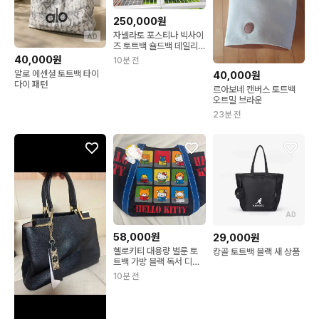
250,000원
자넬라토 포스티나 빅사이
AD
즈 토트백 숄드백 데일리
여성가방
40,000원
10분 전
알로 에센셜 토트백 타이
40,000원
다이 패턴
르아보네 캔버스 토트백
오트밀 브라운
23분 전
AD
58,000원
29,000원
헬로키티 대용량 벌룬 토
캉골 토트백 블랙 새 상품
트백 가방 블랙 독서 디자
인 해외 여행용가방
10분 전