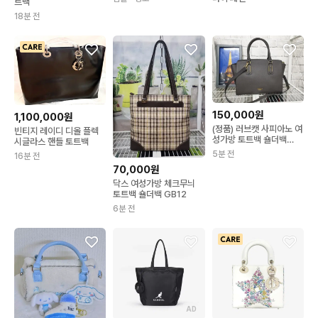
트백
18분 전
150,000원
1,100,000원
(정품) 러브캣 사피아노 여
빈티지 레이디 디올 플렉
성가방 토트백 숄더백
시글라스 핸들 토트백
GA76
5분 전
16분 전
70,000원
닥스 여성가방 체크무늬
토트백 숄더백 GB12
6분 전
AD