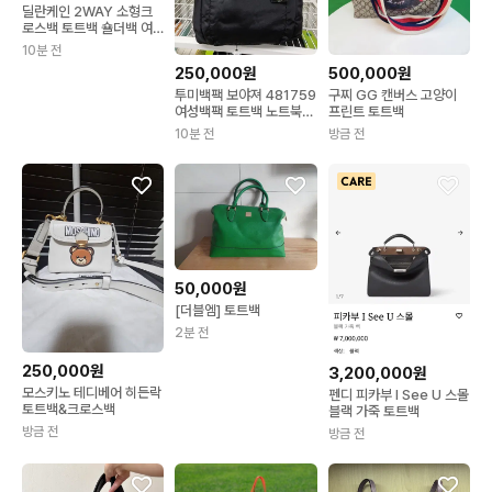
딜란케인 2WAY 소형크
로스백 토트백 숄더백 여
성가방
10분 전
250,000원
500,000원
투미백팩 보야져 481759
구찌 GG 캔버스 고양이
여성백팩 토트백 노트북백
프린트 토트백
팩
10분 전
방금 전
50,000원
[더블엠] 토트백
2분 전
250,000원
3,200,000원
모스키노 테디베어 히든락
펜디 피카부 I See U 스몰
토트백&크로스백
블랙 가죽 토트백
방금 전
방금 전