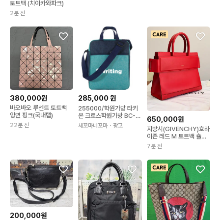
토트백 (치이카와파크)
2분 전
380,000원
285,000
원
바오바오 루센트 토트백
255000/학원가방 타키
양면 핑크(국내탭)
온 크로스학원가방 BC-2
650,000원
088 / 30개부터구매가능
22분 전
세꼬마네꼬마
・광고
지방시(GIVENCHY)호라
이즌 레드 M 토트백 숄더
백 가방
7분 전
200,000원