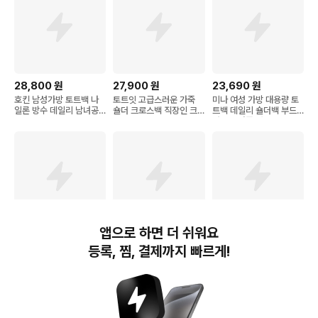
28,800
원
27,900
원
23,690
원
호킨 남성가방 토트백 나
토트잇 고급스러운 가죽
미나 여성 가방 대용량 토
일론 방수 데일리 남녀공
숄더 크로스백 직장인 크
트백 데일리 숄더백 부드
용
로스백
러운 소가죽 버킷백
앱으로 하면 더 쉬워요
22,180
원
23,900
원
22,900
원
등록, 찜, 결제까지 빠르게!
여성용 빅사이즈 숄더 대
애드에딧 코펜 크로스 토
애드에딧 심플 리처드 토
용량 토트백 여행 가방 숄
트백
트백
더 크로스백
번개장터(주) 사업자정보, 이용약관 및 기타 법적고지