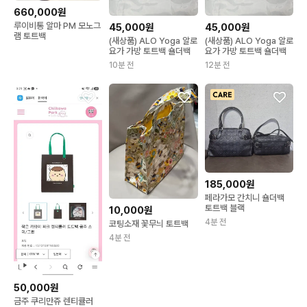
660,000원
루이비통 알마 PM 모노그
45,000원
45,000원
램 토트백
(새상품) ALO Yoga 알로
(새상품) ALO Yoga 알로
요가 가방 토트백 숄더백
요가 가방 토트백 숄더백
10분 전
12분 전
185,000원
페라가모 간치니 숄더백
토트백 블랙
10,000원
4분 전
코팅소재 꽃무늬 토트백
4분 전
50,000원
금주 쿠리만쥬 렌티큘러