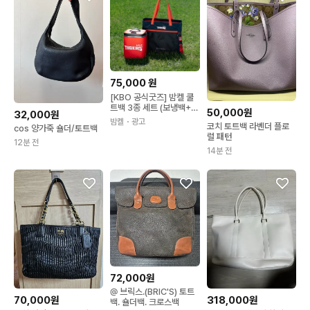
75,000
원
[KBO 공식굿즈] 밤켈 쿨
트백 3종 세트 (보냉백+토
50,000원
32,000원
트백+자켓 그리퍼)
밤켈
・광고
코치 토트백 라벤더 플로
cos 양가죽 숄더/토트백
럴 패턴
12분 전
14분 전
72,000원
@ 브릭스.(BRIC'S) 토트
70,000원
318,000원
백. 숄더백. 크로스백