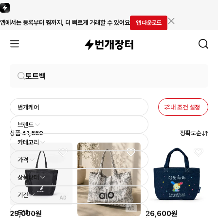
앱에서는 등록부터 찜까지, 더 빠르게 거래할 수 있어요
앱 다운로드
번개케어
내 조건 설정
브랜드
상품
41,550
정확도순
카테고리
가격
상품상태
기간
AD
AD
모델
29,000원
26,600원