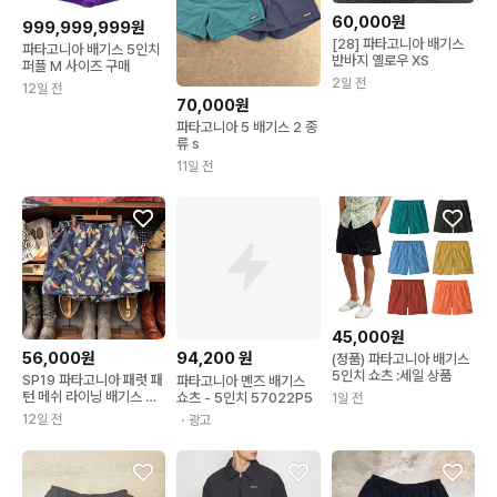
60,000원
999,999,999원
[28] 파타고니아 배기스
파타고니아 배기스 5인치
반바지 옐로우 XS
퍼플 M 사이즈 구매
2일 전
12일 전
70,000원
파타고니아 5 배기스 2 종
류 s
11일 전
45,000원
56,000원
94,200
원
(정품) 파타고니아 배기스
5인치 쇼츠 :세일 상품
SP19 파타고니아 패럿 패
파타고니아 멘즈 배기스
턴 메쉬 라이닝 배기스 쇼
쇼츠 - 5인치 57022P5
1일 전
츠 N2118
12일 전
・광고