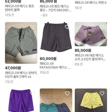
52,000원
85,000
원
파타고니아 배기스 자켓 S
파타고니아 배기스 팬츠
파타고니아 멘즈 배기스
1일 전
반바지 블랙
롱즈 - 7인치 58035P5
아웃도어 반바지
12일 전
・광고
85,000원
파타고니아 여성 배기스
60,000원
쇼츠 2.5인치 퀼트바이올
렛 S
파타고니아
8일 전
PATAGONIA 배기스 숏
47,000원
팬츠 S / k6096
15일 전
파타고니아 배기스 반바지
5인치 솔트그레이 xs
7일 전