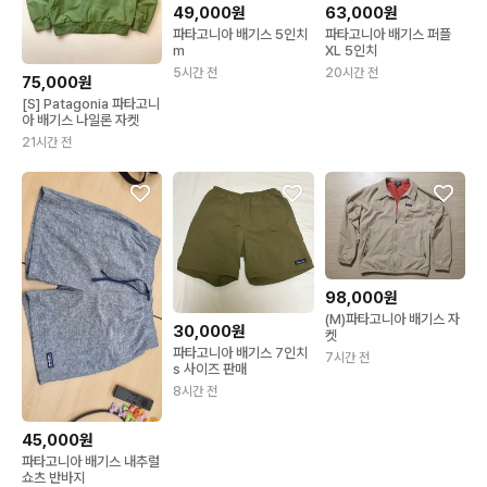
49,000원
63,000원
파타고니아 배기스 5인치
파타고니아 배기스 퍼플
m
XL 5인치
5시간 전
20시간 전
75,000원
[S] Patagonia 파타고니
아 배기스 나일론 자켓
21시간 전
98,000원
(M)파타고니아 배기스 자
30,000원
켓
파타고니아 배기스 7인치
7시간 전
s 사이즈 판매
8시간 전
45,000원
파타고니아 배기스 내추럴
쇼츠 반바지