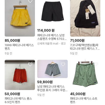
114,000
원
파타고니아 배기스 남성
스윔팬츠 수영복 57022
85,000원
71,000원
BOB
신세계 아울렛 mall
・광고
1999 파타고니아 배기스
7.31구매/택만뗀상품)파
팬츠
타고니아 맨즈 배기스 7인
치 블랙 S
5일 전
5일 전
59,800원
남성 파타고니아 배기스
투인원 포지 그레이 우븐
반바지 바지 트레이닝복
50,000원
45,000원
5일 전
파타고니아 배기스 롱스
파타고니아 배기스 쇼트
6.5인치 팬츠
팬츠