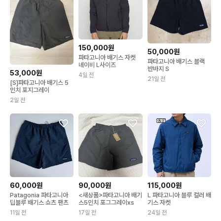
150,000원
50,000원
파타고니아 배기스 자켓
파타고니아 배기스 블랙
네이비 L사이즈
반바지 S
53,000원
4일 전
21일 전
[S]파타고니아 배기스 5
인치 포지그레이
2일 전
60,000원
90,000원
115,000원
Patagonia 파타고니아
<새상품>파타고니아 배기
L 파타고니아 블루 컬러 배
딥블루 배기스 쇼츠 팬츠
스5인치 포그그레이xs
기스 자켓
11일 전
17일 전
24일 전