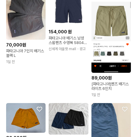
154,000
원
파타고니아 배기스 남성
스윔팬츠 수영복 58049
70,000원
NENA
신세계 아울렛 mall
・광고
파타고니아 7인치 배기스
블랙 L
1일 전
89,000원
[파타고니아]멘즈 배기스
라이츠 6인치
1일 전