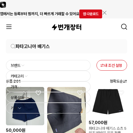
앱에서는 등록부터 찜까지, 더 빠르게 거래할 수 있어요
앱 다운로드
브랜드
내 조건 설정
카테고리
상품
201
정확도순
가격
상품상태
기간
57,000원
파타고니아 배기스 쇼츠 5
50,000원
인치 반바지 우븐 정품 새