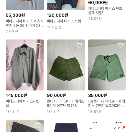
60,000원
파타고니아 배기스 팬츠
블랙 5인치
55,000원
120,000원
21시간 전
파타고니아 배기스 쇼츠 5
파타고니아 배기스 자켓
인치 29-30 반바지 XS
20시간 전
오렌지 수영복 러닝
7시간 전
145,000원
90,000원
35,000원
파타고니아 배기스자켓
빈티지 파타고니아 배기스
[S] 빈티지 파타고니아 배
XL
5인치 아즈텍 패턴 S
기스 7인치 알로에그린 민
트
18시간 전
18시간 전
19시간 전