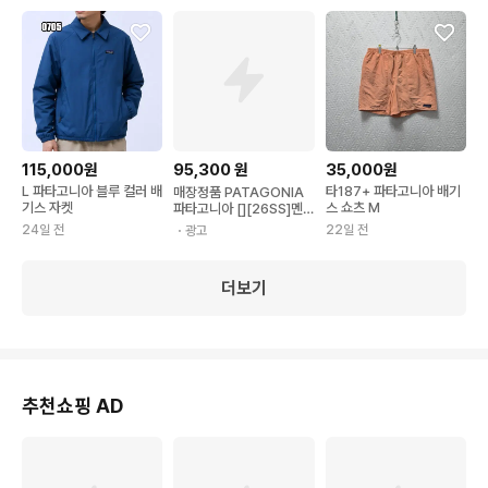
115,000원
95,300
원
35,000원
L 파타고니아 블루 컬러 배
타187+ 파타고니아 배기
매장정품 PATAGONIA
기스 자켓
스 쇼츠 M
파타고니아 [][26SS]멘
즈 배기스 쇼츠 - 5인치(5
24일 전
22일 전
・광고
7022R5) 57022R5_C
NN 1695604
더보기
추천쇼핑 AD