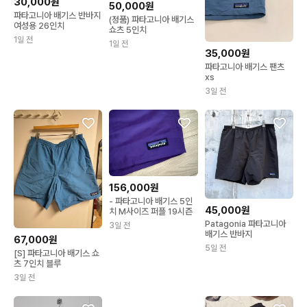
30,000원
50,000원
파타고니아 배기스 반바지
(정품) 파타고니아 배기스
여성용 26인치
쇼츠 5인치
1일 전
1일 전
35,000원
파타고니아 배기스 팬츠
xs
3일 전
156,000원
- 파타고니아 배기스 5인
45,000원
치 M사이즈 퍼플 19시즌
Patagonia 파타고니아
3일 전
배기스 반바지
67,000원
5일 전
[S] 파타고니아 배기스 쇼
츠 7인치 블루
3일 전