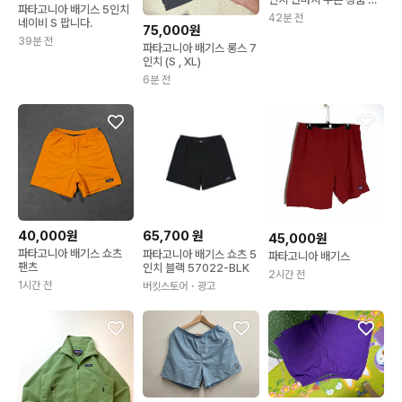
파타고니아 배기스 5인치
상품 선착순 세일(가격내
42분 전
네이비 S 팝니다.
림)
75,000원
39분 전
파타고니아 배기스 롱스 7
인치 (S , XL)
6분 전
40,000원
65,700
원
45,000원
파타고니아 배기스 쇼츠
파타고니아 배기스 쇼츠 5
파타고니아 배기스
팬츠
인치 블랙 57022-BLK
2시간 전
1시간 전
버킷스토어
・광고