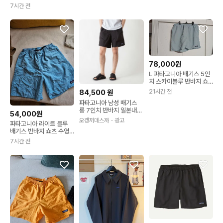
7시간 전
78,000원
L 파타고니아 배기스 5인
치 스카이블루 반바지 쇼
츠 바지 남성용
84,500
원
21시간 전
파타고니아 남성 배기스
롱 7인치 반바지 일본내수
54,000원
상품 10종
오겡끼데스까
・광고
파타고니아 라이트 블루
배기스 반바지 쇼츠 수영
복 수영복 러닝
7시간 전