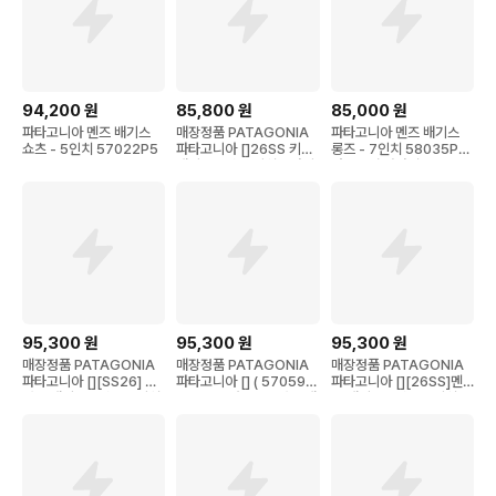
94,200
원
85,800
원
85,000
원
파타고니아 멘즈 배기스
매장정품 PATAGONIA
파타고니아 멘즈 배기스
쇼츠 - 5인치 57022P5
파타고니아 []26SS 키즈
롱즈 - 7인치 58035P5
배기스 쇼츠 5인치 - 라인
아웃도어 반바지
드 67036R5 67036R5
_CW 1895115
95,300
원
95,300
원
95,300
원
매장정품 PATAGONIA
매장정품 PATAGONIA
매장정품 PATAGONIA
파타고니아 [][SS26] 우
파타고니아 [] ( 57059R
파타고니아 [][26SS]멘
먼즈 배기스 쇼츠 - 5인치
5) 2026년 SS 우먼즈 배
즈 배기스 쇼츠 - 5인치(5
57059R5 57059R5_
기스 쇼츠 - 5인치 5705
7022R5) 57022R5_C
DT 1891555
9R5CC 1889829
NN 1695604