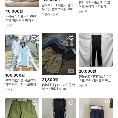
볼칸 체인 서브컬쳐 미즈
칼하트 B01 더블니 팬츠
이로 중성계 바지판매
루즈핏 블랙 브라운 1066
40,000원
2분 전
79
아초라
・광고
새상품 마시모두띠 린넨
여자 여름 가을 바지 와이
드 팬츠 빅사이즈 바지 35
1분 전
36
20,000원
AD
106,380원
[정품/S] 아디다스 파이어
31,800원
버드 블랙 검정 트랙 팬츠
볼칸 미즈이로 서브컬쳐
바지
라인 져지바지 세트판매
[남여공용] 1+1 나일론 밴
9분 전
딩 숏 반바지 M-XL
2분 전