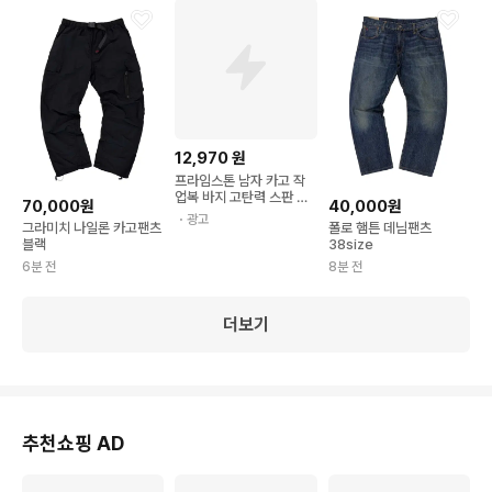
12,970
원
프라임스톤 남자 카고 작
업복 바지 고탄력 스판 밴
70,000원
40,000원
딩 팬츠
・광고
그라미치 나일론 카고팬츠
폴로 햄튼 데님팬츠
블랙
38size
6분 전
8분 전
더보기
추천쇼핑 AD