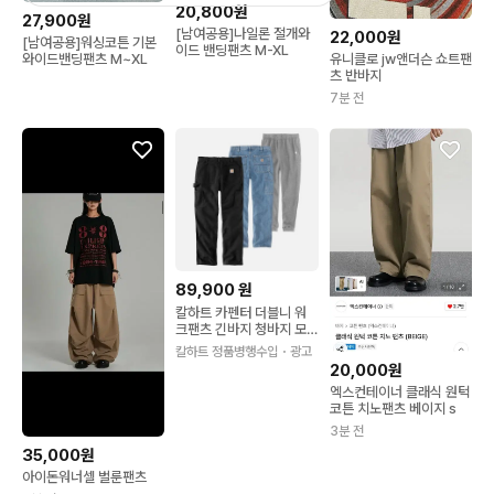
20,800원
27,900원
[남여공용]나일론 절개와
22,000원
[남여공용]워싱코튼 기본
이드 밴딩팬츠 M-XL
와이드밴딩팬츠 M~XL
유니클로 jw앤더슨 쇼트팬
츠 반바지
7분 전
89,900
원
칼하트 카펜터 더블니 워
크팬츠 긴바지 청바지 모
음
칼하트 정품병행수입
・광고
20,000원
엑스컨테이너 클래식 원턱
코튼 치노팬츠 베이지 s
3분 전
35,000원
아이돈워너셀 벌룬팬츠