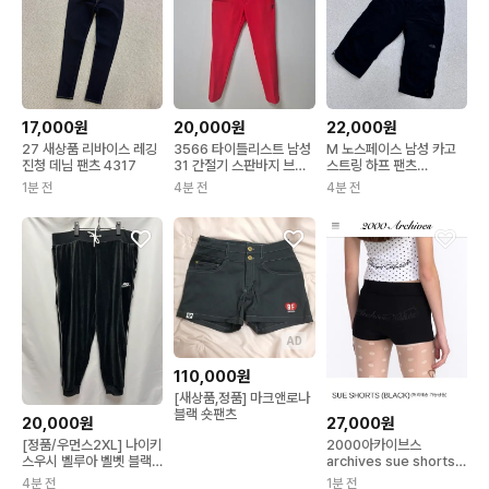
17,000원
20,000원
22,000원
27 새상품 리바이스 레깅
3566 타이틀리스트 남성
M 노스페이스 남성 카고
진청 데님 팬츠 4317
31 간절기 스판바지 브랜
스트링 하프 팬츠
드빌
0616E2
1분 전
4분 전
4분 전
AD
110,000원
[새상품,정품] 마크앤로나
블랙 숏팬츠
20,000원
27,000원
[정품/우먼스2XL] 나이키
2000아카이브스
스우시 벨루아 벨벳 블랙
archives sue shorts
트레이닝 팬츠
팬츠 반바지
4분 전
1분 전