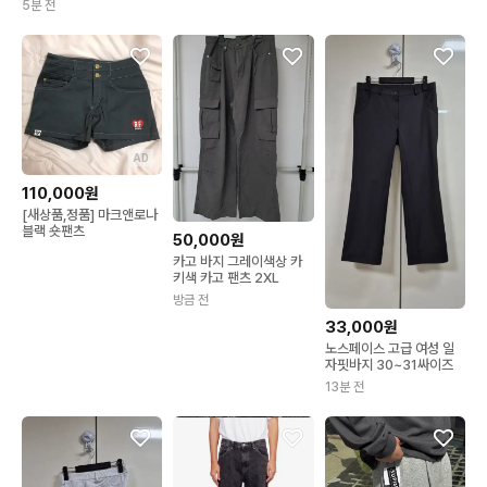
5분 전
AD
110,000원
[새상품,정품] 마크앤로나
블랙 숏팬츠
50,000원
카고 바지 그레이색상 카
키색 카고 팬츠 2XL
방금 전
33,000원
노스페이스 고급 여성 일
자핏바지 30~31싸이즈
13분 전