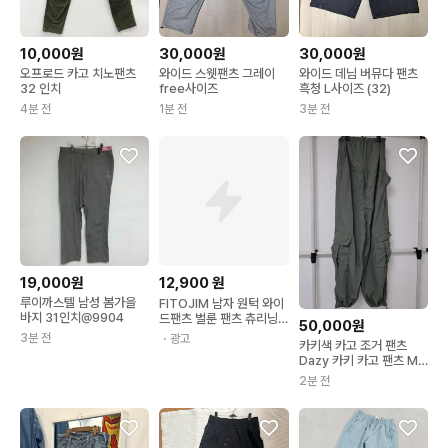
10,000원
30,000원
30,000원
오프로드 카고 치노팬츠
와이드 스웻팬츠 그레이
와이드 데님 버뮤다 팬츠
32 인치
free사이즈
흑청 L사이즈 (32)
4분 전
1분 전
3분 전
19,000원
12,900
원
루이까스텔 남성 봄가을
FITOJIM 남자 원턱 와이
바지 31인치@9904
드팬츠 벌룬 팬츠 츄리닝
50,000원
트레이닝 바지
3분 전
・광고
카키색 카고 조거 팬츠
Dazy 카키 카고 팬츠 M
사이즈
2분 전