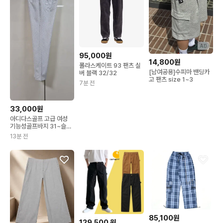
AD
95,000원
14,800원
폴라스케이트 93 팬츠 실
[남여공용]수피마 밴딩카
버 블랙 32/32
고 팬츠 size 1~3
7분 전
33,000원
아디다스골프 고급 여성
기능성골프바지 31~슬림
32싸이즈
13분 전
85,100원
129,500
원