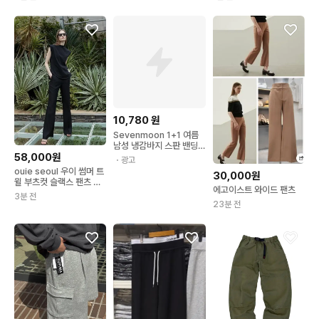
10,780
원
Sevenmoon 1+1 여름
남성 냉감바지 스판 밴딩
시원한 아이스 슬랙스 빅
58,000원
・광고
사이즈
ouie seoul 우이 썸머 트
30,000원
윌 부츠컷 슬랙스 팬츠 블
에고이스트 와이드 팬츠
랙 M
3분 전
23분 전