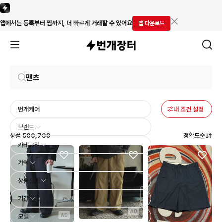
앱에서는 등록부터 찜까지, 더 빠르게 거래할 수 있어요
앱 다운로드
번개케어
내 조건 설정
브랜드
상품
500,709
정확도순
카테고리
가격
상품상태
기간
AD
AD
모델