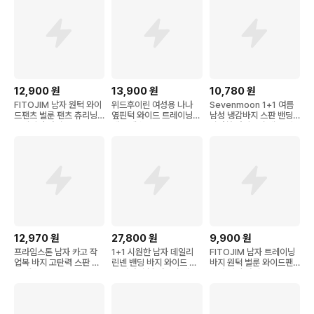
12,900
원
13,900
원
10,780
원
FITOJIM 남자 원턱 와이
위드후이린 여성용 나나
Sevenmoon 1+1 여름
드팬츠 벌룬 팬츠 츄리닝
옆핀턱 와이드 트레이닝
남성 냉감바지 스판 밴딩
트레이닝 바지
밴딩 팬츠
시원한 아이스 슬랙스 빅
사이즈
12,970
원
27,800
원
9,900
원
프라임스톤 남자 카고 작
1+1 시원한 남자 데일리
FITOJIM 남자 트레이닝
업복 바지 고탄력 스판 밴
린넨 밴딩 바지 와이드 팬
바지 원턱 벌룬 와이드팬
딩 팬츠
츠 긴바지 봄 여름 슬랙스
츠 츄리닝 바지
팬츠 베이직 쿨바지 면 마
바지 WAWAMIYA