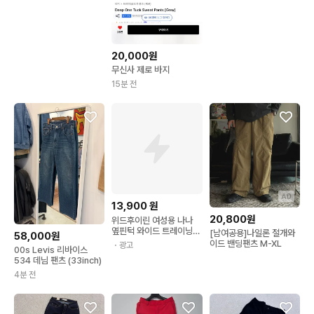
20,000원
무신사 제로 바지
15분 전
AD
13,900
원
20,800원
위드후이린 여성용 나나
옆핀턱 와이드 트레이닝
[남여공용]나일론 절개와
58,000원
밴딩 팬츠
이드 밴딩팬츠 M-XL
・광고
00s Levis 리바이스
534 데님 팬츠 (33inch)
4분 전