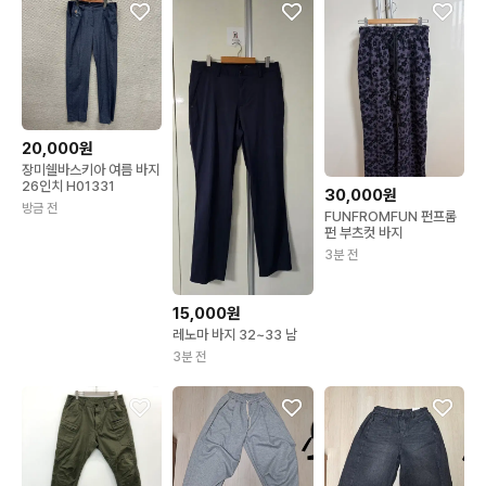
20,000원
장미쉘바스키아 여름 바지
26인치 H01331
30,000원
방금 전
FUNFROMFUN 펀프롬
펀 부츠컷 바지
3분 전
15,000원
레노마 바지 32~33 남
3분 전