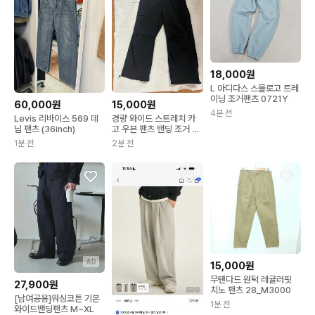
18,000원
L 아디다스 스몰로고 트레
이닝 조거팬츠 0721Y
60,000원
15,000원
4분 전
Levis 리바이스 569 데
경량 와이드 스트레치 카
님 팬츠 (36inch)
고 우븐 팬츠 밴딩 조거 블
랙
1분 전
2분 전
AD
15,000원
무탠다드 원턱 레귤러핏
27,900원
치노 팬츠 28_M3000
[남여공용]워싱코튼 기본
1분 전
와이드밴딩팬츠 M~XL