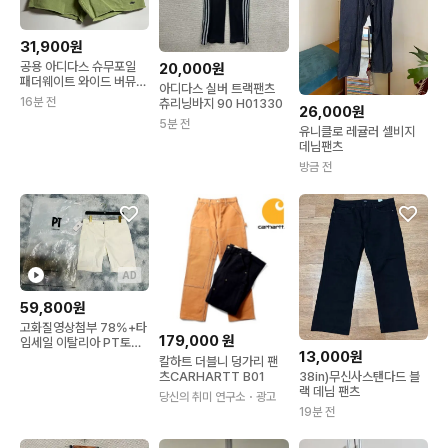
31,900원
공용 아디다스 슈무포일
20,000원
패더웨이트 와이드 버뮤다
아디다스 실버 트랙팬츠
팬츠 쇼츠 L
16분 전
츄리닝바지 90 H01330
26,000원
5분 전
유니클로 레귤러 셀비지
데님팬츠
방금 전
AD
59,800원
고화질영상첨부 78%+타
179,000
원
임세일 이탈리아 PT토리
13,000원
노 오프화이트 버뮤다 팬
칼하트 더블니 덩가리 팬
츠
38in)무신사스탠다드 블
츠CARHARTT B01
랙 데님 팬츠
당신의 취미 연구소
・광고
19분 전