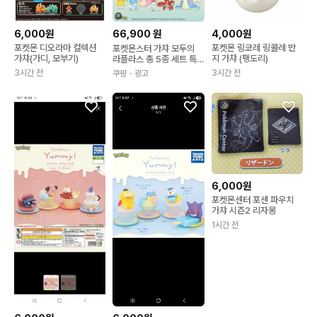
6,000원
66,900
원
4,000원
포켓몬 디오라마 컬렉션
포켓몬 링코레 링콜레 반
포켓몬스터 가챠 모두의
가챠(가디, 모부기)
지 가챠 (팽도리)
라플라스 총 5종 세트 특
급국제배송(3~4일소요) 1
3시간 전
3시간 전
쿠팡
・광고
개
6,000원
포켓몬센터 포센 파우치
가챠 시즌2 리자몽
1시간 전