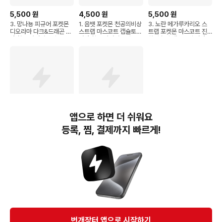
5,500
원
4,500
원
5,500
원
3. 망나뇽 피규어 포켓몬
1. 음뱃 포켓몬 천공의비상
3. 노란 메가루카리오 스
디오라마 다크&드래곤 가
스트랩 마스코트 캡슐토이
트랩 포켓몬 마스코트 진
챠 확정 타카라토미
가챠 확정 타카라토미
화의숨결 캡슐토이 가챠
확정 타카라토미
앱으로 하면 더 쉬워요
5,000
원
4,500
원
등록, 찜, 결제까지 빠르게!
2. 메가앱솔 피규어 포켓
5. 메가 보만다 포켓몬 천
몬 디오라마 다크&드래곤
공의비상 스트랩 마스코트
가챠 확정 타카라토미
캡슐토이 가챠 확정 타카
라토미
번개장터(주) 사업자정보, 이용약관 및 기타 법적고지
번개장터㈜는 통신판매중개자이며, 통신판매의 당사자가 아닙니다. 전자상거래 등에서의
소비자보호에 관한 법률 등 관련 법령 및 번개장터㈜의 약관에 따라 상품, 상품정보, 거래에 관한 책임은
개별 판매자에게 귀속하고, 번개장터㈜는 원칙적으로 회원간 거래에 대하여 책임을 지지 않습니다.
다만, 번개장터㈜가 직접 판매하는 상품에 대한 책임은 번개장터㈜에게 귀속합니다.
Ⓒ Bungaejangter Inc. all rights reserved.
번개장터 앱으로 시작하기