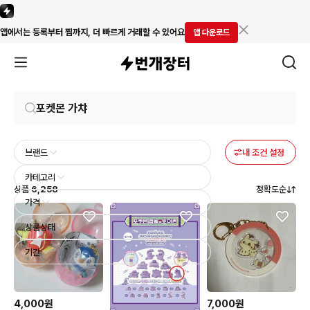
앱에서는 등록부터 찜까지, 더 빠르게 거래할 수 있어요
앱 다운로드
브랜드
내 조건 설정
카테고리
상품
6,258
정확도순
가격
상품상태
기간
4,000원
7,000원