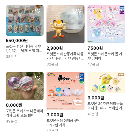
세트
550,000원
포켓몬 변신 메타몽 가챠
2,900원
7,500원
1,2,3탄 + 낱개 두개 띠지
포켓몬스터 관동가득 냐옹
포켓몬스터 플로키 돌 가
포함
38분 전
가챠 냐옹이 가챠 관동지
챠 님피아
방 가챠
32분 전
47분 전
6,000원
포켓몬 30주년 메타몽놀
8,000원
이터 웅크리기 브케인 가
포켓몬 포레스트 나몰빼미
챠
41분 전
3,000원
가챠 교환 또는 판매
포켓몬스터 어깨쿵 꾸벅
49분 전
Fig 7탄 가챠
47분 전