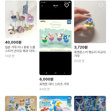
40,000원
3,720원
일본 가챠 미니 봉봉 드롭
스티커 산리오 페코 다마
포켓몬스커 팽도리 피규어
고치 미미치 포켓몬 한교
가챠
1시간 전
동 포챠코 우사하나 헬로
2시간 전
키티 열쇠고리 피카츄 피
츄 판매
6,000원
포켓몬 야미 스위츠 가챠
2시간 전