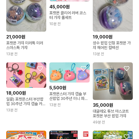
45,000원
포켓몬 클리어 러버 코스
터 가챠 풀세트
10분 전
21,000원
19,000원
포켓몬 가챠 미러톡 미러
성수 팝업 인형 포켓몬 가
스마스톡 가챠
챠 헤어핀 컬렉션
13분 전
13분 전
5,500원
18,000원
포켓몬스터 가챠 캡슐 부
산팝업 30주년 미니 파우
일괄) 포켓몬스터 부산팝
치 동전지갑 / 초라기 삐
업 30주년 가챠 캡슐 카메
35,000원
13분 전
나몰빼미
라 키링 컬렉션 / 잠만보
13분 전
대굴레오 튜브 마스코트
초라기
포켓몬 부산 팝업 가챠
49분 전