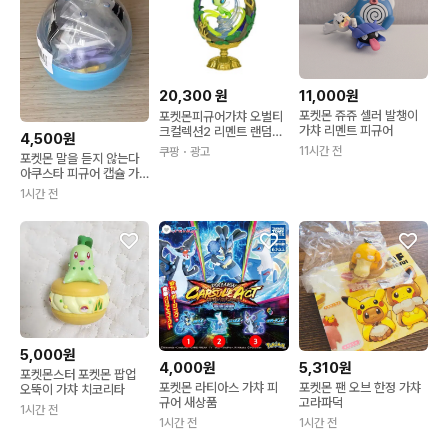
20,300
원
11,000원
포켓몬 쥬쥬 셀러 발챙이
포켓몬피규어가챠 오벌티
가챠 리멘트 피규어
크컬렉션2 리멘트 랜덤피
4,500원
규어 6종뽑기 1개
11시간 전
쿠팡
・광고
포켓몬 말을 듣지 않는다
아쿠스타 피규어 캡슐 가
챠 미개봉
1시간 전
5,000원
4,000원
5,310원
포켓몬스터 포켓몬 팝업
포켓몬 라티아스 가챠 피
포켓몬 팬 오브 한정 가챠
오뚝이 가챠 치코리타
규어 새상품
고라파덕
1시간 전
1시간 전
1시간 전