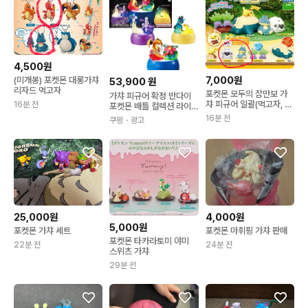
4,500원
7,000원
(미개봉) 포켓몬 대롱가챠
53,900
원
리자드 먹고자
포켓몬 모두의 잠만보 가
가챠 피규어 확정 반다이
챠 피규어 일괄(먹고자, 우
16분 전
포켓몬 배틀 컬렉션 라이
르)
트 3종 풀세트 캡슐토이
16분 전
쿠팡
・광고
가샤폰
25,000원
4,000원
5,000원
포켓몬 가챠 세트
포켓몬 마휘핑 가챠 판매
포켓몬 타카라토미 야미
22분 전
24분 전
스위츠 가챠
29분 전