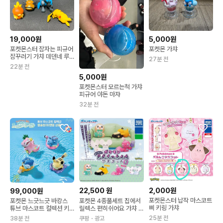
19,000원
5,000원
포켓몬스터 잠자는 피규어
포켓몬 가챠
잠꾸러기 가챠 데덴네 루
27분 전
카리오 피카츄 아차모
22분 전
5,000원
포켓몬스터 모르는척 가챠
피규어 야돈 마쟈
32분 전
22,500
원
2,000원
99,000원
포켓몬스터 납작 마스코트
포켓몬 느긋느긋 바캉스
포켓몬 4종풀세트 집에서
삐 키링 가챠
튜브 마스코트 컬렉션 키
릴렉스 편히쉬어요 가챠 5
링 가챠 4종 풀세트
탄 포켓몬스터 캡슐토이 1
25분 전
38분 전
쿠팡
・광고