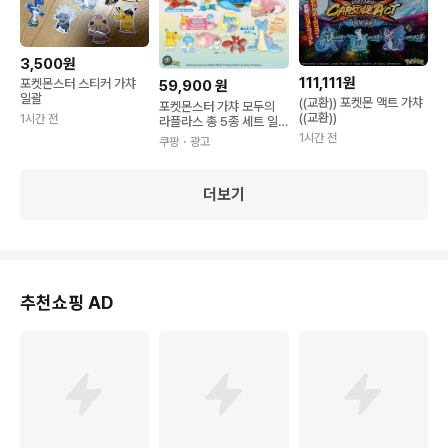
3,500원
111,111원
포켓몬스터 스티커 가챠
59,900
원
일괄
((교환)) 포켓몬 액트 가챠
포켓몬스터 가챠 모두의
((교환))
1시간 전
라플라스 총 5종 세트 일
반국제배송(7~8일) 1개
1시간 전
쿠팡
・광고
더보기
추천쇼핑 AD