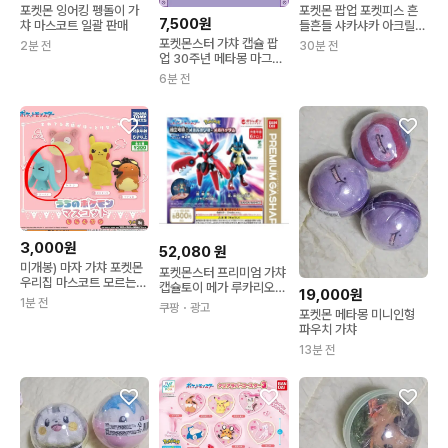
포켓몬 잉어킹 펭돌이 가
포켓몬 팝업 포켓피스 흔
7,500원
챠 마스코트 일괄 판매
들흔들 샤카샤카 아크릴
키링 가챠 따라큐
포켓몬스터 가챠 캡슐 팝
2분 전
30분 전
업 30주년 메타몽 마그넷
자석
6분 전
3,000원
52,080
원
미개봉) 마자 가챠 포켓몬
포켓몬스터 프리미엄 가챠
우리집 마스코트 모르는척
캡슐토이 메가 루카리오
19,000원
시리즈
메가 핫삼 2종 선택가능
1분 전
쿠팡
・광고
포켓몬 메타몽 미니인형
메가핫삼 특급국제배송(3
파우치 가챠
~4일소요)
13분 전