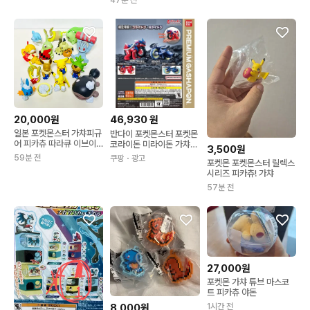
20,000원
46,930
원
일본 포켓몬스터 가챠피규
반다이 포켓몬스터 포켓몬
어 피카츄 따라큐 이브이
코라이돈 미라이돈 가챠
3,500원
알통몬 애버라스 곤율랭
가샤폰 캡슐 피규어
59분 전
쿠팡
・광고
포켓몬 포켓몬스터 릴렉스
토오 치코리타 멍파치 코
시리즈 피카츄! 가챠
고미 물짱이 도치마론 릴
랙쿠션 거품목욕 열매냠냠
57분 전
27,000원
포켓몬 가챠 튜브 마스코
트 피카츄 야돈
8,000원
1시간 전