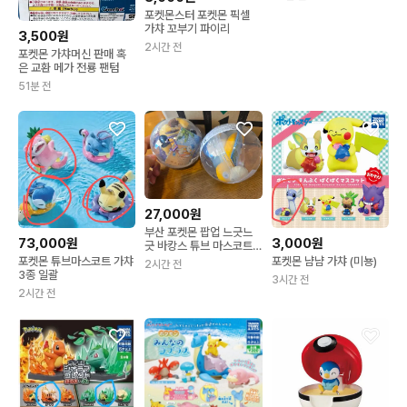
포켓몬스터 포켓몬 픽셀
가챠 꼬부기 파이리
3,500원
2시간 전
포켓몬 가챠머신 판매 혹
은 교환 메가 전룡 팬텀
51분 전
27,000원
부산 포켓몬 팝업 느긋느
73,000원
3,000원
긋 바캉스 튜브 마스코트
키링 가챠 피카츄
포켓몬 튜브마스코트 가챠
포켓몬 냠냠 가챠 (미뇽)
2시간 전
3종 일괄
3시간 전
2시간 전