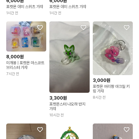
6,000원
6,000원
포켓몬 야미 스위츠 가챠
포켓몬 야미 스위츠 가챠
1시간 전
1시간 전
8,000원
미개봉 | 포켓몬 마스코트
브리스터 가챠
7시간 전
3,000원
포켓몬 어리짱 아크릴 키
링 가챠
8시간 전
3,300원
포켓몬스터 나오하 반지
가챠
10시간 전