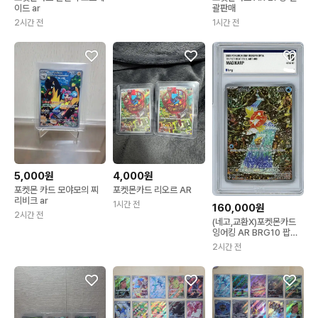
이드 ar
괄판매
2시간 전
1시간 전
5,000원
4,000원
포켓몬 카드 모야모의 찌
포켓몬카드 리오르 AR
리비크 ar
1시간 전
160,000원
2시간 전
(네고,교환X)포켓몬카드
잉어킹 AR BRG10 팝니
다
2시간 전