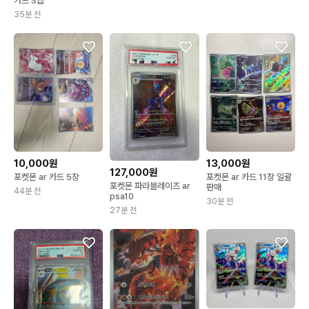
카드 S급
35분 전
10,000원
13,000원
127,000원
포켓몬 ar 카드 5장
포켓몬 ar 카드 11장 일괄
포켓몬 파라블레이즈 ar
판매
44분 전
psa10
30분 전
27분 전