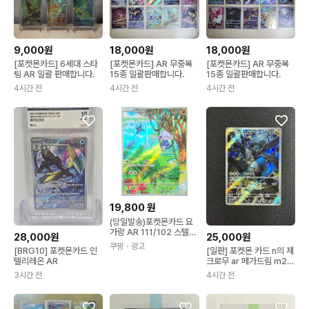
9,000원
18,000원
18,000원
[포켓몬카드] 6세대 스타
[포켓몬카드] AR 무중복
[포켓몬카드] AR 무중복
팅 AR 일괄 판매합니다.
15종 일괄판매합니다.
15종 일괄판매합니다.
4시간 전
4시간 전
4시간 전
19,800
원
(당일발송)포켓몬카드 요
가랑 AR 111/102 스텔라
28,000원
25,000원
미라클 레어카드 + 탑로더
쿠팡
・광고
[BRG10] 포켓몬카드 인
[일판] 포켓몬 카드 n의 제
1ea 상태S급 1개
텔리레온 AR
크로무 ar 메가드림 m2a
210/193
3시간 전
4시간 전