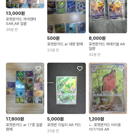
13,000원
포켓몬카드 자마젠타
SAR,AR 일괄
28분 전
500원
8,000원
포켓몬카드 ar 대량 판매
포켓몬카드 에레키블 AR
일판
23분 전
42분 전
17,800원
5,000원
1,200원
포켓몬카드 ar 17종 일괄
포켓몬 치릴리 AR 카드
ㄴ. 포켓몬카드 비비용
판매
107/106 AR
25분 전