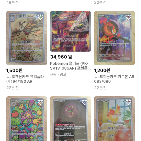
48분 전
22분 전
34,960
원
Pokemon 슬리프 {PK-
SV1V-086AR} 포켓몬
1,500원
1,200원
카드게임 싱글카드
쿠팡
・광고
ㄴ. 포켓몬카드 뷰티플라
ㄴ. 포켓몬카드 카르본 AR
이 194/193 AR
083/080
22분 전
22분 전