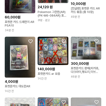
10,000원
24,120
원
[한글판] 포켓몬 카드 AR
카드 묶음 (총 10장)
Pokemon 그란돈(AR)
{PK-M6-084AR} 포켓
49분 전
60,000원
몬 카드게임 싱글카드
쿠팡
・광고
포켓몬 카드 드래런치 AR
PSA10
34분 전
300,000원
포켓몬카드 판매(피카츄,
140,000원
다크라이,팽도리,이브
포켓몬카드 ar 모음
이)sar,ar,프로모
46분 전
1시간 전
4,000원
포켓몬카드 야도란AR
1시간 전