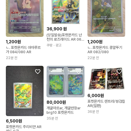
36,900
원
(당일발송)포켓몬카드 난
천의 로즈레이드 AR 06
1,200원
1,200원
5/063 + 탑로더1ea 상
쿠팡
・광고
ㄴ. 포켓몬카드 아마루르
ㄴ. 포켓몬카드 콩알뚜기
태S급 1개
가 084/080 AR
AR 082/080
22분 전
22분 전
6,000원
포켓몬카드 렌트라/쌍검킬
80,000원
AR(일판)
개굴마르ar, 개굴반장ar
36분 전
brg10 포켓몬카드
35분 전
6,500원
포켓몬카드 주리비얀 AR