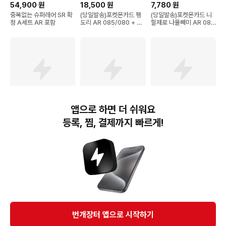
54,900
원
18,500
원
7,780
원
중복없는 슈퍼레어 SR 확
(당일발송)포켓몬카드 팽
(당일발송)포켓몬카드 니
정 A세트 AR 포함
도리 AR 085/080 + 탑
힐제로 나몰빼미 AR 08
로더1ea 상태S급
2/080 + 탑로더 상태S
앱으로 하면 더 쉬워요
3,600
원
13,900
원
3,800
원
등록, 찜, 결제까지 빠르게!
포켓몬카드 데덴네 AR (니
포켓몬카드 랜덤 5종 AR
포켓몬카드 배틀파트너즈
힐제로)
선물세트
(sv9) 고래왕AR[코방구]
번개장터(주) 사업자정보, 이용약관 및 기타 법적고지
번개장터㈜는 통신판매중개자이며, 통신판매의 당사자가 아닙니다. 전자상거래 등에서의
소비자보호에 관한 법률 등 관련 법령 및 번개장터㈜의 약관에 따라 상품, 상품정보, 거래에 관한 책임은
개별 판매자에게 귀속하고, 번개장터㈜는 원칙적으로 회원간 거래에 대하여 책임을 지지 않습니다.
다만, 번개장터㈜가 직접 판매하는 상품에 대한 책임은 번개장터㈜에게 귀속합니다.
Ⓒ Bungaejangter Inc. all rights reserved.
번개장터 앱으로 시작하기