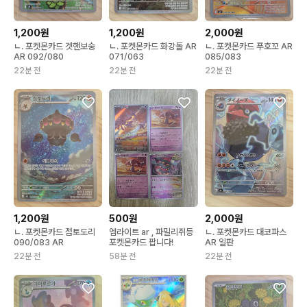
1,200원
1,200원
2,000원
ㄴ. 포켓몬카드 겟핸보숭
ㄴ. 포켓몬카드 화강돌 AR
ㄴ. 포켓몬카드 푸호꼬 AR
AR 092/080
071/063
085/083
22분 전
22분 전
22분 전
1,200원
500원
2,000원
ㄴ. 포켓몬카드 점토도리
엠라이트 ar , 파밀리쥐등
ㄴ. 포켓몬카드 대코파스
090/083 AR
포켓몬카드 팝니다!
AR 일판
22분 전
58분 전
22분 전