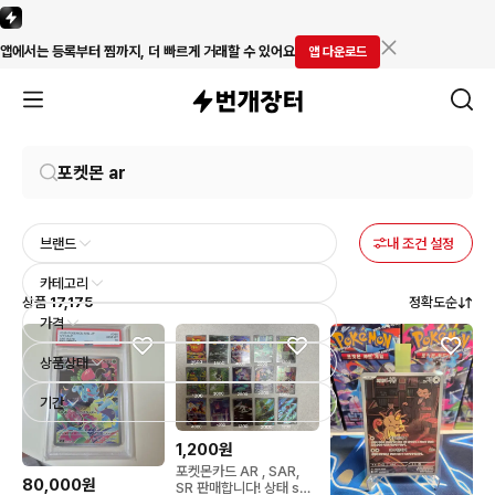
앱에서는 등록부터 찜까지, 더 빠르게 거래할 수 있어요
앱 다운로드
브랜드
내 조건 설정
카테고리
상품
17,175
정확도순
가격
상품상태
기간
1,200원
포켓몬카드 AR , SAR,
80,000원
SR 판매합니다! 상태 s급