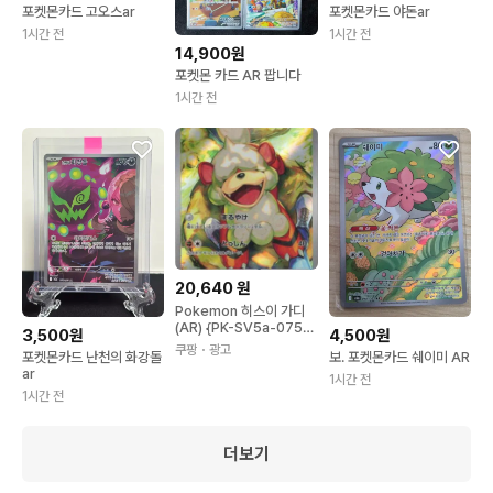
포켓몬카드 고오스ar
포켓몬카드 야돈ar
1시간 전
1시간 전
14,900원
포켓몬 카드 AR 팝니다
1시간 전
20,640
원
Pokemon 히스이 가디
(AR) {PK-SV5a-075A
3,500원
4,500원
R} 포켓몬 카드게임 싱글
쿠팡
・광고
포켓몬카드 난천의 화강돌
보. 포켓몬카드 쉐이미 AR
카드
ar
1시간 전
1시간 전
더보기