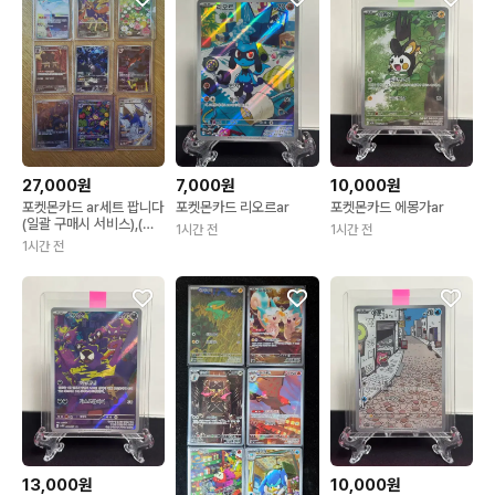
27,000원
7,000원
10,000원
포켓몬카드 ar세트 팝니다
포켓몬카드 리오르ar
포켓몬카드 에몽가ar
(일괄 구매시 서비스),(교
1시간 전
1시간 전
환가능),(일판 2개는 세트
1시간 전
로 구매가능)
13,000원
10,000원