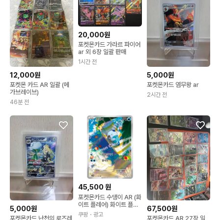
20,000원
포켓몬카드 가라르 파이어
ar 외 6장 일괄 판매
1시간 전
12,000원
5,000원
포켓몬 카드 AR 일괄 (메
포켓몬카드 염무왕 ar
가브레이브)
2시간 전
46분 전
45,500
원
포켓몬카드 수댕이 AR (화
이트 플레어) 화이트 플레
5,000원
67,500원
어
쿠팡
・광고
포켓몬카드 난천의 로즈레
포켓몬카드 AR 27장 일