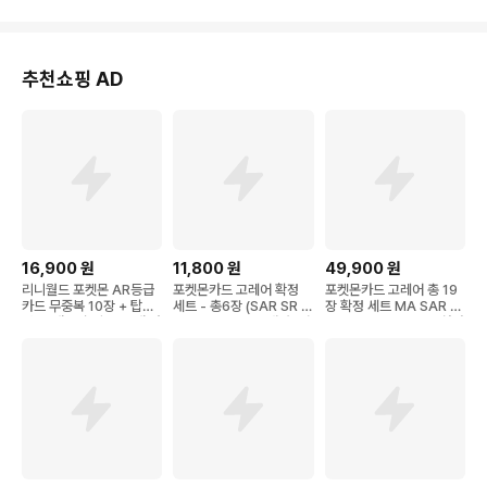
추천쇼핑 AD
16,900
원
11,800
원
49,900
원
리니월드 포켓몬 AR등급
포켓몬카드 고레어 확정
포켓몬카드 고레어 총 19
카드 무중복 10장 + 탑로
세트 - 총6장 (SAR SR V
장 확정 세트 MA SAR C
더 10개 + 슬리브 10개 아
STAR AR ex V 랜덤) 어
SR UR SSR HR AR 찬란
이 초등학생 칭찬 선물 가
린이날 선물
한 이로치 카드
성비묶음