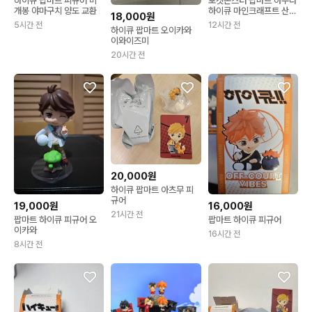
하이큐 팝마트 피규어 미
포켓몬스터 팝마트 아주라
개봉 야마구치 양도 교환
하이큐 마인크래프트 산리
18,000원
오 젤다 잡다한 피규어 가
5시간 전
12시간 전
하이큐 팝마트 오이카와
챠 등등
이와이즈미
20시간 전
20,000원
하이큐 팝마트 아츠무 피
규어
19,000원
16,000원
21시간 전
팝마트 하이큐 피규어 오
팝마트 하이큐 피규어
이카와
16시간 전
8시간 전