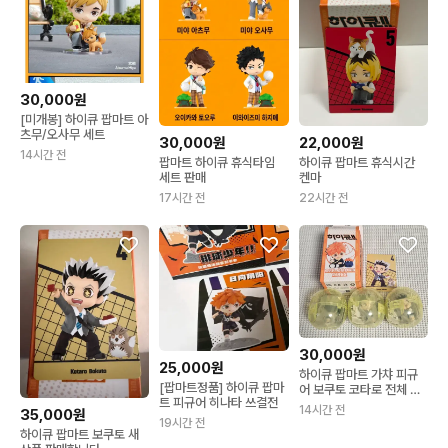
30,000원
[미개봉] 하이큐 팝마트 아
츠무/오사무 세트
30,000원
22,000원
14시간 전
팝마트 하이큐 휴식타임
하이큐 팝마트 휴식시간
세트 판매
켄마
17시간 전
22시간 전
30,000원
25,000원
하이큐 팝마트 가챠 피규
[팝마트정품] 하이큐 팝마
어 보쿠토 코타로 전체 일
트 피규어 히나타 쓰결전
괄
14시간 전
35,000원
19시간 전
하이큐 팝마트 보쿠토 새