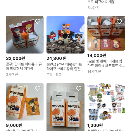
로오 피규어 미개봉
5시간 전
14,000원
32,000원
24,300
원
(교환 및 판매) 미개봉 팝
공구) 팝마트 하이큐 피규
희연샵 (선택가능)팝마트
마트 하이큐 오프코트 쉬
어 미야형제 미개봉
하이큐 쓰레기장의 결전
는시간 아츠무 오사무 야
14시간 전
랜덤박스 피규어 굿즈 니
마구치
3시간 전
쿠팡
・광고
시노야 유
9,000원
1,000원