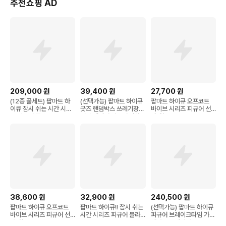
추천쇼핑 AD
209,000
원
39,400
원
27,700
원
(12종 풀세트) 팝마트 하
(선택가능) 팝마트 하이큐
팝마트 하이큐 오프코트
이큐 잠시 쉬는 시간 시리
굿즈 랜덤박스 쓰레기장의
바이브 시리즈 피규어 선
즈 피규어 풀박스
결전 캐릭터 피규어 가챠
택가능
38,600
원
32,900
원
240,500
원
팝마트 하이큐 오프코트
팝마트 하이큐!! 잠시 쉬는
(선택가능) 팝마트 하이큐
바이브 시리즈 피규어 선
시간 시리즈 피규어 블라
피규어 브레이크타임 가챠
택가능
인드 박스
랜덤박스 캐릭터 굿즈