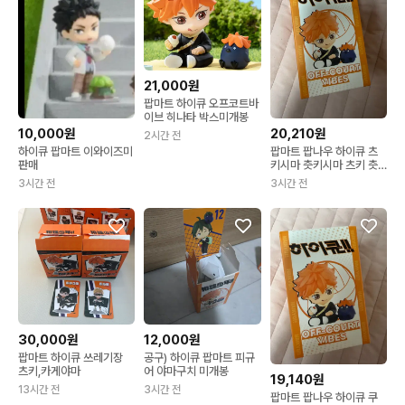
21,000원
팝마트 하이큐 오프코트바
이브 히나타 박스미개봉
20,210원
10,000원
2시간 전
팝마트 팝나우 하이큐 츠
하이큐 팝마트 이와이즈미
키시마 츳키시마 츠키 츳
판매
키 피규어 미개봉
3시간 전
3시간 전
30,000원
12,000원
팝마트 하이큐 쓰레기장
공구) 하이큐 팝마트 피규
츠키,카게야마
어 야마구치 미개봉
19,140원
13시간 전
3시간 전
팝마트 팝나우 하이큐 쿠