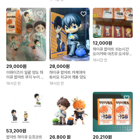
12,000원
하이큐 팝마트 쉬는시간
오이카와 아츠무 오사무
판매
16시간 전
29,000원
28,000원
이와이즈미 일괄 양도 하
하이큐 팝마트 카게야마
이큐 팝마트 쿠지 누이 가
토비오 피규어 개봉 양도
챠
19시간 전
18시간 전
53,200원
26,800
원
20,210원
팝마트 하이큐 오프코트