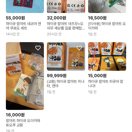
55,000원
32,000원
16,500원
하이큐 팝마트 네코마 켄
하이큐 팝마트 아츠무+오
[미사용] 하이큐 팝마트 오
마 쿠로오 세트
사무 새상품 일괄 판매합
이카와
니다
14시간 전
20시간 전
1일 전
99,999원
15,000원
(교환) 하이큐 팝마트 히나
하이큐 팝마트 피큐어 팝
타, 켄마
니다!
1일 전
1일 전
16,000원
팝마트 하이큐 오이카와
토오루 교환
1일 전