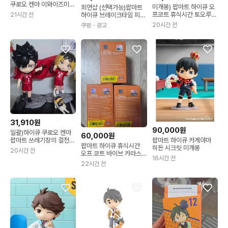
쿠로오 켄마 이와이즈미
미개봉) 팝마트 하이큐 오
희연샵 (선택가능)팝마트
미개봉 일괄판매
프코트 휴식시간 토오루
21시간 전
하이큐 브레이크타임 피규
오이카와 히나타 보쿠토
어 랜덤박스 야마구치 타
20시간 전
쿠팡
・광고
아카아시 피규어
다시
31,910원
90,000원
일괄)하이큐 쿠로오 켄마
60,000원
팝마트 쓰레기장의 결전
팝마트 하이큐 카게야마
팝마트 하이큐 휴식시간
피규어
히든 시크릿 미개봉
20시간 전
오프 코트 바이브 카라스
16시간 전
노 히나타 카게야마 츠키
22시간 전
시마 세트