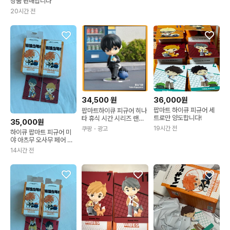
상품 판매합니다
20시간 전
34,500
원
36,000원
팝마트 하이큐 피규어 세
팝마트하이큐 피규어 히나
트로만 양도합니다!
타 휴식 시간 시리즈 랜덤
35,000원
박스 선택가능 카게야마
19시간 전
쿠팡
・광고
하이큐 팝마트 피규어 미
토비오
야 아츠무 오사무 페어 세
트
14시간 전