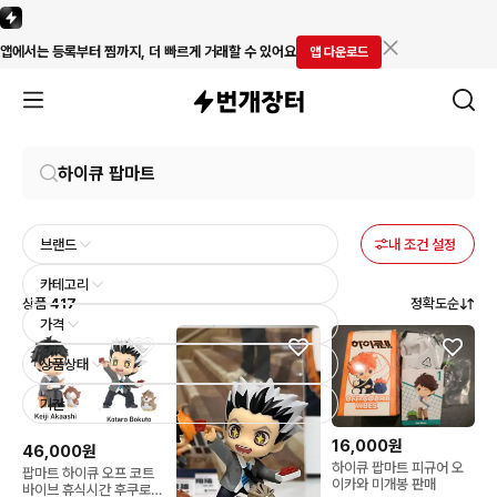
앱에서는 등록부터 찜까지, 더 빠르게 거래할 수 있어요
앱 다운로드
브랜드
내 조건 설정
카테고리
상품
417
정확도순
가격
상품상태
기간
16,000원
46,000원
하이큐 팝마트 피규어 오
팝마트 하이큐 오프 코트
이카와 미개봉 판매
바이브 휴식시간 후쿠로다