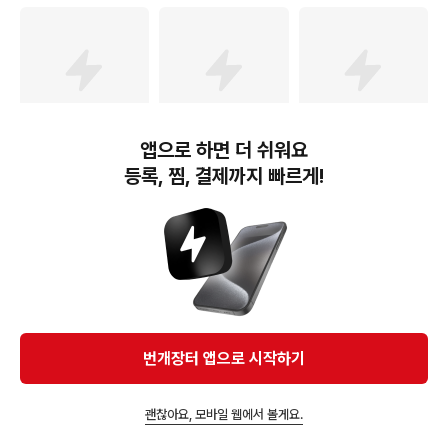
앱으로 하면 더 쉬워요
31,000
원
39,300
원
66,400
원
등록, 찜, 결제까지 빠르게!
팝마트 GONG 레조넌스
팝마트 하이큐 오프코트
팝마트 하이큐 브레이크
하이큐 쓰레기장의 결전
바이브 시리즈 피규어 선
야마구치 피규어 시리즈
시리즈 피규어 선택가능
택가능
타다시 타임
번개장터(주) 사업자정보, 이용약관 및 기타 법적고지
번개장터㈜는 통신판매중개자이며, 통신판매의 당사자가 아닙니다. 전자상거래 등에서의
소비자보호에 관한 법률 등 관련 법령 및 번개장터㈜의 약관에 따라 상품, 상품정보, 거래에 관한 책임은
개별 판매자에게 귀속하고, 번개장터㈜는 원칙적으로 회원간 거래에 대하여 책임을 지지 않습니다.
다만, 번개장터㈜가 직접 판매하는 상품에 대한 책임은 번개장터㈜에게 귀속합니다.
Ⓒ Bungaejangter Inc. all rights reserved.
번개장터 앱으로 시작하기
APP 다운로드
괜찮아요, 모바일 웹에서 볼게요.