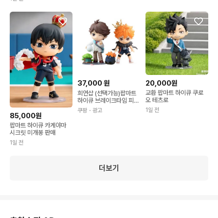
37,000
원
20,000원
교환 팝마트 하이큐 쿠로
희연샵 (선택가능)팝마트
오 테츠로
하이큐 브레이크타임 피규
어 랜덤박스 보쿠토 코타
1일 전
쿠팡
・광고
로
85,000원
팝마트 하이큐 카게야마
시크릿 미개봉 판매
1일 전
더보기