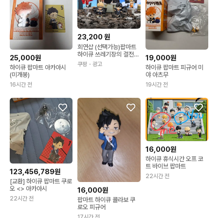
23,200
원
희연샵 (선택가능)팝마트
하이큐 쓰레기장의 결전
25,000원
19,000원
랜덤박스 피규어 굿즈 쿠
쿠팡
・광고
하이큐 팝마트 아카아시
하이큐 팝마트 피규어 미
로오 테츠로
(미개봉)
야 아츠무
16시간 전
19시간 전
16,000원
하이큐 휴식시간 오프 코
트 바이브 팝마트
123,456,789원
22시간 전
[교환] 하이큐 팝마트 쿠로
오 <> 아카아시
16,000원
22시간 전
팝마트 하이큐 콜라보 쿠
로오 피규어
17시간 전