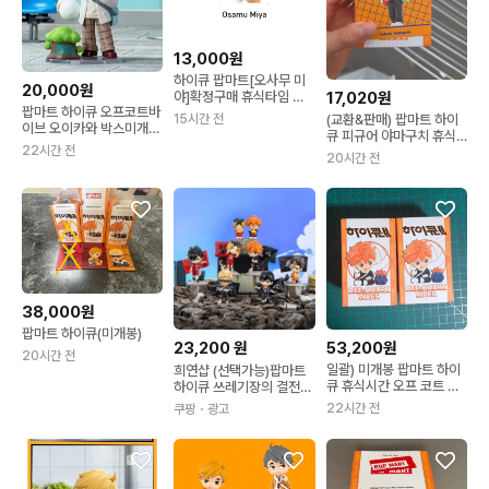
13,000원
하이큐 팝마트[오사무 미
20,000원
야]확정구매 휴식타임 시
17,020원
팝마트 하이큐 오프코트바
리즈
15시간 전
(교환&판매) 팝마트 하이
이브 오이카와 박스미개봉
큐 피규어 야마구치 휴식
신품
22시간 전
시간 시리즈
20시간 전
38,000원
팝마트 하이큐(미개봉)
23,200
원
53,200원
20시간 전
일괄) 미개봉 팝마트 하이
희연샵 (선택가능)팝마트
큐 휴식시간 오프 코트 보
하이큐 쓰레기장의 결전
쿠토 아카아시 팝나우
랜덤박스 피규어 굿즈 츠
22시간 전
쿠팡
・광고
키시마 케이