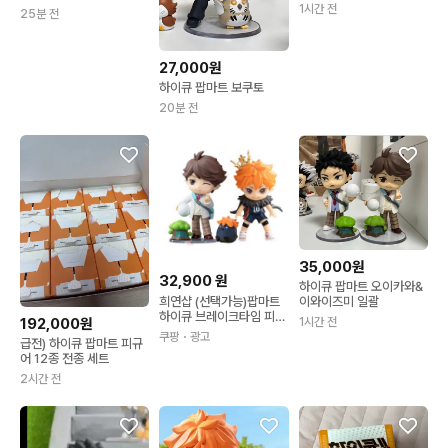
니 보쿠토 아카아시 피규
1시간 전
25분 전
어 세트
27,000원
하이큐 팝마트 보쿠토
20분 전
35,000원
32,900
원
하이큐 팝마트 오이카와&
희연샵 (선택가능)팝마트
이와이즈미 일괄
하이큐 브레이크타임 피규
192,000원
1시간 전
어 랜덤박스 코즈메 켄마
쿠팡
・광고
급전) 하이큐 팝마트 피규
어 12종 전종 세트
2시간 전