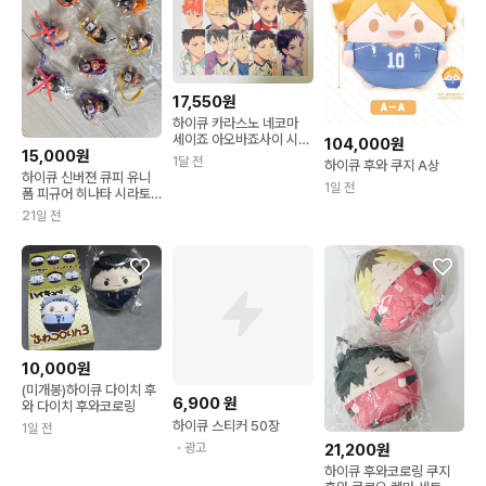
17,550원
하이큐 카라스노 네코마
세이죠 아오바죠사이 시라
104,000원
15,000원
토리자와 후쿠로다니 엽서
1달 전
하이큐 후와 쿠지 A상
하이큐 신버젼 큐피 유니
1일 전
폼 피규어 히나타 시라토
리자와 후쿠로다니 아사히
21일 전
10,000원
(미개봉)하이큐 다이치 후
6,900
원
와 다이치 후와코로링
하이큐 스티커 50장
1일 전
・광고
21,200원
하이큐 후와코로링 쿠지