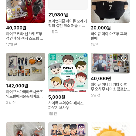
21,980
원
토이앤퍼즐 하이큐 쓰레기
장의 결전 직소 퍼즐 + 액
40,000원
20,000원
자 세트
・광고
하이큐 키타 신스케 쯔무
하이큐 미야 아츠무 후와
성인 후와 색지 스트랩 마
판매
츠리 아크릴
17일 전
1달 전
40,000원
하이큐 이나리 키타 아츠
142,000원
무 오사무 다이소 점프샵
하이큐스가와라코시굿즈
오네무탄 후와 팬파크 명
5일 전
양도판매겨울축제마츠리
5,000원
아크릴스탠드s후와모찌마
2일 전
하이큐 후와후와 페이스
스넨도로이드
파우치 오사무
1달 전