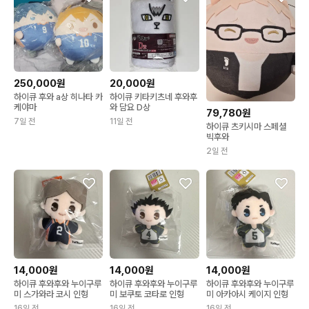
250,000원
20,000원
하이큐 후와 a상 히나타 카
하이큐 키타키츠네 후와후
케야마
와 담요 D상
79,780원
7일 전
11일 전
하이큐 츠키시마 스페셜
빅후와
2일 전
14,000원
14,000원
14,000원
하이큐 후와후와 누이구루
하이큐 후와후와 누이구루
하이큐 후와후와 누이구루
미 스가와라 코시 인형
미 보쿠토 코타로 인형
미 아카아시 케이지 인형
16일 전
16일 전
16일 전