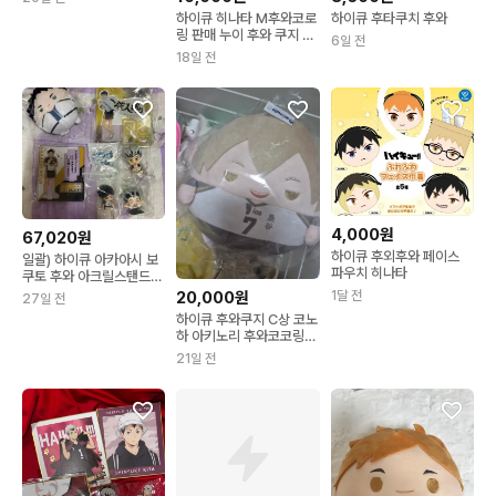
하이큐 히나타 M후와코로
하이큐 후타쿠치 후와
링 판매 누이 후와 쿠지 여
6일 전
름
18일 전
4,000원
67,020원
하이큐 후외후와 페이스
일괄) 하이큐 아카아시 보
파우치 히나타
쿠토 후와 아크릴스탠드
가챠
20,000원
1달 전
27일 전
하이큐 후와쿠지 C상 코노
하 아키노리 후와코코링
미개봉 판매
21일 전