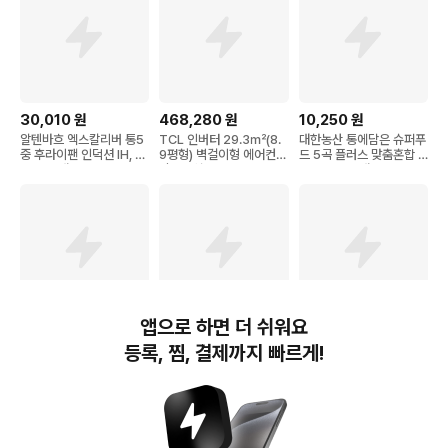
30,010
원
468,280
원
10,250
원
알텐바흐 엑스칼리버 통5
TCL 인버터 29.3㎡(8.
대한농산 통에담은 슈퍼푸
중 후라이팬 인덕션 IH, 2
9평형) 벽걸이형 에어컨
드 5곡 플러스 맞춤혼합 2
8cm, 1개
방문설치, TAC-12CSD/
1곡, 2kg, 2개
TPH11I, 일반배관형
앱으로 하면 더 쉬워요
10,450
원
58,800
원
9,790
원
등록, 찜, 결제까지 빠르게!
달리프 글램 잔머리고정
[서귀포] 더큐브 리조트 제
코멧 사선컷팅 테이프 클
스틱 헤어왁스, 16g, 1개
주 ★오늘만이가격!★ 인
리너 핸들 + 거치대 + 리
원추가비용+레이트체크아
필 7개 (16cm x 12m), 1
웃1시간 무료
개
번개장터(주) 사업자정보, 이용약관 및 기타 법적고지