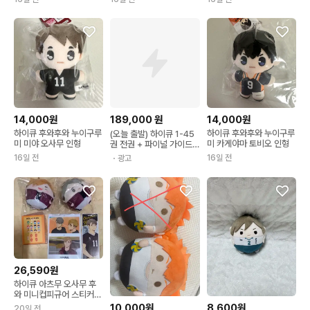
14,000원
189,000
원
14,000원
하이큐 후와후와 누이구루
하이큐 후와후와 누이구루
(오늘 출발) 하이큐 1-45
미 미야 오사무 인형
미 카게야마 토비오 인형
권 전권 + 파이널 가이드
북 배구극 세트(전46권)
16일 전
16일 전
・광고
26,590원
하이큐 아츠무 오사무 후
와 미니컵피규어 스티커
지류
10,000원
8,600원
20일 전