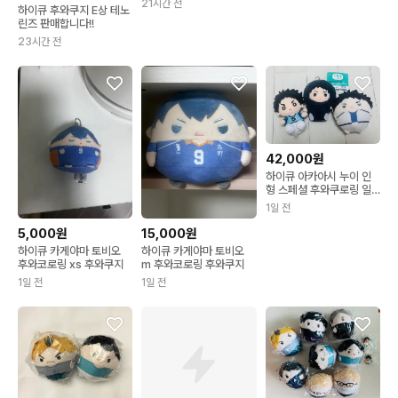
21시간 전
하이큐 후와쿠지 E상 테노
린즈 판매합니다!!
23시간 전
42,000원
하이큐 아카아시 누이 인
형 스페셜 후와쿠로링 일
괄 판매
1일 전
5,000원
15,000원
하이큐 카게야마 토비오
하이큐 카게야마 토비오
후와코로링 xs 후와쿠지
m 후와코로링 후와쿠지
1일 전
1일 전