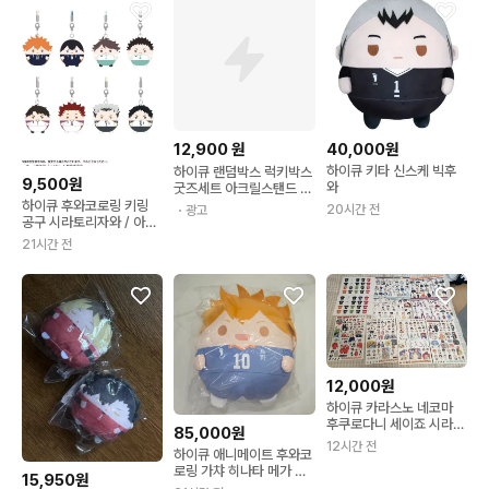
12,900
원
40,000원
하이큐 키타 신스케 빅후
하이큐 랜덤박스 럭키박스
9,500원
와
굿즈세트 아크릴스탠드 키
링 포카 캔뱃지 스티커팩
하이큐 후와코로링 키링
20시간 전
・광고
랜덤굿즈
공구 시라토리자와 / 아오
바죠사이
21시간 전
12,000원
하이큐 카라스노 네코마
후쿠로다니 세이죠 시라토
85,000원
리자와 비공식 스티커 판
12시간 전
하이큐 애니메이트 후와코
매
로링 가챠 히나타 메가 후
15,950원
와 A상 판매합니다