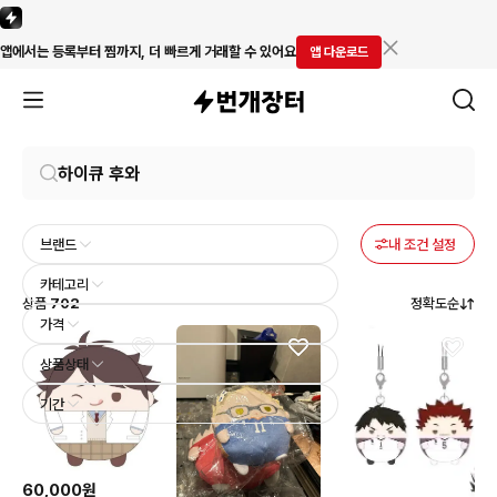
앱에서는 등록부터 찜까지, 더 빠르게 거래할 수 있어요
앱 다운로드
브랜드
카테고리
상품
702
정확도순
가격
상품상태
기간
60,000원