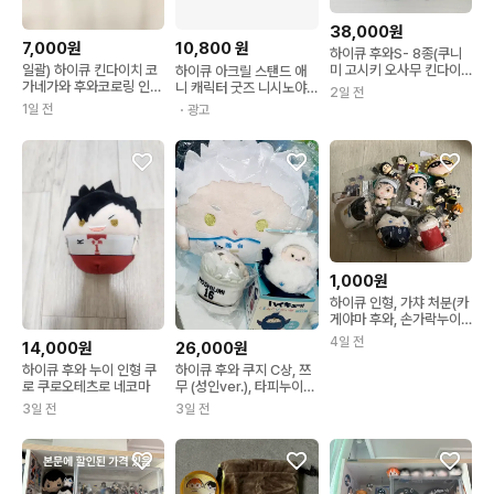
38,000원
7,000원
10,800
원
하이큐 후와S- 8종(쿠니
미 고시키 오사무 킨다이
일괄) 하이큐 킨다이치 코
하이큐 아크릴 스탠드 애
치 츠키2종 얌굿 코가)
가네가와 후와코로링 인형
니 캐릭터 굿즈 니시노야
2일 전
누이
켄마 카게야마
1일 전
・광고
1,000원
하이큐 인형, 가챠 처분(카
게야마 후와, 손가락누이,
서프라이즈 넨도, 아크릴)
4일 전
14,000원
26,000원
하이큐 후와 누이 인형 쿠
하이큐 후와 쿠지 C상, 쯔
로 쿠로오테츠로 네코마
무 (성인ver.), 타피누이
호시우미 세트
3일 전
3일 전