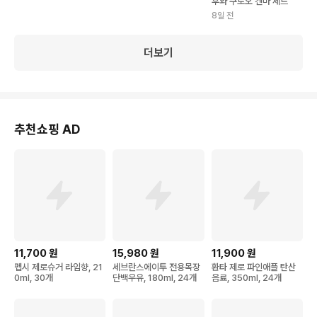
후와 쿠로오 켄마 세트
8일 전
더보기
추천쇼핑 AD
11,700
원
15,980
원
11,900
원
펩시 제로슈거 라임향, 21
세브란스에이투 전용목장
환타 제로 파인애플 탄산
0ml, 30개
단백우유, 180ml, 24개
음료, 350ml, 24개