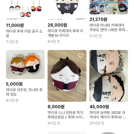
21,270원
26,000원
11,000원
하이큐 히나타 카게야마
쿠로오 켄마 니토탄 후와
하이큐 카게야마 후와 미
하이큐 후와 키링 공구 소
아크릴 카라스노 네코마
개봉 M 사이즈
분
5시간 전
6시간 전
7시간 전
5,000원
하이큐 아츠무, 히나타 후
와 양도
8시간 전
8,000원
45,000원
하이큐 스나 린타로 져지
하이큐 보쿠토 코타로 아
후와코로링 s 후와 누이구
카아시 케이지 후와 M 일
루미 인형
괼 판매
9시간 전
20시간 전