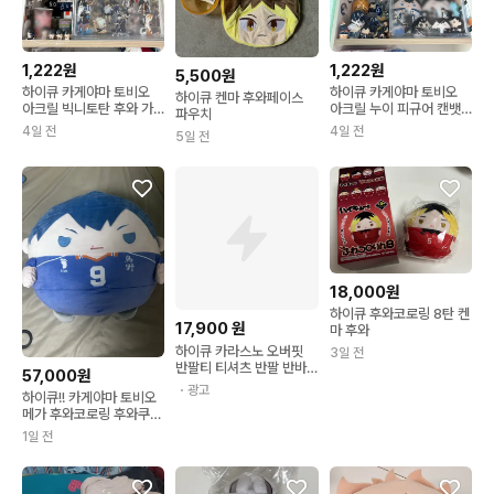
1,222원
1,222원
5,500원
하이큐 카게야마 토비오
하이큐 카게야마 토비오
하이큐 켄마 후와페이스
아크릴 빅니토탄 후와 가
아크릴 누이 피규어 캔뱃
파우치
챠 디오라마 크로니클 교
지 넨도 후와 솜인형 캔뱃
4일 전
4일 전
5일 전
환 판매
지 키링 아크릴 블럭 피규
어 해피 교환판매
18,000원
하이큐 후와코로링 8탄 켄
17,900
원
마 후와
하이큐 카라스노 오버핏
3일 전
반팔티 티셔츠 반팔 반바
57,000원
지 트레이닝복 발바닥
・광고
하이큐!! 카게야마 토비오
메가 후와코로링 후와쿠지
제일복권 a상 후와코로링
1일 전