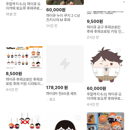
주말까지 6.0) 하이큐 오
이카와 토오루 후와쿠로링
60,000원
m사이즈 일괄
16분 전
하이큐 누이 쿠지 2 C상
츠키시마 M 후와
9,500원
1시간 전
하이큐 공구 후와코로린
후와 후와코로링 키링 인
형 소분 공구 판매 원가이
2시간 전
하 양도 구합니다
8,500원
하이큐 후와코로린 후와코
로링 후와 키링 시라토리
178,200
원
60,000원
자와 공구
4시간 전
하이큐!! 전45권 세트
주말까지 6.0) 하이큐 오
이카와 토오루 후와쿠로링
・광고
m사이즈 일괄
4시간 전