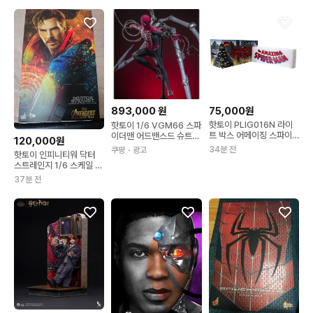
75,000원
893,000
원
핫토이 PLIG016N 라이
핫토이 1/6 VGM66 스파
트 박스 어메이징 스파이
이더맨 어드밴스드 슈트
120,000원
더맨
2.0
34분 전
쿠팡
・광고
핫토이 인피니티워 닥터
스트레인지 1/6 스케일 피
규어
37분 전