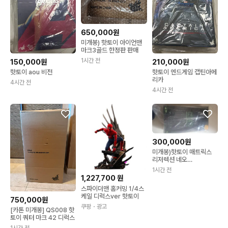
650,000원
미개봉) 핫토이 아이언맨
마크3골드 한정판 판매
1시간 전
150,000원
210,000원
핫토이 aou 비전
핫토이 엔드게임 캡틴아메
리카
4시간 전
4시간 전
300,000원
미개봉)핫토이 매트릭스
리저렉션 네오
(MMS657) 판매
1시간 전
1,227,700
원
스파이더맨 홈커밍 1/4스
케일 디럭스ver 핫토이
750,000원
쿠팡
・광고
[카톤 미개봉] QS008 핫
토이 쿼터 마크 42 디럭스