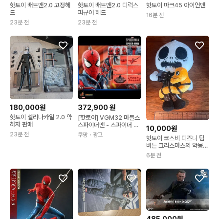
핫토이 배트맨2.0 고정헤
핫토이 배트맨2.0 디럭스
핫토이 마크45 아이언맨
드
피규어 헤드
16분 전
23분 전
23분 전
180,000원
372,900
원
핫토이 셀리나카일 2.0 약
[핫토이] VGM32 마블스
하자 판매
스파이더맨 - 스파이더 펑
10,000원
크 수트(당일발송) 1개
23분 전
쿠팡
・광고
핫토이 코스비 디즈니 팀
버튼 크리스마스의 악몽
잭 인형 키링
6분 전
485,000원