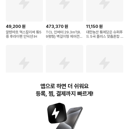
49,200
원
473,370
원
11,150
원
알텐바흐 엑스칼리버 통5
TCL 인버터 29.3㎡(8.
대한농산 통에담은 슈퍼푸
중 후라이팬 인덕션 IH
9평형) 벽걸이형 에어컨
드 5곡 플러스 맞춤혼합 2
방문설치
1곡
앱으로 하면 더 쉬워요
12,300
원
70,000
원
10,470
원
등록, 찜, 결제까지 빠르게!
달리프 글램 잔머리고정
★룸업★디럭스 더블>패
코멧 사선컷팅 테이프 클
스틱 헤어왁스
밀리 트윈
리너 핸들 + 거치대 + 리
필 7개 (16cm x 12m)
번개장터(주) 사업자정보, 이용약관 및 기타 법적고지
번개장터㈜는 통신판매중개자이며, 통신판매의 당사자가 아닙니다. 전자상거래 등에서의