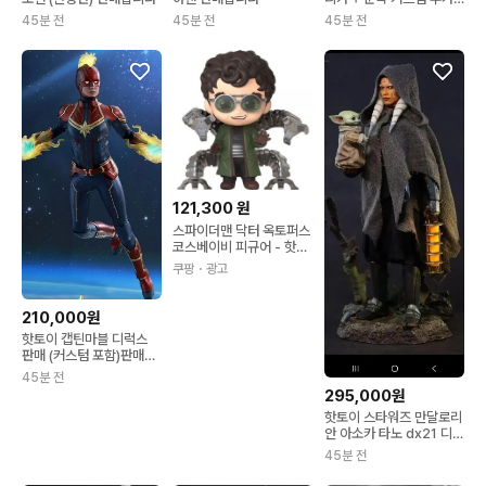
서비스
45분 전
45분 전
45분 전
121,300
원
스파이더맨 닥터 옥토퍼스
코스베이비 피규어 - 핫토
이
쿠팡
・광고
210,000원
핫토이 캡틴마블 디럭스
판매 (커스텀 포함)판매합
니다
45분 전
295,000원
핫토이 스타워즈 만달로리
안 아소카 타노 dx21 디럭
스 버전 판매
45분 전