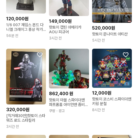
120,000원
149,000원
1/6 007 제임스 본드 다
핫토이 캡틴 아메리카
520,000원
니엘 크레이그 흉상 작가
AOU 피규어
핫토이 문나이트 아티산
작 커스텀 핫토이 X
56분 전
3시간 전
5시간 전
12,000원
862,400
원
핫토이 코스비 스파이더맨
핫토이 마블 스파이더맨
키링 분철
파프롬홈 아이언맨 좀비
320,000원
버전 32cm 관절 액션 피
8시간 전
쿠팡
・광고
규어 1개
[직거래30만]핫토이 스타
워즈 로드 스타킬러
3시간 전