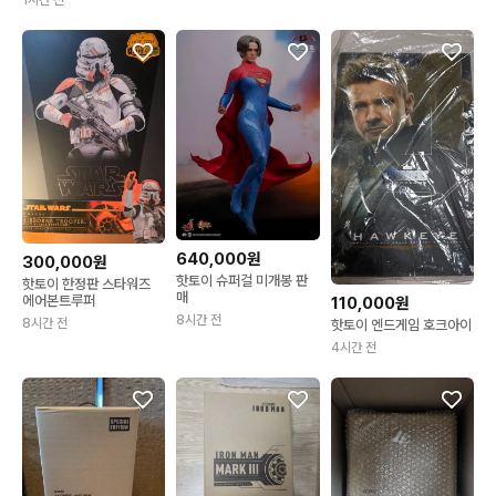
1시간 전
640,000원
300,000원
핫토이 슈퍼걸 미개봉 판
핫토이 한정판 스타워즈
매
에어본트루퍼
110,000원
8시간 전
8시간 전
핫토이 엔드게임 호크아이
4시간 전