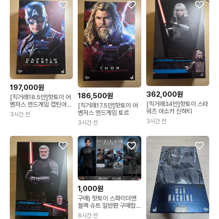
197,000원
362,000원
186,500원
[직거래18.5만]핫토이 어
[직거래34만]핫토이 스타
벤저스 엔드게임 캡틴아메
[직거래17.5만]핫토이 어
워즈 아소카 신하티
리카
벤저스 엔드게임 토르
3시간 전
3시간 전
3시간 전
1,000원
구매) 핫토이 스파이더맨
블랙 슈트 일반판 구매합
니다
8시간 전