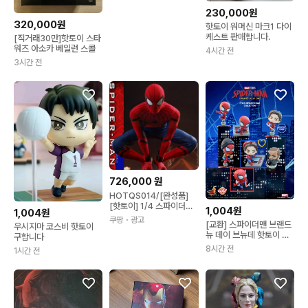
230,000원
320,000원
핫토이 워머신 마크1 다이
케스트 판매합니다.
[직거래30만]핫토이 스타
워즈 아소카 베일런 스콜
4시간 전
3시간 전
726,000
원
HOTQS014/[완성품]
[핫토이] 1/4 스파이더맨
1,004원
1,004원
홈 커밍 - 스파이더맨(전
쿠팡
・광고
[교환] 스파이더맨 브랜드
고:약435mm) 1개
우시지마 코스비 핫토이
뉴 데이 브뉴데 핫토이 코
구합니다
스베이비 코스비 피규어
8시간 전
1시간 전
피터 파커