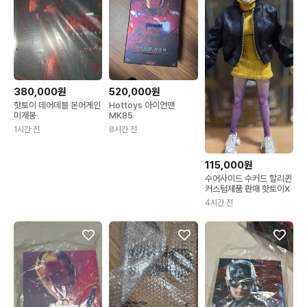
380,000원
520,000원
핫토이 데어데블 본어게인
Hottoys 아이언맨
미개봉
MK85
1시간 전
8시간 전
115,000원
수어사이드 수커드 할리퀸
커스텀제품 판매 핫토이X
4시간 전