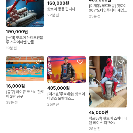
160,000원
[미개봉/무료배송] 핫토이
핫토이 등등 팝니다
007:노타임투다이 제임스
본드 (MMS804)
22분 전
25분 전
190,000원
[구매] 핫토이 뉴레드앤블
루 스파이더맨 단품
19분 전
16,000원
405,000원
[공구] 하이큐 코스비 핫토
[미개봉/무료배송] 핫토이
이 2탄 공구
마일즈 모랄레스
38분 전
(MMS710)
25분 전
45,000원
택포5만) 핫토이 스파이더
맨 베이스 피규어x
28분 전