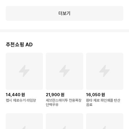
더보기
추천쇼핑 AD
14,440
원
21,900
원
16,050
원
펩시 제로슈거 라임향
세브란스에이투 전용목장
환타 제로 파인애플 탄산
단백우유
음료