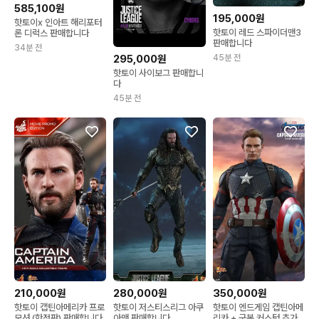
585,100원
195,000원
핫토이x 인아트 해리포터
핫토이 레드 스파이더맨3
론 디럭스 판매합니다
판매합니다
34분 전
45분 전
295,000원
핫토이 사이보그 판매합니
다
45분 전
210,000원
280,000원
350,000원
핫토이 캡틴아메리카 프로
핫토이 저스티스리그 아쿠
핫토이 엔드게임 캡틴아메
모션 (한정판) 판매합니다
아맨 판매합니다
리카 + 군복 커스텀 추가