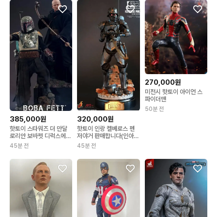
270,000원
미전시 핫토이 아이언 스
파이더맨
50분 전
385,000원
320,000원
핫토이 스타워즈 더 만달
핫토이 인랑 켈베로스 펜
로리안 보바펫 디럭스에디
저야거 판매합니다(인아트
션 합본 판매
블리츠웨이 x)
45분 전
45분 전