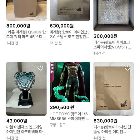
800,000원
630,000원
[카톤 미개봉] QS006 핫
미개봉) 핫토이 아이언맨3
300,000원
토이 쿼터 마크 45 스페셜
2.0 스텔스 모드 한정판
에디션
판매
미개봉)핫토이 사이보그
1시간 전
1시간 전
스파이더맨(VGM51) 판
매합니다.
1시간 전
390,500
원
HOTTOYS 핫토이 1/6
MMS556 스파이더맨 파
43,000원
830,000원
프롬홈 미스테리오 정품
쿠팡
・광고
마블 어벤져스 엔드게임
미개봉)핫토이 아나킨 견
피규어 MMS556 미스테
아이언맨 아크리액터 마크
습생 아티산 에디션
리오 1개
85 핫토이 피규어
(DX47AE)판매
1시간 전
1시간 전