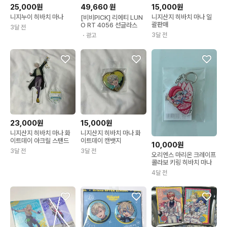
25,000원
49,660
원
15,000원
니지누이 히바치 마나
니지산지 히바치 마나 일
[비비PICK] 리에티 LUN
괄판매
O RT 4056 선글라스
3달 전
3달 전
・광고
23,000원
15,000원
니지산지 히바치 마나 화
니지산지 히바치 마나 화
이트데이 아크릴 스탠드
이트데이 캔뱃지
10,000원
3달 전
3달 전
오리엔스 마리온 크레이프
콜라보 키링 히바치 마나
4달 전