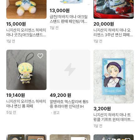
13,000원
급전/히바치 마나 아크릴
스탠드 판매 페인팅/여름
15,000원
20,000원
니지산지
1달 전
니지산지 오리엔스 히바치
니지산지 히바치 마나 오
마나 굿즈(아크릴스탠드,
리엔스 3주년 변신 파페
누이, 2025생일굿즈
미개봉
1달 전
1달 전
19,140원
49,200
원
니지산지 오리엔스 히바치
알텐바흐 엑스칼리버 통5
마나 변신 폼 파페
중 후라이팬 인덕션 IH
3,200원
5일 전
・광고
니지산지 히바치 마나 트
윙클 기프트 윈터 데이트
2025 체키 포카
1달 전