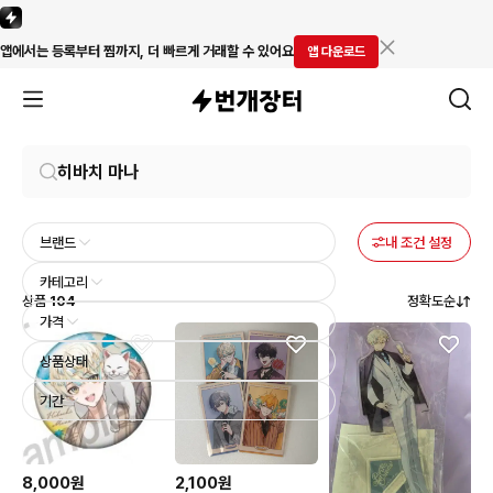
앱에서는 등록부터 찜까지, 더 빠르게 거래할 수 있어요
앱 다운로드
브랜드
내 조건 설정
카테고리
상품
104
정확도순
가격
상품상태
기간
8,000원
2,100원