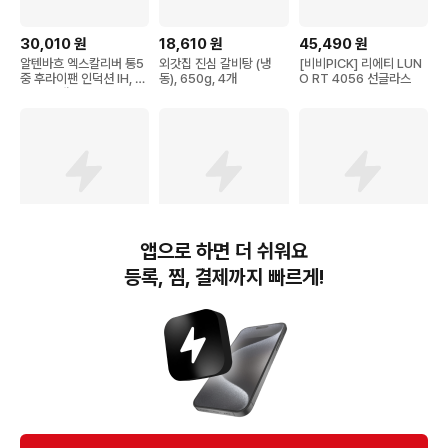
30,010
원
18,610
원
45,490
원
알텐바흐 엑스칼리버 통5
외갓집 진심 갈비탕 (냉
[비비PICK] 리에티 LUN
중 후라이팬 인덕션 IH, 2
동), 650g, 4개
O RT 4056 선글라스
8cm, 1개
앱으로 하면 더 쉬워요
4,800
원
10,950
원
58,800
원
등록, 찜, 결제까지 빠르게!
비비드키친 저당 닭가슴살
파파레서피 블레미쉬 효소
[서귀포] 더큐브 리조트 제
브리또 숯불매콤 (냉동), 1
클렌징 파우더, 50g, 1개
주 ★오늘만이가격!★ 인
25g, 2개, 1개입
원추가비용+레이트체크아
웃1시간 무료
번개장터(주) 사업자정보, 이용약관 및 기타 법적고지
번개장터㈜는 통신판매중개자이며, 통신판매의 당사자가 아닙니다. 전자상거래 등에서의
소비자보호에 관한 법률 등 관련 법령 및 번개장터㈜의 약관에 따라 상품, 상품정보, 거래에 관한 책임은
개별 판매자에게 귀속하고, 번개장터㈜는 원칙적으로 회원간 거래에 대하여 책임을 지지 않습니다.
다만, 번개장터㈜가 직접 판매하는 상품에 대한 책임은 번개장터㈜에게 귀속합니다.