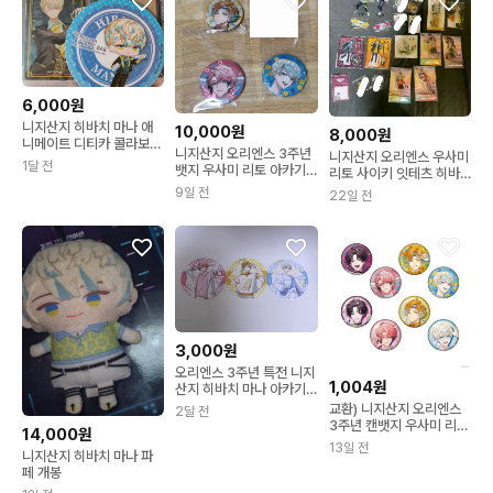
6,000원
니지산지 히바치 마나 애
10,000원
8,000원
니메이트 디티카 콜라보
니지산지 오리엔스 3주년
니지산지 오리엔스 우사미
히로익 바 체키+특전 일괄
1달 전
뱃지 우사미 리토 아카기
리토 사이키 잇테츠 히바
웬 히바치 마나
치 마나 아카기 웬
9일 전
22일 전
3,000원
오리엔스 3주년 특전 니지
1,004원
산지 히바치 마나 아카기
웬 우사미리토 히어로즈
교환) 니지산지 오리엔스
2달 전
3주년 캔뱃지 우사미 리토
14,000원
히바치 마나
13일 전
니지산지 히바치 마나 파
페 개봉