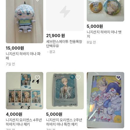
5,000원
니지산지 히바치 마나 뱃
21,900
원
지
세브란스에이투 전용목장
8일 전
단백우유
15,000원
・광고
니지산지 히바치 마나 파
페
7일 전
4,000원
5,000원
니지산지 오리엔스 4주년
니지산지 오리엔스 2주년
히바치 마나 체키
히바치 마나 특전 체키