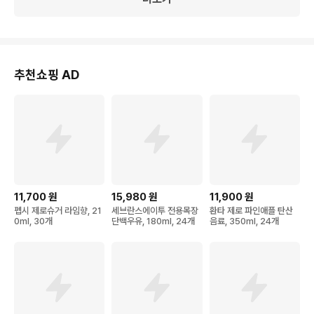
추천쇼핑 AD
11,700
원
15,980
원
11,900
원
펩시 제로슈거 라임향, 21
세브란스에이투 전용목장
환타 제로 파인애플 탄산
0ml, 30개
단백우유, 180ml, 24개
음료, 350ml, 24개