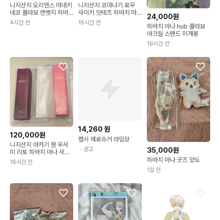
니지산지 오리엔스 마네키
니지산지 코야나기 로우
네코 콜라보 캔뱃지 히바
사이키 잇테츠 히바치 마
24,000원
치 마나 LD 양도 처분
나 우사미 리토 체키 교환
4시간 전
16시간 전
히바치 마나 hub 콜라보
아크릴 스탠드 미개봉
18시간 전
14,260
원
120,000원
펩시 제로슈거 라임향
니지산지 아카기 웬 우사
・광고
35,000원
미 리토 히바치 마나 사이
키 잇테츠 코야나기 로우
히바치 마나 굿즈 양도
16시간 전
호시루베 쇼 이나미 라이
1일 전
무라쿠모 카게츠