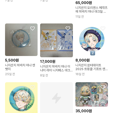
7일 전
7일 전
65,000원
니지산지 오리엔스 메챠츠
에 히바치 마나 아크릴 판
넬 굿즈 양도합니다
11일 전
5,500원
8,000원
17,000원
니지산지 히바치 마나 캔
니지산지 윈터데이트
니지산지 히바치 마나 이
뱃지
2025 트윙클 기프트 캔뱃
나미 라이 니지페스 아크
지 히바치 마나 양도 처분
릴 스탠드 판매
25일 전
16일 전
8일 전
35,000원