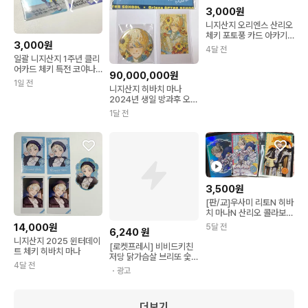
3,000원
니지산지 오리엔스 산리오
체키 포토풍 카드 아카기
3,000원
웬 히바치 마나
4달 전
일괄 니지산지 1주년 클리
어카드 체키 특전 코야나
90,000,000원
기 로우 히바치 마나
1일 전
니지산지 히바치 마나
2024년 생일 방과후 오리
엔스 체키/캔뱃지
1달 전
3,500원
[판/교]우사미 리토N 히바
치 마나N 산리오 콜라보
체키
14,000원
5달 전
6,240
원
니지산지 2025 윈터데이
[로켓프레시] 비비드키친
트 체키 히바치 마나
저당 닭가슴살 브리또 숯
4달 전
불매콤 (냉동)
・광고
더보기