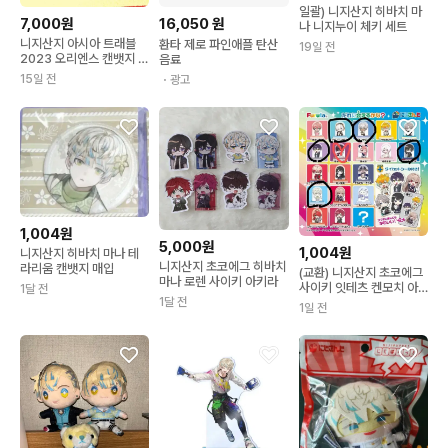
일괄) 니지산지 히바치 마
7,000원
16,050
원
나 니지누이 체키 세트
니지산지 아시아 트래블
환타 제로 파인애플 탄산
19일 전
2023 오리엔스 캔뱃지 히
음료
바치 마나 미사용 양도 처
15일 전
・광고
분
1,004원
5,000원
1,004원
니지산지 히바치 마나 테
니지산지 초코에그 히바치
라리움 캔뱃지 매입
(교환) 니지산지 초코에그
마나 로렌 사이키 아키라
사이키 잇테츠 켄모치 아
1달 전
키라 아르스 히바치 마나
1달 전
1일 전
이브라힘