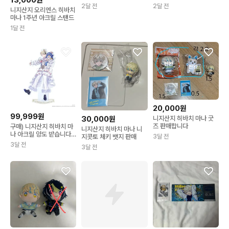
마나 세트 일괄
드 아크스타
2달 전
2달 전
니지산지 오리엔스 히바치
마나 1주년 아크릴 스탠드
1달 전
20,000원
99,999원
니지산지 히바치 마나 굿
30,000원
즈 판매합니다
구매) 니지산지 히바치 마
니지산지 히바치 마나 니
나 아크릴 양도 받습니다
3달 전
지콧토 체키 뱃지 판매
매입합니다
3달 전
3달 전