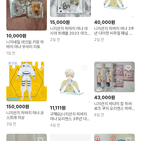
15,000원
40,000원
니지산지 히바치 마나 아
니지산지 히바치 마나 3주
시아 트래블 2023 아크릴
년 다이컷 비주얼 패널 아
10,000원
키홀더
크스타 양도
2일 전
2일 전
니지네일 아크릴 키링 히
바치 마나 우사미 리토
1일 전
43,000원
니지산지 바다의 집 히어
150,000원
11,111원
로즈 쿠지 오리엔스 히바
니지산지 히바치 마나 코
치 마나 굿즈
구해요)니지산지 히바치
6일 전
스프레 의상
마나 오리엔스 3주년 다이
컷 아크릴 판넬
3일 전
4일 전