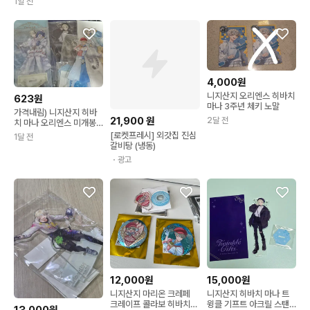
1일 전
4,000원
니지산지 오리엔스 히바치
623원
마나 3주년 체키 노말
가격내림) 니지산지 히바
21,900
원
2달 전
치 마나 오리엔스 미개봉
아크릴 윈터데이트 산리오
[로켓프레시] 외갓집 진심
1달 전
갈비탕 (냉동)
・광고
12,000원
15,000원
니지산지 마리온 크레페
니지산지 히바치 마나 트
크레이프 콜라보 히바치
윙클 기프트 아크릴 스탠
13,000원