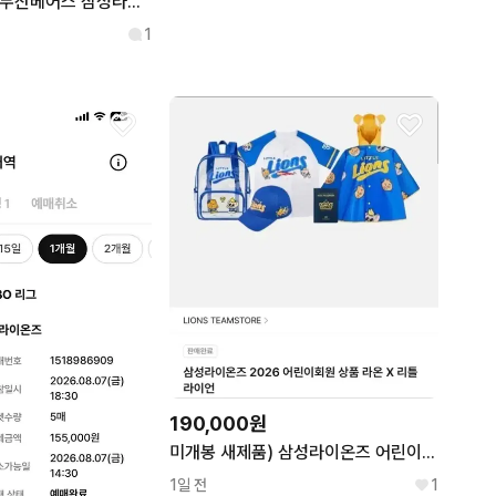
8/7,8,9(금토일)두산베어스 삼성라이온즈 티켓명당
1
190,000원
미개봉 새제품) 삼성라이온즈 어린이회원 삼성 풀세트 7호 또는 9호
1일 전
1