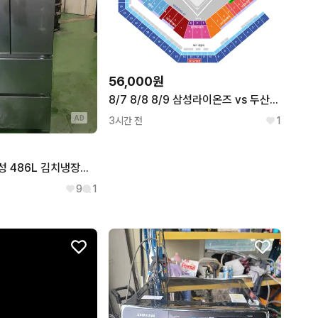
조던
알릭스
JORDAN
1017 ALYX 9SM
세이코
아이더블유씨
SEIKO
IWC
뉴에라
파네라이
NEW ERA
PANERAI
56,000원
8/7 8/8 8/9 삼성라이온즈 vs 두산베어스 3루 워터페스티벌
AD
3시간 전
1
무료배송설치 삼성 486L 김치냉장고 2017,9제조
9
1