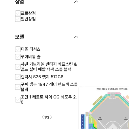
상점
프로상점
일반상점
모델
디올 티셔츠
뉴발란스 992 메이드 인 
레이
루이비통 숄
나이키 x 오프화이트 에어
샤넬 가브리엘 빈티지 카프스킨 &
V2 멘타
골드 실버 메탈 백팩 스몰 블랙
갤럭시 A9 Pro 128GB
갤럭시 S25 엣지 512GB
갤럭시 S10 플러스 128G
구찌 뱀부 1947 레더 핸드백 스몰
블랙
갤럭시 S7 엣지 32GB
조던 1 레트로 하이 OG 쉐도우 2.
갤럭시 와이드3 32GB
0
1
/
3