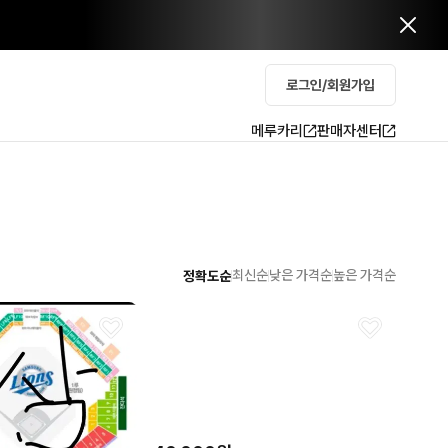
로그인/회원가입
메루카리
판매자센터
최신순
낮은 가격순
높은 가격순
정확도순