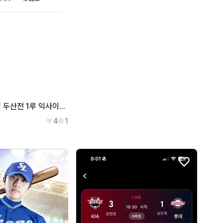
8월 7일9일 삼성 두산전 1루 익사이팅 2/3/5연석, 블루존 단석
4
1