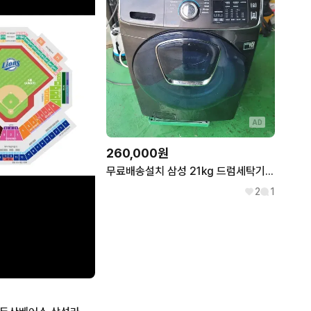
AD
260,000원
무료배송설치 삼성 21kg 드럼세탁기 2018,7제조상태b급 작동잘돼요
2
1