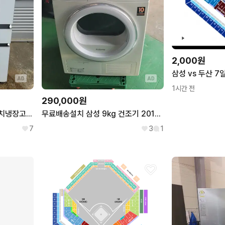
2,000원
삼성 vs 두산 7
AD
AD
1시간 전
290,000원
무료배송설치 삼성 508l 김치냉장고 2013,7제조작동잘돼요
무료배송설치 삼성 9kg 건조기 2019,9제조 상태좋아요
7
3
1
셀린느
불가리
CELINE
BVLGARI
LG전자
자라
LG
ZARA
버버리
현대
BURBERRY
HYUNDAI