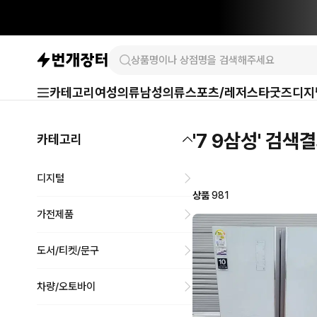
카테고리
여성의류
남성의류
스포츠/레저
스타굿즈
디지
'7 9삼성' 검색
카테고리
디지털
상품
981
가전제품
도서/티켓/문구
차량/오토바이