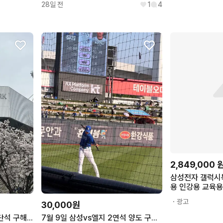
28일 전
1
4
2,849,000
삼성전자 갤럭시북
용 인강용 교육용
북추천, NT740V
・광고
30,000원
Home, 32GB,
7/8 7/9 삼성 라팍 블루존 단석 구해요..!
7월 9일 삼성vs엘지 2연석 양도 구해요