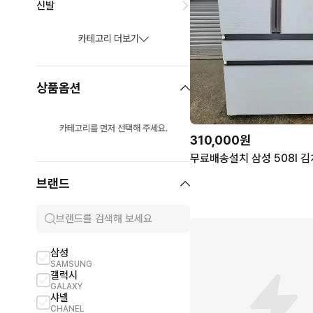
신발
카테고리 더보기
상품옵션
카테고리를 먼저 선택해 주세요.
310,000원
브랜드
삼성
디올
SAMSUNG
DIOR
갤럭시
아디다스
GALAXY
ADIDAS
샤넬
루이비통
CHANEL
LOUIS VUITTON