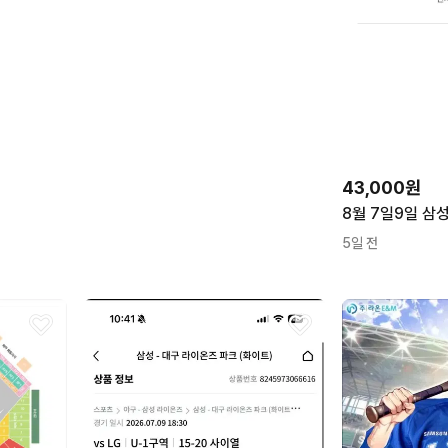
북, NT960UJH-X72A, WIN11 Hom
e, 32GB, 2TB, 그레이
USA 그
갤럭시 와이드2 32GB
43,000원
갤럭시 탭 A9 Wi-Fi 64GB
맥스 97
갤럭시 Z폴드6 256GB
5일 전
프라다 리에디션 1978 리나일론
미니백 베고니아 핑크
B