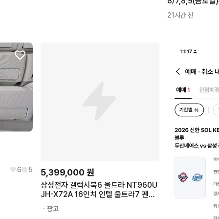
21시간 전
6
5
5,399,000
원
삼성전자 갤럭시북6 울트라 NT960U
JH-X72A 16인치 인텔 울트라7 펜서
레이크 RTX5060 WIN11 32GB 터치
・광고
디스플레이 WQXGA+ 게이밍 AI노트