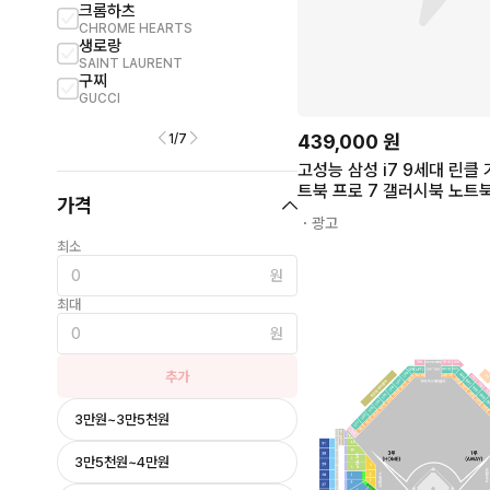
크롬하츠
까르띠에
CHROME HEARTS
CARTIER
생로랑
빈폴
SAINT LAURENT
BEANPOLE
구찌
나이키
GUCCI
NIKE
439,000
원
1
/
7
고성능 삼성 i7 9세대 린클
트북 프로 7 갤러시북 노트북 
가격
NT751BBC, WIN11 Pro, 
・광고
GB, 남색
최소
원
최대
원
추가
3만원~3만5천원
3만5천원~4만원