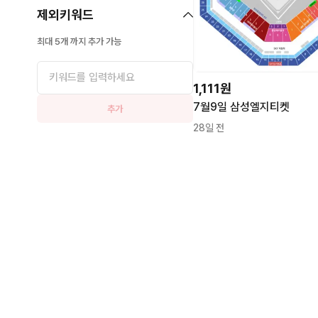
제외키워드
최대 5개 까지 추가 가능
1,111원
7월9일 삼성엘지티켓
추가
28일 전