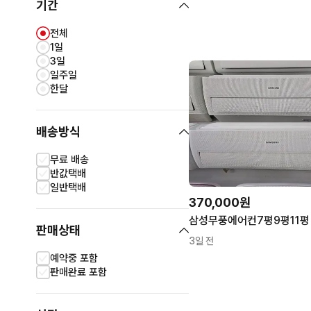
기간
전체
1일
3일
일주일
한달
배송방식
무료 배송
반값택배
일반택배
370,000원
삼성무풍에어컨7평9평11평
판매상태
3일 전
예약중 포함
판매완료 포함