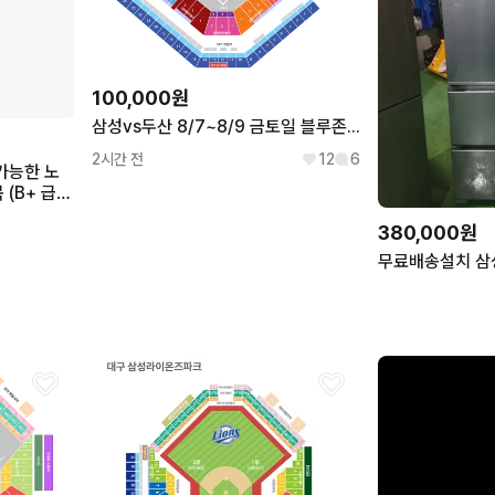
뉴발란스
컨버스
NEW BALANCE
CONVERSE
에르메스
프라다
HERMES
PRADA
펜디
발렌시아가
100,000원
FENDI
BALENCIAGA
삼성vs두산 8/7~8/9 금토일 블루존 삼성라이온즈야구
2시간 전
12
6
 가능한 노
(B+ 급),
8GB, 256
380,000원