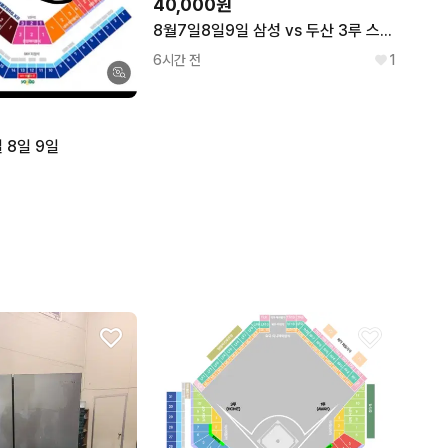
40,000원
8월7일8일9일 삼성 vs 두산 3루 스카이지정석 원정응원석 양도해요
6시간 전
1
일 8일 9일
오니츠카타이거
마끼다
ONITSUKA TIGER
MAKITA
레고
해밀턴
LEGO
HAMILTON
애플
로로피아나
APPLE
LORO PIANA