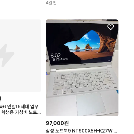
4일 전
원
6 인텔16세대 업무
 학생용 가성비 노트
JT-A72AR, WIN11
97,000원
 1TB, 그레이
삼성 노트북9 NT900X5H-K27W / 인텔 펜티엄 4405U / R