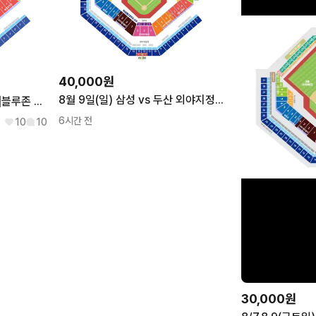
40,000원
8월 9일(일) 삼성 vs 두산 외야지정석 RF-7구역 2연석 4연석 6연석
삼성vs두산 블루 [8.7~8.9]블루존 외야지정석 삼성이글스야구티켓
6시간 전
10
10
30,000원