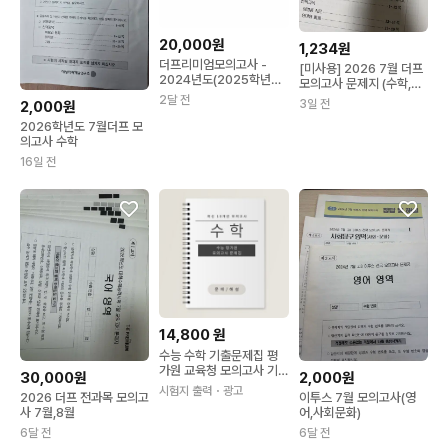
20,000원
1,234원
더프리미엄모의고사 -
[미사용] 2026 7월 더프
2024년도(2025학년도
모의고사 문제지 (수학,한
대비) 3,4,7,8 월
국사 제외)
2달 전
3일 전
2,000원
2026학년도 7월더프 모
의고사 수학
16일 전
14,800
원
수능 수학 기출문제집 평
가원 교육청 모의고사 기
30,000원
2,000원
출문제 책 제본
시험지 출력
・광고
2026 더프 전과목 모의고
이투스 7월 모의고사(영
사 7월,8월
어,사회문화)
6달 전
6달 전