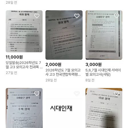
고사
28일 전
11,000원
당일발송)2026학년도 7
2,000원
3,000원
월 고3 모의고사 전과목 +
2026학년도 7월 모의고
5,6,7월 시대인재 서바이
omr
27일 전
사 고3 전국연합학력평가
벌 모의고사(사탐)
문제지
28일 전
8일 전