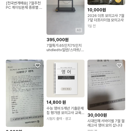
[전국번개배송] 7월추천
PC 게이밍본체 종류별 판
10,000원
매합니다
2026 더프 모의고사 7월
7덮 더프리미엄 모의고사
1일 전
AD
395,000원
7월특가.65인치75인치
uhdledtv일반/스마트/구
글안드로이드새상품
14,800
원
수능 영어 5개년 기출문제
집 평가원 모의고사 교육
30,000원
청 제본
시험지 출력
・광고
시대인재 서바이벌 7월 월
례고사 영어 모의 삽니다