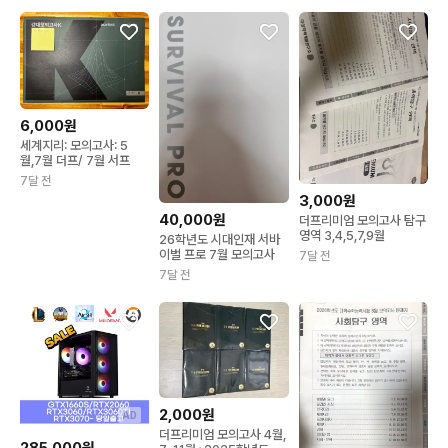
6,000원
세계지리: 모의고사: 5
월,7월 더프/ 7월 서프
7달 전
3,000원
40,000원
더프리미엄 모의고사 탐구
영역 3,4,5,7,9월
26학년도 시대인재 서바
이벌 프로 7월 모의고사
7달 전
7달 전
2,000원
AD
더프리미엄 모의고사 4월,