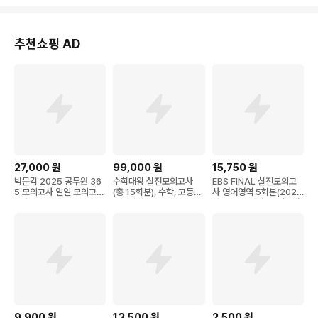
추천쇼핑 AD
27,000
원
99,000
원
15,750
원
박문각 2025 공무원 36
수학대왕 실전모의고사
EBS FINAL 실전모의고
5 모의고사 일일 모의고사
(총 15회분), 수학, 고등학
사 영어영역 5회분(2026
6월, 박문각
교 3학년
년)(2027학년도 수능 대
비), 고등학교 3학년, 영어
9,900
원
13,500
원
2,500
원