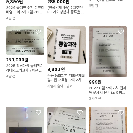
9,890원
285,000원
니다 더프 전과목
6달 전
2024 솔리드 수학 더프리
[전국번개배송] 7월추천
미엄 모의고사 7월~11월
PC 게이밍본체 종류별 판
5권 [새책]
매합니다
4일 전
250,000원
2025 강남대성 물리학2
9,800
원
강대k 모의고사 7회분 +
더프 2024 4월
수능 통합과학 기출문제집
4달 전
평가원 교육청 모의고사
999원
통과 책 제본
시험지 출력
・광고
2027 6월 모의고사 전과
목 문제지 판매 (고3 평가
원)
3시간 전