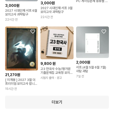
PC 게이밍본체 종류별 판
3,000원
매합니다
3,000원
2027 시대인재 서프 3월
2027 시대인재 서프 6월
모의고사 과학탐구
모의고사 과학탐구
22시간 전
22시간 전
2,000원
9,800
원
서프 (4월 5월 6월 7월)
고3 한국사 수능/평가원
사탐 과탐
기출문제집 교육청 모의고
21,270원
사 책 제본
7일 전
시험지 출력
・광고
[ 미개봉 ] 2027 3월 더
프리미엄 모의고사 팝니
다!
15시간 전
더보기