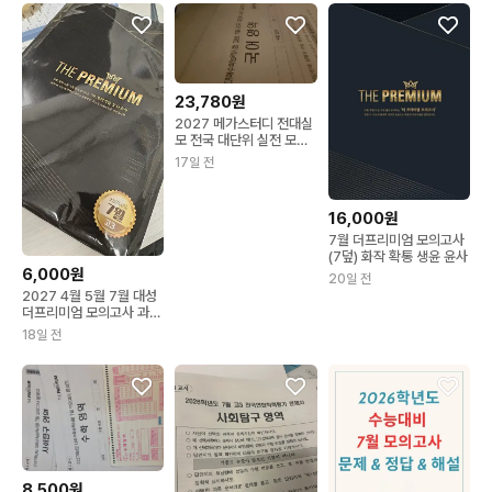
23,780원
2027 메가스터디 전대실
모 전국 대단위 실전 모의
고사 7월 전과목
17일 전
16,000원
7월 더프리미엄 모의고사
(7덮) 화작 확통 생윤 윤사
6,000원
20일 전
2027 4월 5월 7월 대성
더프리미엄 모의고사 과탐
사탐 더프
18일 전
8,500원