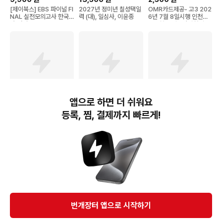
[제이북스] EBS 파이널 FI
2027년 정미년 칠성택일
OMR카드제공- 고3 202
NAL 실전모의고사 한국
력 (대), 일심사, 이윤종
6년 7월 8일시행 인천시
사 영역 (2026) : 2027
교육청 모의고사시험지 (2
학년도 수능 대비, EBS한
027학년도)
국교육방송공사, 역사, 고
등학교 3학년
앱으로 하면 더 쉬워요
18,000
원
31,500
원
19,900
원
등록, 찜, 결제까지 빠르게!
박문각 공무원 9급 주간
박문각 공무원 9급 매일.
(한국방송통신대) 2021년
합격모의고사 [25년 7월]
주간 합격모의고사 (26년
7월판 인간과 사회 2학기
+ 쁘띠수첩 증정
7월) + (헬로든든 떡메모
워크북 포함
지 증정)
번개장터(주) 사업자정보, 이용약관 및 기타 법적고지
번개장터㈜는 통신판매중개자이며, 통신판매의 당사자가 아닙니다. 전자상거래 등에서의
소비자보호에 관한 법률 등 관련 법령 및 번개장터㈜의 약관에 따라 상품, 상품정보, 거래에 관한 책임은
개별 판매자에게 귀속하고, 번개장터㈜는 원칙적으로 회원간 거래에 대하여 책임을 지지 않습니다.
다만, 번개장터㈜가 직접 판매하는 상품에 대한 책임은 번개장터㈜에게 귀속합니다.
Ⓒ Bungaejangter Inc. all rights reserved.
번개장터 앱으로 시작하기
APP 다운로드