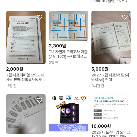
uhdledtv일반/스마트/구
글안드로이드새상품
3,300원
고3 자연계 모의고사 기출
(7월, 10월) 문제&해설 모
음 2권 일괄
2달 전
2,000원
5,000원
7월 더프리미엄 모의고사
2027 7월 더프/서프 (사
사탐 판매 정법윤사동사세
탐/과탐) 판매
사세지 7덮
11달 전
3시간 전
10,000원
AD
2025 더프리미엄 모의고
사 7,8,9월 전과목 판매합