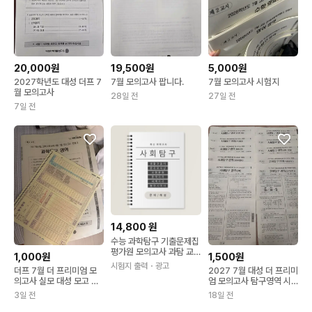
20,000원
19,500원
5,000원
2027학년도 대성 더프 7
7월 모의고사 팝니다.
7월 모의고사 시험지
월 모의고사
28일 전
27일 전
7일 전
14,800
원
수능 과학탐구 기출문제집
평가원 모의고사 과탐 교
1,000원
1,500원
육청 기출문제 책 제본
시험지 출력
・광고
더프 7월 더 프리미엄 모
2027 7월 대성 더 프리미
의고사 실모 대성 모고 탐
엄 모의고사 탐구영역 시
구 과탐 사탐
험지
3일 전
18일 전