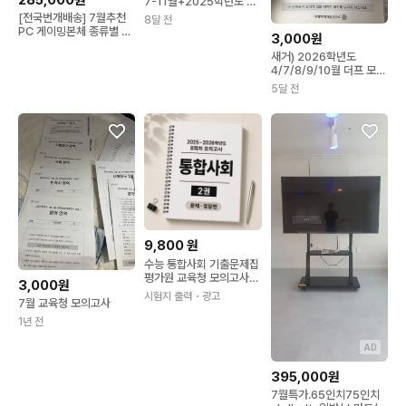
285,000원
7-11월+2025학년도 9
평 과탐 시험지
[전국번개배송] 7월추천
8달 전
PC 게이밍본체 종류별 판
3,000원
매합니다
새거) 2026학년도
4/7/8/9/10월 더프 모의
고사 탐구
5달 전
9,800
원
수능 통합사회 기출문제집
평가원 교육청 모의고사
3,000원
통사 책 제본
시험지 출력
・광고
7월 교육청 모의고사
1년 전
AD
395,000원
7월특가.65인치75인치