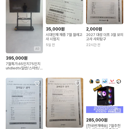
35,000원
2,000원
시대인재 재종 7월 월례고
2027 대성 더프 3월 모의
사 시험지
고사 사회탐구
5일 전
22시간 전
AD
395,000원
7월특가.65인치75인치
uhdledtv일반/스마트/구
글안드로이드새상품
AD
285,000원
[전국번개배송] 7월추천