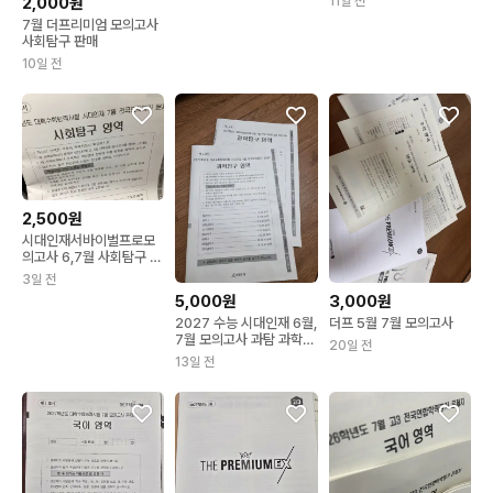
11일 전
2,000원
7월 더프리미엄 모의고사
사회탐구 판매
10일 전
2,500원
시대인재서바이벌프로모
의고사 6,7월 사회탐구 서
프
3일 전
5,000원
3,000원
2027 수능 시대인재 6월,
더프 5월 7월 모의고사
7월 모의고사 과탐 과학탐
20일 전
구
13일 전