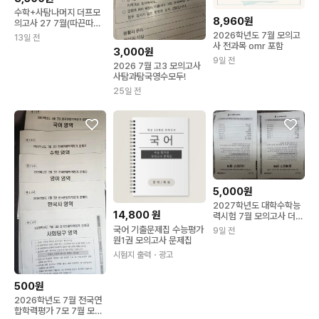
수학+사탐나머지 더프모
8,960원
의고사 27 7월(따끈따끈
한 오늘꺼 맞습니다)
2026학년도 7월 모의고
13일 전
사 전과목 omr 포함
3,000원
9일 전
2026 7월 고3 모의고사
사탐과탐국영수모두!
25일 전
5,000원
2027학년도 대학수학능
14,800
원
력시험 7월 모의고사 더
프리미엄, 시대인재 서바
국어 기출문제집 수능평가
9일 전
이벌 프로 문제지 탐구
원1권 모의고사 문제집
시험지 출력
・광고
500원
2026학년도 7월 전국연
합학력평가 7모 7월 모의