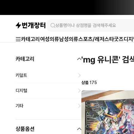
카테고리
여성의류
남성의류
스포츠/레저
스타굿즈
디지
'mg 유니콘' 
카테고리
키덜트
상품
175
디지털
기타
상품옵션