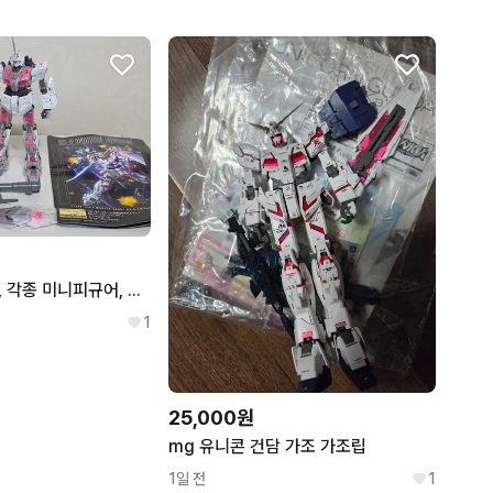
MG 유니콘 건담, 각종 미니피규어, 네즈코 등 판매힙니다.
1
25,000원
mg 유니콘 건담 가조 가조립
1일 전
1