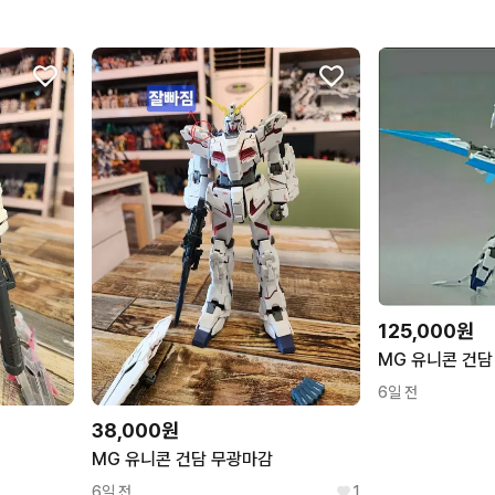
125,000원
6일 전
38,000원
MG 유니콘 건담 무광마감
6일 전
1