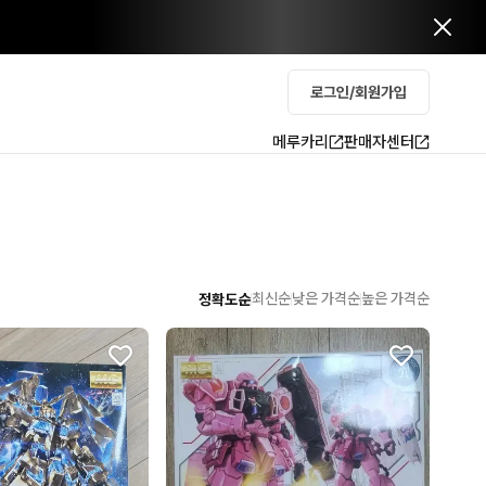
로그인/회원가입
메루카리
판매자센터
최신순
낮은 가격순
높은 가격순
정확도순