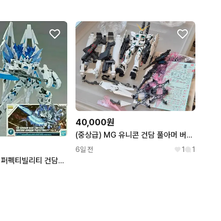
40,000원
(중상급) MG 유니콘 건담 풀아머 버카 ver.ka 반다이 건프라
6일 전
1
1
MG 유니콘 건담 퍼펙티빌리티 건담베이스 한정판 건프라 프라모델 피규어