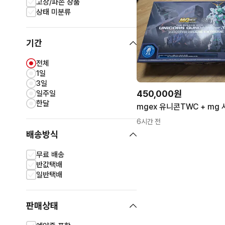
고장/파손 상품
상태 미분류
기간
전체
1일
3일
450,000원
일주일
한달
mgex 유니콘TWC + mg
6시간 전
배송방식
무료 배송
반값택배
일반택배
판매상태