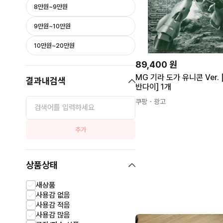
8만원~9만원
9만원~10만원
10만원~20만원
89,400
원
MG 기라 도가 유니콘 Ver.
결과내검색
반다이] 1개
쿠팡
・광고
추가
상품상태
새상품
사용감 없음
사용감 적음
사용감 많음