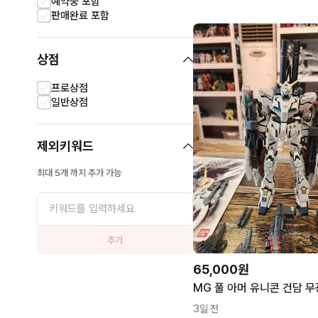
예약중 포함
판매완료 포함
상점
프로상점
일반상점
제외키워드
최대 5개 까지 추가 가능
추가
65,000원
MG 풀 아머 유니콘 건담 
3일 전