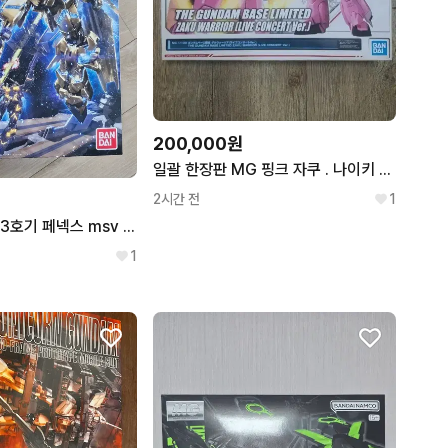
200,000원
일괄 한장판 MG 핑크 자쿠 . 나이키 SB 유니콘 건담 반시 데스트로이 모드 Ver.HG 1/144
2시간 전
1
mg 유니콘 건담 3호기 페넥스 msv ver
1