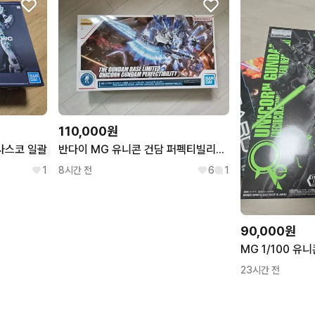
110,000원
 사스코 일괄
반다이 MG 유니콘 건담 퍼펙티빌리티 (델피데칼 포함)
1
8시간 전
6
1
90,000원
23시간 전