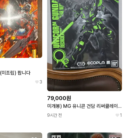
 (미조립) 팝니다
3
79,000원
미개봉) MG 유니콘 건담 리써큘레이션 네온 그린 (엑스포 한정)
9시간 전
1