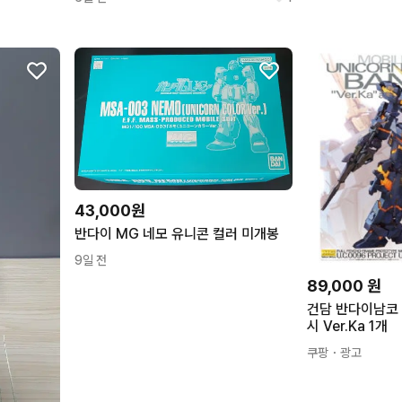
43,000원
반다이 MG 네모 유니콘 컬러 미개봉
9일 전
89,000
원
건담 반다이남코 
시 Ver.Ka 1개
쿠팡
・광고