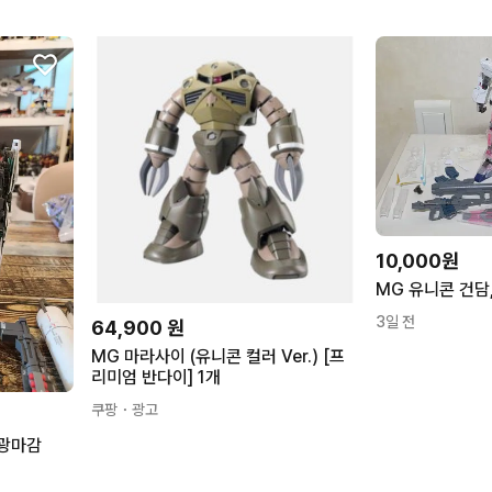
10,000원
3일 전
64,900
원
MG 마라사이 (유니콘 컬러 Ver.) [프
리미엄 반다이] 1개
쿠팡
・광고
무광마감