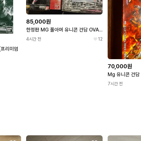
85,000원
한정판 MG 풀아머 유니콘 건담 OVA컬러 (레드 컬러)
4시간 전
12
 [프리미엄
70,000원
Mg 유니콘 건담
7시간 전