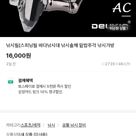
비슷한 상품
낚시릴(스피닝릴 바다낚시대 낚시솔채 밑밥주걱 낚시가방
16,000
원
2일 전
2735
46
11
결제혜택
토스페이로 결제시 5천원 즉시 할인
삼성카드 링크 10% 청구할인
카테고리
스포츠/레저
〉
낚시
〉
공통 낚시 장비
상품상태
새 상품 (미사용)