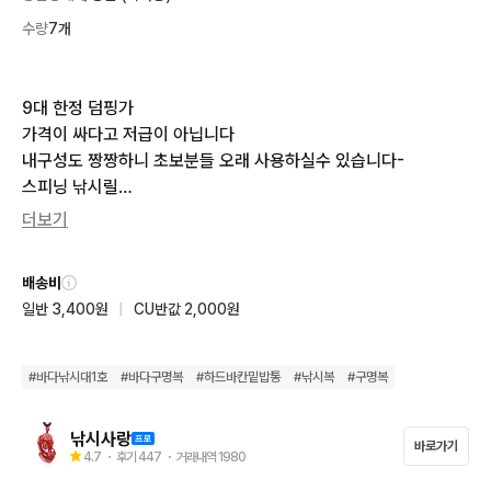
수량
7개
9대 한정 덤핑가

가격이 싸다고 저급이 아닙니다

내구성도 짱짱하니 초보분들 오래 사용하실수 있습니다-

스피닝 낚시릴

초경량 

더보기
3000번(238그람) - 16,000원

4000번(262그람) - 17,000원

배송비
바다 흘림낚시ㆍ양어장낚시ㆍ

일반 3,400원
|
CU반값 2,000원
원투낚시에 사용하시면 됩니다

■ 낚시사랑의 다른제품과 같이 구매시 묶음배송 됩니다 -

#
바다낚시대1호
#
바다구명복
#
하드바칸밑밥통
#
낚시복
#
구명복
★ 모든 상품은 검수후 출고됩니다 ★
낚시사랑
바로가기
4.7
・ 후기
447
・ 거래내역
1980