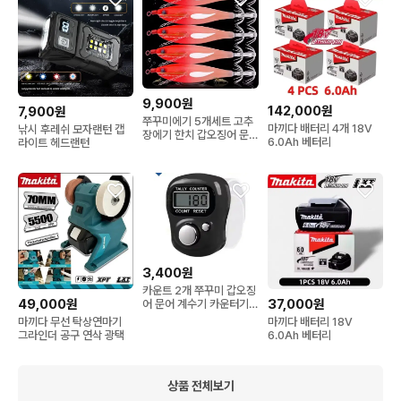
9,900원
142,000원
7,900원
쭈꾸미에기 5개세트 고추
마끼다 배터리 4개 18V
낚시 후레쉬 모자랜턴 캡
장에기 한치 갑오징어 문
6.0Ah 베터리
라이트 헤드랜턴
어 무늬오징어 킬러
3,400원
카운트 2개 쭈꾸미 갑오징
49,000원
37,000원
어 문어 계수기 카운터기
낚시 카운트
마끼다 무선 탁상연마기
마끼다 배터리 18V
그라인더 공구 연삭 광택
6.0Ah 베터리
상품 전체보기