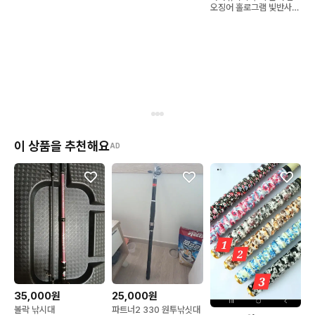
오징어 홀로그램 빛반사
수평 레이저에기 새상품 5
개 일괄
이 상품을 추천해요
AD
35,000원
25,000원
볼락 낚시대
파트너2 330 원투낚싯대