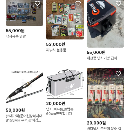
55,000원
낚시용품 일괄
53,000원
찌낚시 불용품
55,000원
새상품 낚시가방 급처
20,000원
낚시.삐꾸통,밑밥통
50,000원
60cm판매합니다
(2대가격)문어선상낚시대
B155MH 우럭,광어겸용
20,000원
강한허리힘,통솔리드
바다낚시 쭈꾸미 문어 갑