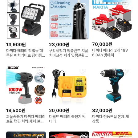
70,000원
13,900원
23,000원
마끼다 배터리 2개 18V
마끼다 배터리 작업등 해
구강세정기 임플란트 치실
6.0Ah 밧데리
루질 써치라이트 집어등
치아교정 치과 잇몸질환
고속충전
치약 치솔
18,500원
20,000원
32,000원
괴물송풍기 마끼다 배터리
디월트 배터리 충전기 밧
마끼다 전동드릴 본체 새
호환 캠핑 차박 세차 블로
데리
상품
워