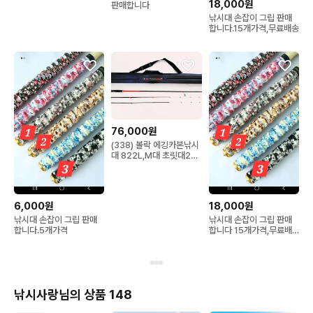
18,000원
판매합니다
낚시대 손잡이 그립 판매
합니다.15개가격,무료배송
76,000원
(338) 볼락 에깅카본낚시
대 822L,M대 초릿대2개
약2.5m+하드가방
130cm
6,000원
18,000원
낚시대 손잡이 그립 판매
낚시대 손잡이 그립 판매
합니다.5개가격
합니다 15개가격,무료배
송
낚시사랑님의 상품 148