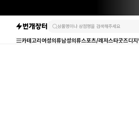
카테고리
여성의류
남성의류
스포츠/레저
스타굿즈
디지