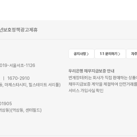
년보호정책
광고제휴
공지사항
1:1 문의하기
자주
2019-서울서초-1126
우리은행 채무지급보증 안내
번개장터㈜는 회사가 직접 판매하는 상품에
41 | 1670-2910
채무지급보증 계약을 체결하여 안전거래를
서초동, 마제스타시티, 힐스테이트 서리풀)
서비스 가입사실 확인
01905
역삼동)(역삼동, 센터필드)