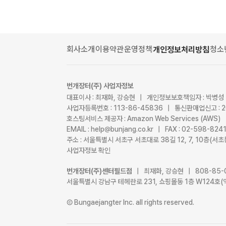
회사소개
이용약관
운영정책
청소
개인정보처리방침
번개장터(주) 사업자정보
대표이사 : 최재화, 강승현 | 개인정보보호책임자 : 박병성
사업자등록번호 : 113-86-45836 | 통신판매업신고 : 
호스팅서비스 제공자 : Amazon Web Services (AWS)
EMAIL : help@bunjang.co.kr | FAX : 02-598-82
주소 : 서울특별시 서초구 서초대로 38길 12, 7, 10층(
사업자정보 확인
번개장터(주)센터필드점
| 최재화, 강승현 | 808-85-
서울특별시 강남구 테헤란로 231, 쇼핑몰동 1층 W124호(
Ⓒ Bungaejangter Inc. all rights reserved.