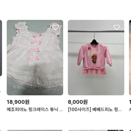
보리 BO2652
18,900원
8,000원
메조피아노 핑크레이스 튜닉 110
[100사이즈] 베베드피노 핑크 여아 레이스 맨투맨