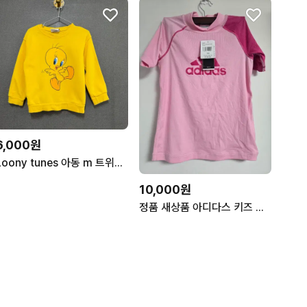
6,000원
Loony tunes 아동 m 트위티 맨투맨 옐로우 BO2809
10,000원
정품 새상품 아디다스 키즈 반팔 래쉬가드 핑크 150