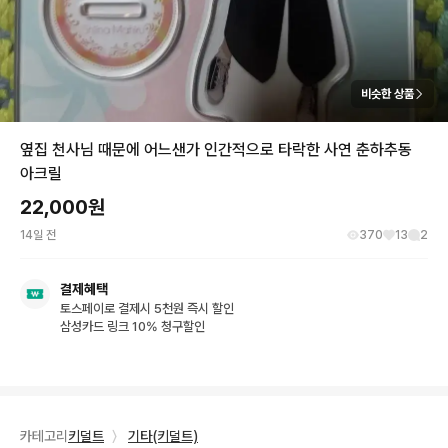
비슷한 상품
옆집 천사님 때문에 어느샌가 인간적으로 타락한 사연 춘하추동
아크릴
22,000
원
14일 전
370
13
2
결제혜택
토스페이로 결제시 5천원 즉시 할인
삼성카드 링크 10% 청구할인
카테고리
키덜트
〉
기타(키덜트)