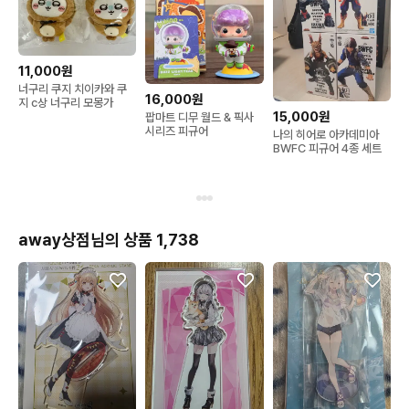
11,000원
너구리 쿠지 치이카와 쿠
16,000원
지 c상 너구리 모몽가
15,000원
팝마트 디무 월드 & 픽사
시리즈 피규어
나의 히어로 아카데미아
BWFC 피규어 4종 세트
away상점님의 상품 1,738