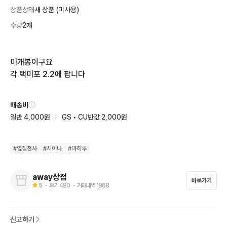
상품상태
새 상품 (미사용)
수량
2개
미개봉이구요 

각 택미포 2.2에 팝니다
배송비
일반 4,000원
|
GS • CU반값 2,000원
#
옆집천사
#
시이나
#
마히루
away상점
바로가기
5
・ 후기
490
・ 거래내역
1868
신고하기