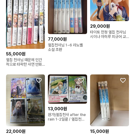
29,000원
타이토 한정 옆집 천사님
시이나 마히루 피규어 교
77,000원
복 ver. 재판
옆집천사님 1~6 라노벨
소설 초판
55,000원
옆집 천사님 때문에 인간
적으로 타락한 사연 만화
세트 판매합니다
13,000원
원가)옆집천사 after the
rain 1-2일괄 / 옆집천사
님때문에 인간적으로 시이
나마히루 옆천 러브코미디
22,000원
15,000원
만화 만화초판 애니 굿즈