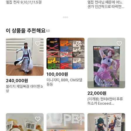
초판특전 특전
옆집 천사 9,10,11,11.5권
옆집 천사님 때문에 어느
샌가 인간적으로 타락한
사연 6-8권 미개봉판매
이 상품을 추천해요
AD
100,000원
미니지티, BBR, CM모델
240,000원
등등
블리치 제일복권 아이젠 b
상
22,000원
(미개봉) 헌터X헌터 후류
히소카 Exceed
creative 피규어