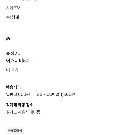
사이즈
M
수량
1개
☘️

총장70

어깨너비54

가슴단면43

더보기
팔62

배송비
일반 3,000원
|
GS • CU반값 1,800원
후드x

직거래 희망 장소
택배비 3000원추가입니다

경기도 시흥시 대야동
두개이상구매시(합7만원이상) 택배비무료입니다~

교환신청문의에답하지않습니다~^

#
콜롬비아
옷에하자가있으면 표시하고
