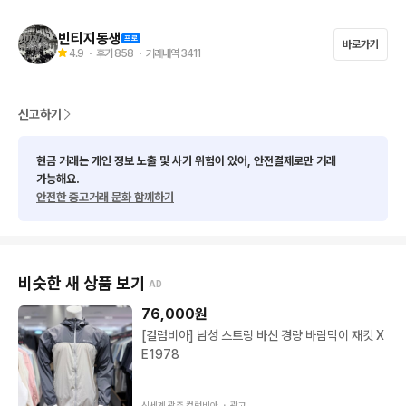
사진에 하자가없으면 하자없는상품입니다^^

간혹 맞는지 안맞는지의 질문에는 정확히말씀드리기가 애매한부
빈티지동생
바로가기
4.9
・ 후기
858
・ 거래내역
3411
분이며 

치수적어놨으니 참고해주시기바랍니다^

신고하기
또한 본 제품들은 빈티지제품이므로 사용감이 있을수 있습니다

예민하신분들은 구매 자제 부탁드립니다
현금 거래는 개인 정보 노출 및 사기 위험이 있어, 안전결제로만 거래
가능해요.
안전한 중고거래 문화 함께하기
비슷한 새 상품 보기
AD
76,000
원
[컬럼비아] 남성 스트링 바신 경량 바람막이 재킷 X
E1978
신세계 광주 컬럼비아 ・
광고