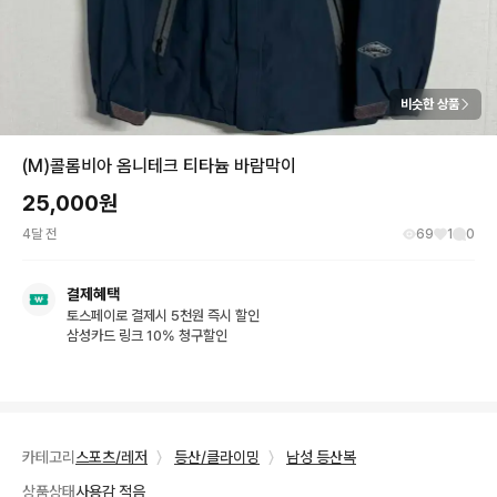
비슷한 상품
(M)콜롬비아 옴니테크 티타늄 바람막이
25,000
원
4달 전
69
1
0
결제혜택
토스페이로 결제시 5천원 즉시 할인
삼성카드 링크 10% 청구할인
카테고리
스포츠/레저
〉
등산/클라이밍
〉
남성 등산복
상품상태
사용감 적음