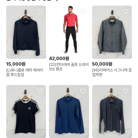
42,000원
15,000원
50,000원
(32)언더아머 골프 드라이
브5 팬츠
(L)유니클로 여자 에어리
(95)리바이스 시그니처 집
즘 후드집업
업자켓