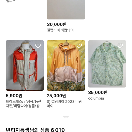
옐로우
30,000원
컬럼비아 바람막이
35,000원
5,900원
25,000원
columbia
트레스패스/남성용/등산
S] 컬럼비아 2023 바람
자켓/바람막이/정품/상태
막이
A
빈티지동생님의 상품 6,019