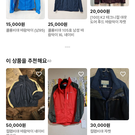
20,000원
[100] K2 테크니컬 아웃
도어 후드 바람막이 자켓
15,000원
25,000원
콜롬비아 바람막이 (남95)
콜롬비아 105호 남성 바
람막이 XL 네이비
이 상품을 추천해요
AD
50,000원
30,000원
컬럼비아 바람막이 네이비
컬럼비아 자켓