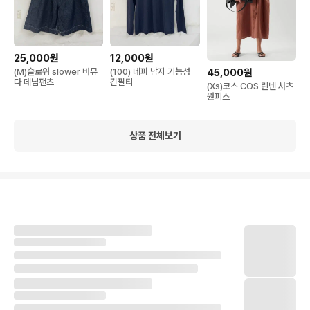
25,000원
12,000원
(M)슬로워 slower 버뮤
(100) 네파 남자 기능성
45,000원
다 데님팬츠
긴팔티
(Xs)코스 COS 린넨 셔츠
원피스
상품 전체보기