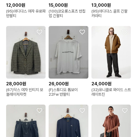
12,000원
15,000원
13,000원
(95)아디다스 여자 유로파
(100)코오롱스포츠 반집
(95)아디다스 골프 긴팔
반팔티
업 긴팔티
카라티
28,000원
26,000원
24,000원
(67)닥스 여자 빈티지 모
(F)스튜디오 톰보이
(32)유니클로 와이드 스트
블레이저자켓
22Fw 반팔티
레이트진