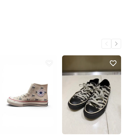
어요.
9
9
2