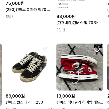
75,000원
(290)컨버스 X 파타 척70 하이 블랙 A13857C
43,000원
5일 전
(가격내림)컨버스 척 70 하이 에나멜 레드(230)
2일 전
89,000원
13,000원
컨버스 원스타 레더 230
컨버스 척테일러 하이탑 레드 230