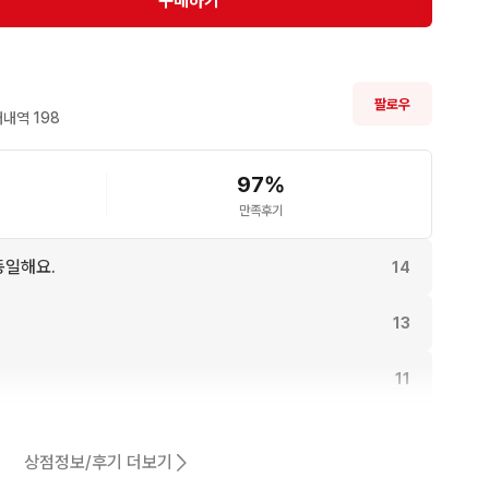
구매하기
팔로우
내역 
198
97
%
만족후기
동일해요.
14
13
11
11
상점정보/후기 더보기