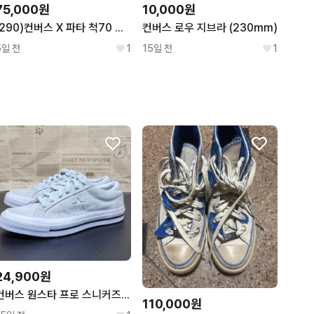
75,000원
10,000원
(290)컨버스 X 파타 척70 하이 아이보리 A12831C
컨버스 로우 지브라 (230mm)
5일 전
1
15일 전
1
24,900원
컨버스 원스타 프로 스니커즈230
110,000원