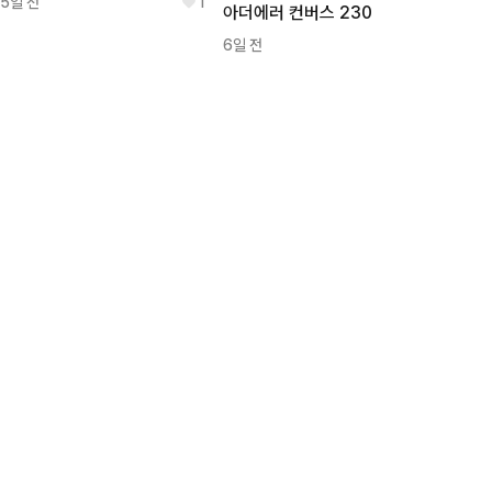
15일 전
1
아더에러 컨버스 230
6일 전