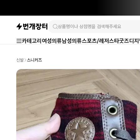
카테고리
여성의류
남성의류
스포츠/레저
스타굿즈
디지
신발
스니커즈