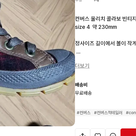
컨버스 울리치 콜라보 빈티지 
size 4  약 230mm 

정사이즈 길이에서 볼이 작게 
착용감이 적어서 밑창 헤짐
더보기
요. 

개인적으로 너무 신발 이쁘
니다.
배송비
무료배송
#
컨버스
#
컨버스척테일러
#
con