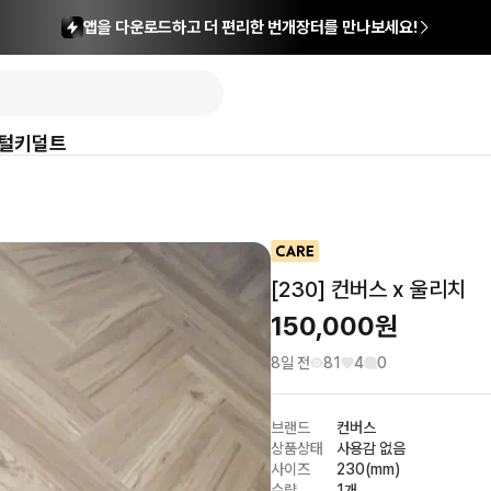
앱을 다운로드하고 더 편리한 번개장터를 만나보세요!
털
키덜트
[230] 컨버스 x 울리치
150,000
원
8일 전
81
4
0
브랜드
컨버스
상품상태
사용감 없음
사이즈
230(mm)
수량
1개