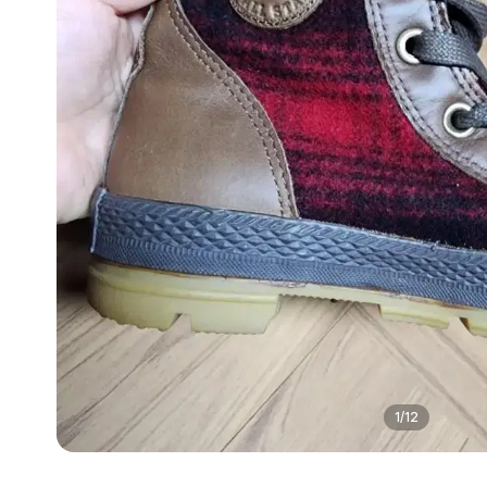
1
/
12