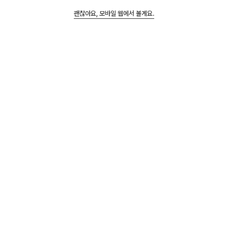
프로미스나인 포카 판매
프로미스나인 메이크스타
송하영 박지원 이채영 이
특전 물놀이 버전 분철
괜찮아요, 모바일 웹에서 볼게요.
앱에서 구매하기
나경 백지헌 이새롬 노지
선 이서연
34,000원
프로미스나인 미공포 퍼스
10,000원
트뮤직 set판매 합니다
프로미스나인 정규2집 조
1,000원
은뮤직 대면 특전 분철 (미
프로미스나인 Glow ME
공포)
팝업스토어 트레이딩 카드
| 트레카 포카 글로우미 비
타민 하영 지원 채영 나경
지헌
냐오옹굿즈님의 상품 100