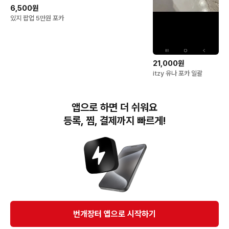
6,500원
있지 팝업 5만원 포카
21,000원
itzy 유나 포카 일괄
앱으로 하면 더 쉬워요
이 상품을 추천해요
AD
등록, 찜, 결제까지 빠르게!
1,000원
리센느 팬싸 포카들 판매
번개장터 앱으로 시작하기
합니다
1,000원
10,000원