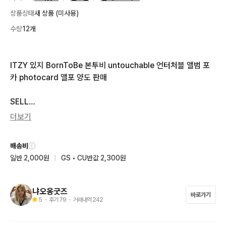
상품상태
새 상품 (미사용)
수량
12개
ITZY 있지 BornToBe 본투비 untouchable 언터처블 앨범 포
카 photocard 앨포 양도 판매

SELL

더보기
류진 ryujin 0.4

예지 yeji 0.4

배송비
유나 yuna 0.3

일반 2,000원
|
GS • CU반값 2,300원
채령 chaeryeong 0.2

* 배송비 별도 (포카 및 폴라는 일반택배시 준등기로 보내드립니
냐오옹굿즈
바로가기
다)
5
・ 후기
79
・ 거래내역
242