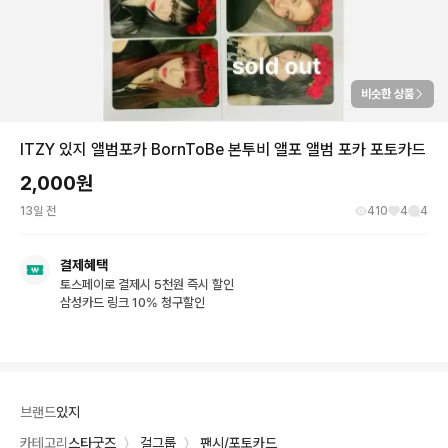
비슷한 상품
ITZY 있지 앨범포카 BornToBe 본투비 앨포 앨범 포카 포토카드
2,000
원
13일 전
410
4
4
결제혜택
토스페이로 결제시 5천원 즉시 할인
삼성카드 링크 10% 청구할인
브랜드
있지
카테고리
스타굿즈
〉
걸그룹
〉
팬시/포토카드