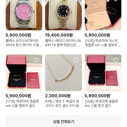
5,900,000원
19,400,000원
5,900,000원
롤렉스 오이스터 데이트
롤렉스 레이디 데이저스트
[15호] 까르띠에 저스트
6694 핑크 화이트 수동
69178 블랙 텐포인트 다
앵끌루 sm 스몰 옐로우 골
스틸
이아 베젤
드
5,900,000원
2,300,000원
5,900,000원
[17호] 까르띠에 앵끌루
티파니 앤코 T 목걸이 네
[16호] 까르띠에 앵끌루
sm 스몰 옐로우 골드
크리스 로즈 골드 미디움
sm 스몰 핑크 골드
상품 전체보기