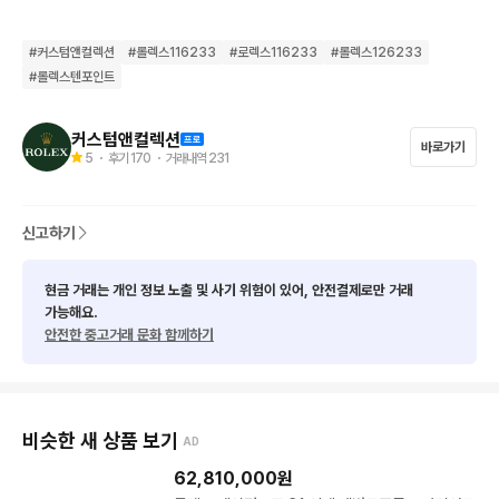
ㅡ 컨 디 션 : S ㅡ [오버홀(시계 나사 단위 전체 분해 / 세척 / 주유 
#
커스텀앤컬렉션
#
롤렉스116233
#
로렉스116233
#
롤렉스126233
/ 재조립 / 전체검수) / 라이트폴리싱(잔기스, 헤어기스 제거) 완
#
롤렉스텐포인트
료]

* 시계 전체 내부 외부 FULL 완전 정비 완료

커스텀앤컬렉션
* 2년 무상AS개런티 발급 / 만료후에도 평생 관리

바로가기
5
・ 후기
170
・ 거래내역
231
ㅡ 사 이 즈 : 36mm

신고하기
ㅡ 구 성 품 : 본품 / 커스텀앤컬렉션 정품보증&AS개런티 / 우드케
이스 / 시계천 / 줄질간이공구 / Z

현금 거래는 개인 정보 노출 및 사기 위험이 있어, 안전결제로만 거래
가능해요.
로렉스 대표적인 인기 모델인 데이저스트입니다.

안전한 중고거래 문화 함께하기
로렉스 입문 / 선물 시계로 많이 선택하시는 모델입니다^^

커스텀앤컬렉션의 대부분의 제품은 온오프라인 판매중으로 수시
로 품절되오니, 구매 전 재고문의 연락 부탁드리겠습니다.

비슷한 새 상품 보기
AD
62,810,000
원
수령시 방문수령, 오토바이퀵, 우체국택배 등 가능하며 정확한 수