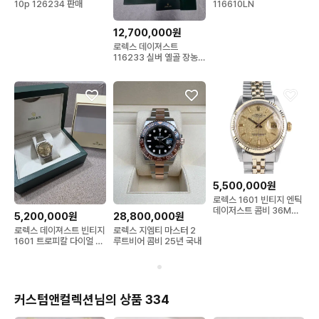
10p 126234 판매
116610LN
12,700,000원
로렉스 데이져스트
116233 실버 옐골 장농
시계
5,500,000원
로렉스 1601 빈티지 엔틱
데이저스트 콤비 36MM
5,200,000원
28,800,000원
보카시판37345
로렉스 데이져스트 빈티지
로렉스 지엠티 마스터 2
1601 트로피칼 다이얼 브
루트비어 콤비 25년 국내
론즈
커스텀앤컬렉션님의 상품 334