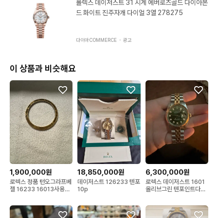
롤렉스 데이저스트 31 시계 에버로즈골드 다이아몬
취자 확인이유로 착불 진행됩니다

드 화이트 진주자개 다이얼 3열 278275
* 오버홀이란? : 시계 내부 무브먼트를 나사 하나 하나 최소 단위
다이아COMMERCE ・
광고
까지 분해하여 부품 및 나사 전체를 세척 및 상태점검 후 시계용 윤
활유를 새로 주유하여 전체 재조립 그 후 일 오차 점검 및 작동상태 
완전 검수진행.

이 상품과 비슷해요
- 명품시계의 경우 99% 오토매틱[기계식 톱니바퀴가 맞물려 작
동하는 방식]시계이며 체계적이고 정확한 점검이 필요합니다.

* 라이트폴리싱이란 ? : 착용시 발생하는 의류로 인한 기스, 생활
기스, 헤어기스, 실기스 등을 미세하게 얇게 기스만 제거하고, 전체 
브레이슬릿 세척 및 땀으로인한 때, 오염 등을 초음파 세척하는 작
업. 작업완료 후 선물가능한 새상품 컨디션으로 회복됩니다.
1,900,000원
18,850,000원
6,300,000원
로렉스 정품 턴오그라프베
데이저스트 126233 텐포
로렉스 데이저스트 1601
젤 16233 16013사용가
10p
올리브그린 텐포인트다이
능베젤
아시계