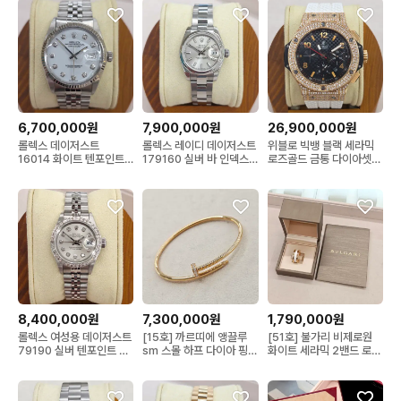
6,700,000원
7,900,000원
26,900,000원
롤렉스 데이저스트
롤렉스 레이디 데이저스트
위블로 빅뱅 블랙 세라믹
16014 화이트 텐포인트
179160 실버 바 인덱스
로즈골드 금통 다이아셋팅
쥬빌레 브레이슬릿
14년
크로노
8,400,000원
7,300,000원
1,790,000원
롤렉스 여성용 데이저스트
[15호] 까르띠에 앵끌루
[51호] 불가리 비제로원
79190 실버 텐포인트 쥬
sm 스몰 하프 다이아 핑크
화이트 세라믹 2밴드 로즈
빌레 브레이슬릿
로즈 골드
골드