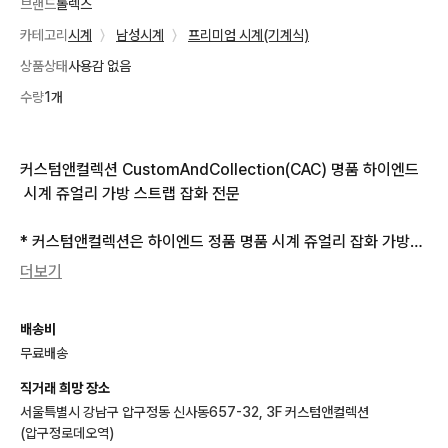
브랜드
롤렉스
카테고리
시계
〉
남성시계
〉
프리미엄 시계(기계식)
상품상태
사용감 없음
수량
1개
커스텀앤컬렉션 CustomAndCollection(CAC) 명품 하이엔드
 시계 쥬얼리 가방 스트랩 잡화 전문

* 커스텀앤컬렉션은 하이엔드 정품 명품 시계 쥬얼리 잡화 가방을
 취급하고 있습니다. 강남 오프라인 샵 및 온라인 여러 채널을 통해 
더보기
동시 판매중임으로 수시로 품절되오니, 구매 전 재고 문의 부탁드
리겠습니다^^

배송비
무료배송
ㅡ 브 랜 드 : 롤렉스[ROLEX]

직거래 희망 장소
ㅡ 모 델 명 : 데이저스트 116233 블랙 텐포인트[에프터셋팅] 쥬
서울특별시 강남구 압구정동 신사동657-32, 3F 커스텀앤컬렉션
빌레 18k콤비 히든클라스프

(압구정로데오역)