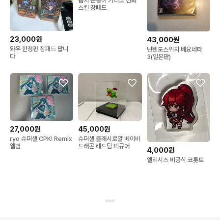
옵치 눈송이 키리코 신화
스킨 장패드
23,000원
43,000원
와우 한정판 장패드 팝니
닌텐도스위치 베요네타
다
3(일본판)
27,000원
45,000원
ryo 슈퍼셀 CPK! Remix
슈퍼셀 클래시로얄 베이비
앨범
드래곤 레드팀 피규어
4,000원
엘리시스 비공식 코롯토