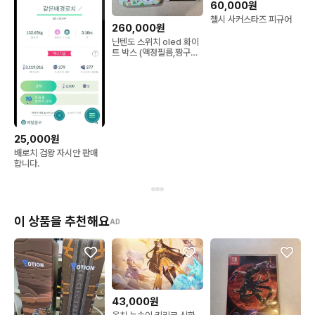
60,000원
첼시 사커스타즈 피규어
260,000원
닌텐도 스위치 oled 화이
트 박스 (액정필름,짱구조
이콘커버,짱구파우치)
25,000원
배로치 검왕 자시안 판매
합니다.
이 상품을 추천해요
AD
43,000원