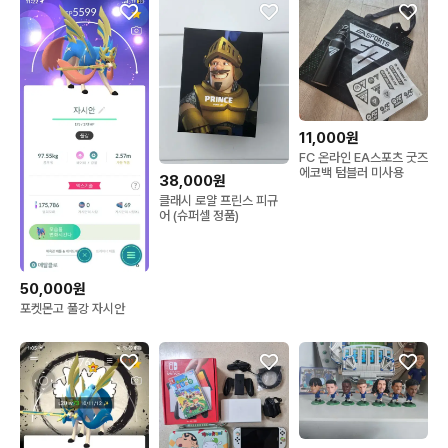
11,000원
FC 온라인 EA스포츠 굿즈
에코백 텀블러 미사용
38,000원
클래시 로얄 프린스 피규
어 (슈퍼셀 정품)
50,000원
포켓몬고 풀강 자시안