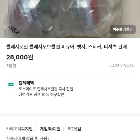
비슷한 상품
클래시로얄 클래시오브클랜 피규어, 뱃지, 스티커, 티셔츠 판매
28,000
원
5달 전
495
8
14
결제혜택
토스페이로 결제시 5천원 즉시 할인
삼성카드 링크 10% 청구할인
카테고리
디지털
〉
게임/타이틀
〉
PC게임
상품상태
새 상품 (미사용)