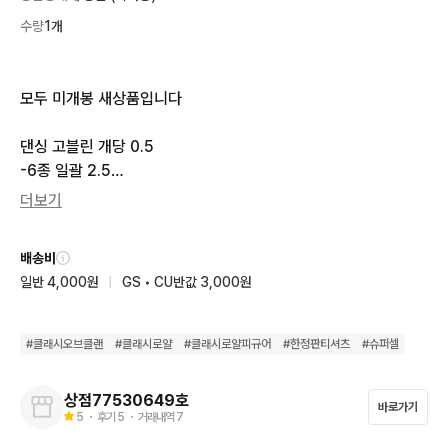
수량
1개
모두 미개봉 새상품입니다

댄싱 고블린 개당 0.5

-6종 일괄 2.5

더보기
아처, 고블린통 핀 세트 1.5

배송비
고블린 스티커 팩 세트 0.5

일반 4,000원
|
GS • CU반값 3,000원
클래시로얄 한정판 에볼루션 티셔츠 L 3.0

(문의 주시면 인터넷에서 디자인 찾아드립니다)

#
클래시오브클랜
#
클래시로얄
#
클래시로얄피규어
#
한정판티셔츠
#
슈퍼셀
택비 별도

상점77530649호
바로가기
5
・ 후기
5
・ 거래내역
7
일괄 전체 구매시 6.5