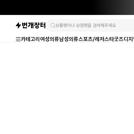
카테고리
여성의류
남성의류
스포츠/레저
스타굿즈
디지