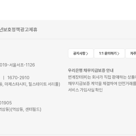
년보호정책
광고제휴
공지사항
1:1 문의하기
자주
2019-서울서초-1126
우리은행 채무지급보증 안내
번개장터㈜는 회사가 직접 판매하는 상품에
41 | 1670-2910
채무지급보증 계약을 체결하여 안전거래를
서초동, 마제스타시티, 힐스테이트 서리풀)
서비스 가입사실 확인
01905
역삼동)(역삼동, 센터필드)