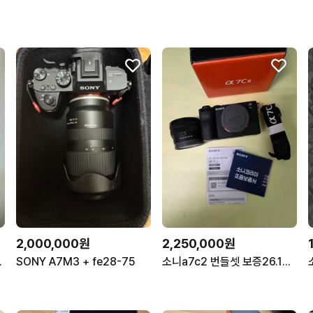
2,000,000원
2,250,000원
2 풀박 s급
SONY A7M3 + fe28-75
소니a7c2 번들셋 보증26.10 블랙 상태좋은풀박스 팔아요