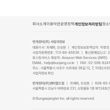
회사소개
이용약관
운영정책
청소
개인정보처리방침
번개장터(주) 사업자정보
대표이사 : 최재화, 강승현 | 개인정보보호책임자 : 박병성
사업자등록번호 : 113-86-45836 | 통신판매업신고 : 
호스팅서비스 제공자 : Amazon Web Services (AWS)
EMAIL : help@bunjang.co.kr | FAX : 02-598-82
주소 : 서울특별시 서초구 서초대로 38길 12, 7, 10층(
사업자정보 확인
번개장터(주)센터필드점
| 최재화, 강승현 | 808-85-
서울특별시 강남구 테헤란로 231, 쇼핑몰동 1층 W124호(
Ⓒ Bungaejangter Inc. all rights reserved.