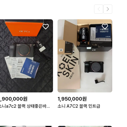
1,900,000원
1,950,000원
소니a7c2 블랙 상태좋은바디팔아요 풀박스구성
소니 A7C2 블랙 민트급