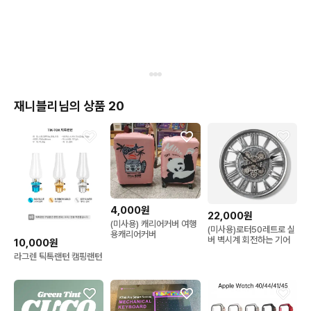
재니블리님의 상품 20
4,000원
22,000원
(미사용) 캐리어커버 여행
(미사용)로터50레트로 실
용캐리어커버
버 벽시계 회전하는 기어
10,000원
라그렌 틱톡랜턴 캠핑랜턴