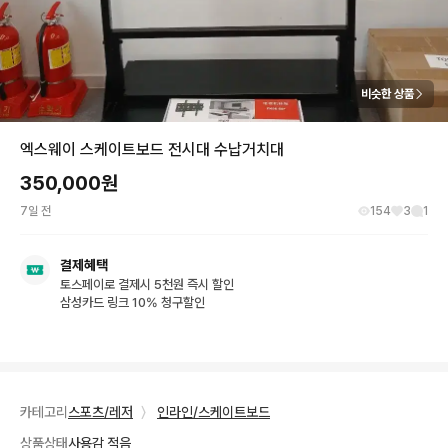
비슷한 상품
엑스웨이 스케이트보드 전시대 수납거치대
350,000
원
7일 전
154
3
1
결제혜택
토스페이로 결제시 5천원 즉시 할인
삼성카드 링크 10% 청구할인
카테고리
스포츠/레저
〉
인라인/스케이트보드
상품상태
사용감 적음