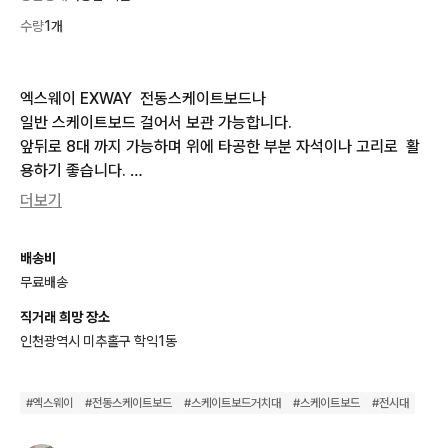
수량
1개
엑스웨이 EXWAY  전동스케이트보드나

일반 스케이트보드 걸어서 보관 가능합니다. 

앞뒤로 8대 까지 가능하며 위에 타공한 부분 자석이나 고리로  활
용하기 좋습니다. 

고리나 수납판은 사진과 같은 구성입니다.

더보기
바퀴 4개가 달려 있어 이동하기가 편리하며 두 바퀴에는 고정 버
클도 있습니다. 

배송비
가로 96cm × 높이 190cm  ×폭 60cm

무료배송
스케이트보드 거는부분 가로 130cm
직거래 희망 장소
인천광역시 미추홀구 학익1동
#
엑스웨이
#
전동스케이트보드
#
스케이트보드거치대
#
스케이트보드
#
전시대