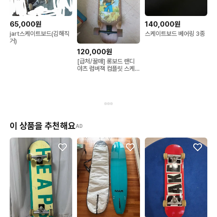
65,000원
140,000원
jart스케이트보드(김해직
스케이트보드 베어링 3종
거)
120,000원
[급처/꿀매] 롱보드 랜디
야츠 럼버잭 컴플릿 스케
이트 보드 팝니다 (입문용
강력 추천)
이 상품을 추천해요
AD