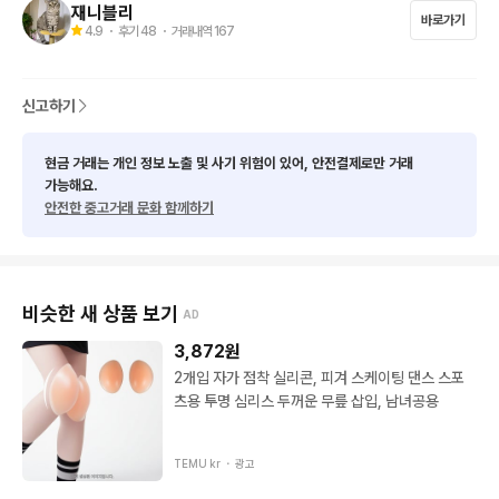
재니블리
바로가기
4.9
・ 후기
48
・ 거래내역
167
신고하기
현금 거래는 개인 정보 노출 및 사기 위험이 있어, 안전결제로만 거래
가능해요.
안전한 중고거래 문화 함께하기
비슷한 새 상품 보기
AD
3,872
원
2개입 자가 점착 실리콘, 피겨 스케이팅 댄스 스포
츠용 투명 심리스 두꺼운 무릎 삽입, 남녀공용
TEMU kr ・
광고