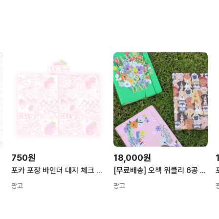
750원
18,000원
포카 포장 바인더 대지 체크 이치고 핑크 키링 속지 멜리데이 제작 classy
[무료배송] 오첵 위클리 6공 만년 다이어리
광고
광고