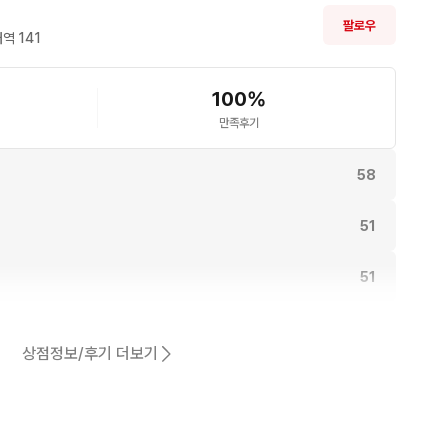
팔로우
역 
141
100
%
만족후기
58
51
51
48
상점정보/후기 더보기
동일해요.
46
어요.
36