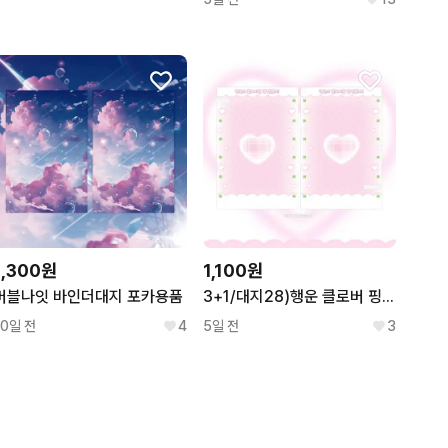
1,100원
1,300원
3+1/대지28)행운 클로버 핑크 바인더대지 B급 파본
버블나잇 바인더대지 포카용품
5일 전
3
10일 전
4