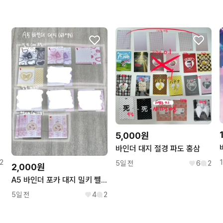
5,000원
바인더 대지 절경 파도 홍삼
2
5일 전
6
2
2,000원
A5 바인더 포카 대지 밀키 쩰이야
5일 전
4
2