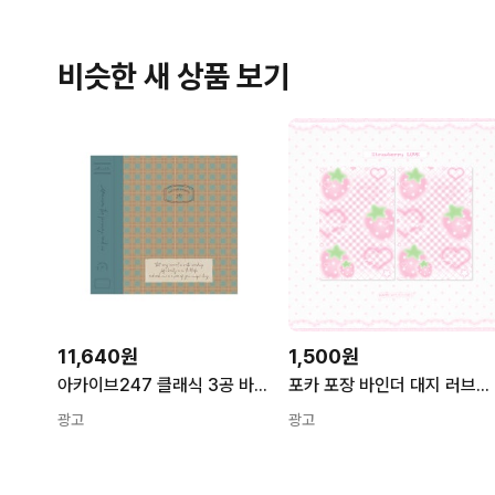
비슷한 새 상품 보기
11,640원
1,500원
아카이브247 클래식 3공 바인더 - 02. Blue check
포카 포장 바인더 대지 러브베리 3종 양면 속지 멜리데이 제작 러블 도안 체크핑크
광고
광고