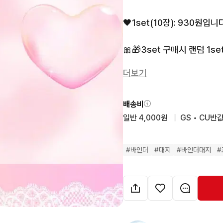
🖤1set(10장): 930원입니다!
🎀🎁3set 구매시 랜덤 1se
더보기
🖤반택 끼택 가능합니다☺️ 

🖤편하게연락주세요🙇🏻‍♀️
배송비
일반 4,000원
  |  
GS • CU반값
#
바인더
#
대지
#
바인더대지
#