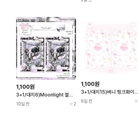
1,100원
1,100원
3+1/대지15)버니 핑크화이트 바인더대지
3+1/대지6)Moonlight 블랙퍼플 바인더대지
8일 전
10일 전
2