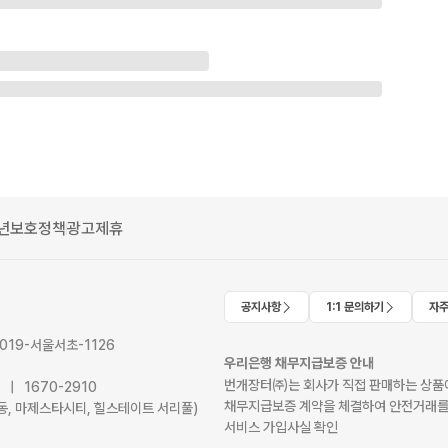
년보호정책
광고제휴
공지사항
1:1 문의하기
자주
2019-서울서초-1126
우리은행 채무지급보증 안내
번개장터㈜는 회사가 직접 판매하는 상품에
41 | 1670-2910
채무지급보증 계약을 체결하여 안전거래를
서초동, 마제스타시티, 힐스테이트 서리풀)
서비스 가입사실 확인