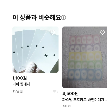
이 상품과 비슷해요
1,100원
미피 뒷대지
15일 전
3
4,500원
파스텔 포토카드 바인더대
2일 전