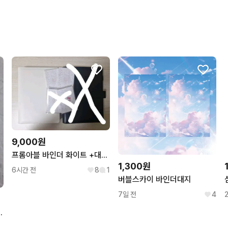
구매확정이 빨라요.
무리한 네고를 하지 않아요
꼭 필요한 문의만 해요.
번개페이를 잘 받아줘요.
9,000원
프롬아블 바인더 화이트 +대지 40장 판매
1,300원
6시간 전
8
1
버블스카이 바인더대지
7일 전
4
지 5색 혼합 100장