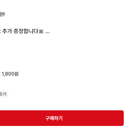
! 

t 추가 증정합니다🎀 

 1,800원
포카
구매하기