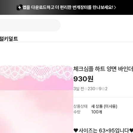
앱을 다운로드하고 더 편리한 번개장터를 만나보세요!
털
키덜트
체크심플 하트 양면 바인더
930
원
3달 전
230
9
2
상품상태
새 상품 (미사용)
수량
100개
🖤사이즈는 63*95입니다🖤 