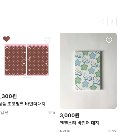
3
.
3
2
1
1,300원
심플 초코핑크 바인더대지
2일 전
5
3,000원
엔젤스타 바인더 대지
5일 전
13