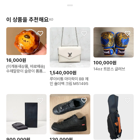
이 상품을 추천해요
AD
16,000원
100,000원
(미개봉새상품, 바로배송)
14oz 트윈스 글러브
수제말랑이 슬랑이 폼폼푸
1,540,000원
린 에그타르트
루이비통 마이락미 BB 체
인 숄더백 크림 M51495
900,000원
130,000원