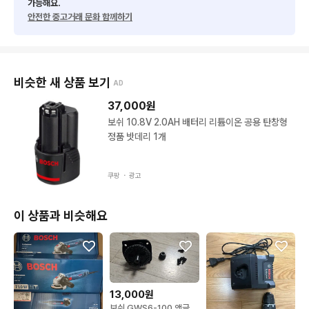
가능해요.
안전한 중고거래 문화 함께하기
비슷한 새 상품 보기
AD
37,000
원
보쉬 10.8V 2.0AH 배터리 리튬이온 공용 탄창형
정품 밧데리 1개
쿠팡 ・
광고
이 상품과 비슷해요
13,000원
보쉬 GWS6-100 앵글