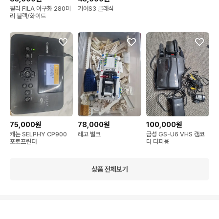
휠라 FILA 야구화 280미
기어S3 클래식
리 블랙/화이트
75,000원
78,000원
100,000원
캐논 SELPHY CP900
레고 벌크
금성 GS-U6 VHS 캠코
포토프린터
더 디피용
상품 전체보기