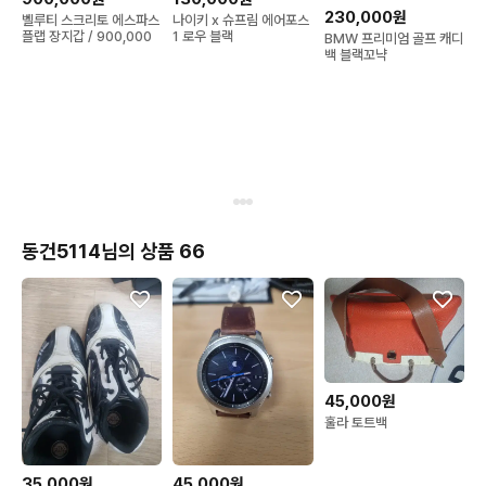
230,000원
벨루티 스크리토 에스파스
나이키 x 슈프림 에어포스
플랩 장지갑 / 900,000
1 로우 블랙
BMW 프리미엄 골프 캐디
백 블랙꼬냑
동건5114님의 상품 66
45,000원
훌라 토트백
35,000원
45,000원