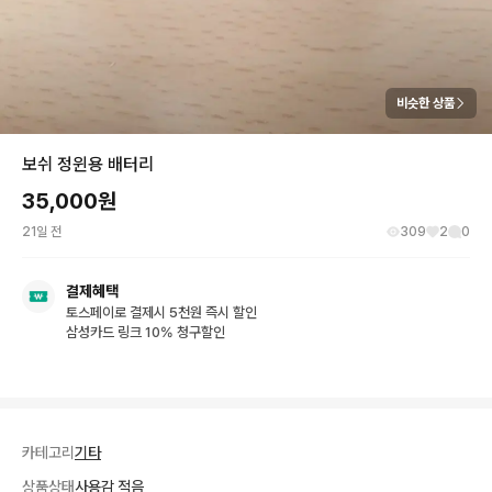
비슷한 상품
보쉬 정윈용 배터리
35,000
원
21일 전
309
2
0
결제혜택
토스페이로 결제시 5천원 즉시 할인
삼성카드 링크 10% 청구할인
카테고리
기타
상품상태
사용감 적음