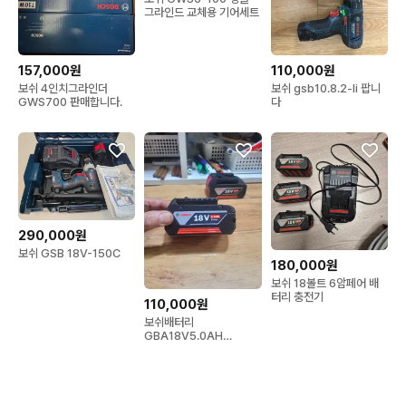
그라인드 교체용 기어세트
157,000원
110,000원
보쉬 4인치그라인더
보쉬 gsb10.8.2-li 팝니
GWS700 판매합니다.
다
290,000원
보쉬 GSB 18V-150C
180,000원
보쉬 18볼트 6암페어 배
터리 충전기
110,000원
보쉬배터리
GBA18V5.0AH
18V5.0AH S급2개일괄
최고의배터리