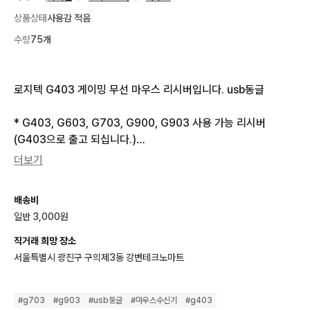
상품상태
사용감 적음
수량
75개
로지텍 G403 게이밍 무선 마우스 리시버입니다. usb동글

* G403, G603, G703, G900, G903 사용 가능 리시버

(G403으로 출고 되십니다.)

더보기
이미지 실사이며

중고 A급 상태의 리시버입니다.
배송비
일반 3,000원
직거래 희망 장소
서울특별시 광진구 구의제3동 강변테크노마트
#
g703
#
g903
#
usb둥글
#
마우스수신기
#
g403