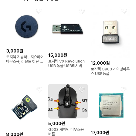
3,000원
15,000원
로지텍 지슈라1, 지슈라2
로지텍 VX Revolution
마우스용, 라운드 하단 커
12,000원
USB 동글 USB리시버
버, 무게추커버
로지텍 G903 게이밍마우
스 USB동글
5,000원
G903 게이밍 마우스용
17,000원
8,000원
버튼