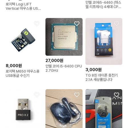
인텔 코어i5-4460 (하스
로지텍 Logi LIFT
웰 리프레시) 4세대 CPU
Vertical 마우스용 USB
입니다
동글 수신기
27,000원
8,000원
인텔 코어 i5-6400 CPU
3,000원
2.7GHz
로지텍 M650 마우스용
TG 8핀 아이폰 충전기
USB동글 수신기
2.1A 새상품입니다