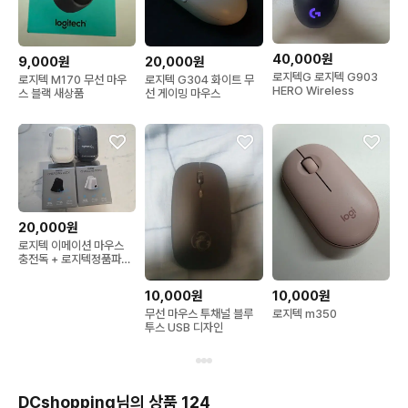
40,000원
9,000원
20,000원
로지텍G 로지텍 G903
로지텍 M170 무선 마우
로지텍 G304 화이트 무
HERO Wireless
스 블랙 새상품
선 게이밍 마우스
20,000원
로지텍 이메이션 마우스
충전독 + 로지텍정품파우
치
10,000원
10,000원
무선 마우스 투채널 블루
로지텍 m350
투스 USB 디자인
DCshopping님의 상품 124