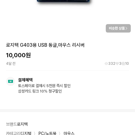
비슷한 상품
로지텍 G403용 USB 동글,마우스 리시버
10,000
원
4달 전
332
3
10
결제혜택
토스페이로 결제시 5천원 즉시 할인
삼성카드 링크 10% 청구할인
브랜드
로지텍
카테고리
디지털
〉
PC/노트북
〉
마우스