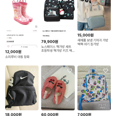
15,000원
새제품 보냉 기저귀 가방
79,900원
백팩 아기 짐가방
노스페이스 책가방 세트
초등학생 책가방 키즈 백
12,000원
팩 남아 여아 책가방
소피루비 아동 장화
18,000원
60,000원
7,000원