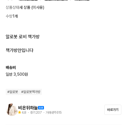
상품상태
새 상품 (미사용)
수량
1개
알로봇 로비 책가방

책가방만입니다
배송비
일반 3,500원
#
알로봇
#
알로봇책가방
비온뒤하늘
바로가기
4.8
・ 후기
207
・ 거래내역
615