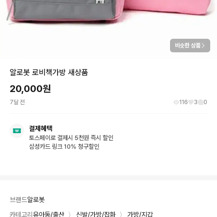
비슷한 상품
알로봇 로비책가방 새상품
20,000
원
7달 전
116
3
0
결제혜택
토스페이로 결제시 5천원 즉시 할인
삼성카드 링크 10% 청구할인
브랜드
알로봇
카테고리
유아동/출산
〉
신발/가방/잡화
〉
가방/지갑