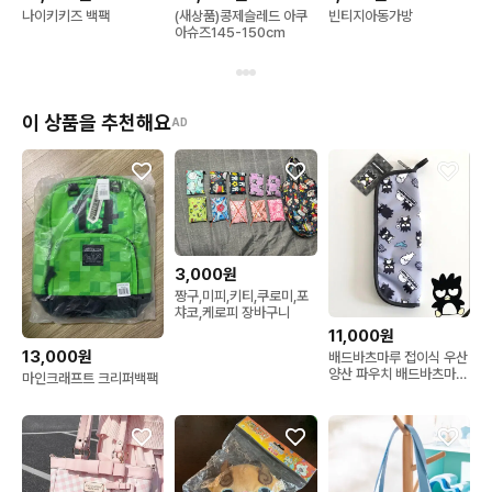
나이키키즈 백팩
(새상품)콩제슬레드 아쿠
빈티지아동가방
아슈즈145-150cm
이 상품을 추천해요
AD
3,000원
짱구,미피,키티,쿠로미,포
챠코,케로피 장바구니
11,000원
13,000원
배드바츠마루 접이식 우산
양산 파우치 배드바츠마루
마인크래프트 크리퍼백팩
파우치 일본정품