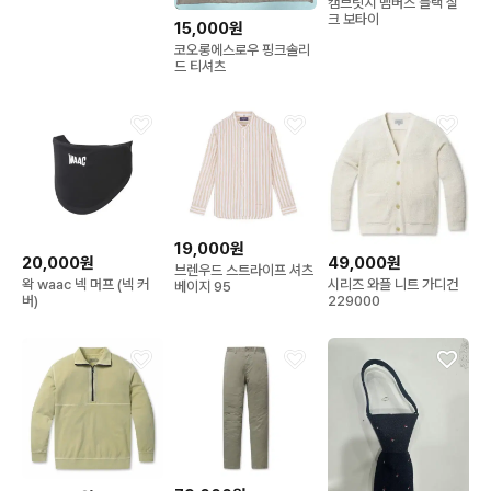
캠브릿지 멤버스 블랙 실
크 보타이
15,000원
코오롱에스로우 핑크솔리
드 티셔츠
19,000원
20,000원
49,000원
브렌우드 스트라이프 셔츠
왁 waac 넥 머프 (넥 커
시리즈 와플 니트 가디건
베이지 95
버)
229000