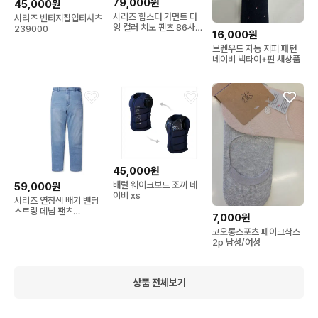
79,000원
45,000원
시리즈 힙스터 가먼트 다
시리즈 빈티지집업티셔츠
잉 컬러 치노 팬츠 86사이
239000
16,000원
즈
브렌우드 자동 지퍼 패턴
네이비 넥타이+핀 새상품
45,000원
배럴 웨이크보드 조끼 네
59,000원
이비 xs
시리즈 연청색 배기 밴딩
스트링 데님 팬츠
7,000원
259000
코오롱스포츠 페이크삭스
2p 남성/여성
상품 전체보기