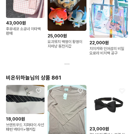
43,000원
후유네코 소공녀 이타백
판매
25,000원
요괴워치 백멍이 황멍이
22,000원
지바냥 동전지갑
치이카와 인어섬의 비밀
오로라 비치백 공구
비온뒤하늘님의 상품 861
18,000원
브렌트우드 지퍼타이 사선
23,000원
패턴 넥타이+행커칩