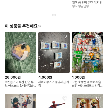
흰색 곰 인형 빨간 리본 인
형 대형곰인형
이 상품을 추천해요
AD
26,000원
4,000원
1,000원
포켓몬스터 부산 팝업 튜
사이키쿠스오 증명사진 키
고전 호빵맨 케로로 주술
브 마스코트 컬렉션 캡슐
링
회전 마인크래프트 리락쿠
토이 피카츄 팝니다
마 코리락쿠마 카토짱 프
로그스타일 피규어 키링
미피 미니피규어 판매