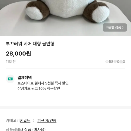
비슷한 상품
부끄러워 베어 대형 곰인형
28,000
원
11일 전
58
0
0
결제혜택
토스페이로 결제시 5천원 즉시 할인
삼성카드 링크 10% 청구할인
카테고리
키덜트
〉
피규어/인형
상품상태
새 상품 (미사용)