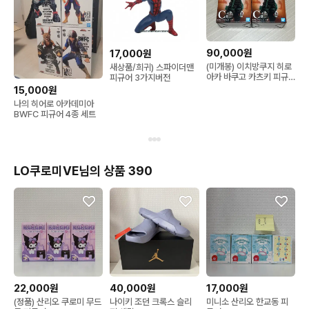
90,000원
17,000원
(미개봉) 이치방쿠지 히로
새상품/희귀) 스파이더맨
아카 바쿠고 카츠키 피규
피규어 3가지버전
어 C상
15,000원
나의 히어로 아카데미아
BWFC 피규어 4종 세트
LO쿠로미VE님의 상품 390
22,000원
40,000원
17,000원
(정품) 산리오 쿠로미 무드
나이키 조던 크록스 슬리
미니소 산리오 한교동 피