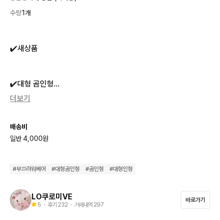
수량
1개
✔️새상품

✔️대형 곰인형

더보기
✔️상점 내 모든 상품 배송비 별도입니다😀
배송비
일반 4,000원
#
부끄러워베어
#
대형곰인형
#
곰인형
#
대형인형
LO쿠로미VE
바로가기
5
・ 후기
232
・ 거래내역
297