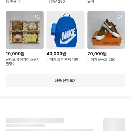
등 피규어
퍼 샌달 280
규어
10,000원
40,000원
70,000원
산리오 베이커리 스퀴시
나이키 블루 백팩 가방
나이키 운동화 250
말랑이
상품 전체보기