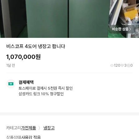
비슷한 상품
비스코프 4도어 냉장고 팝니다
1,070,000
원
1달 전
120
3
0
결제혜택
토스페이로 결제시 5천원 즉시 할인
삼성카드 링크 10% 청구할인
카테고리
가전제품
〉
냉장고
상품상태
사용감 적음