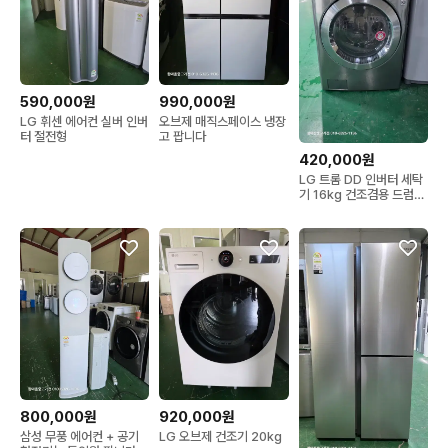
590,000원
990,000원
LG 휘센 에어컨 실버 인버
오브제 매직스페이스 냉장
터 절전형
고 팝니다
420,000원
LG 트롬 DD 인버터 세탁
기 16kg 건조겸용 드럼세
탁기
800,000원
920,000원
삼성 무풍 에어컨 + 공기
LG 오브제 건조기 20kg