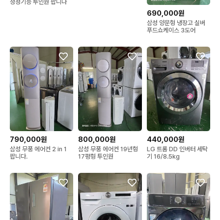
청정기능 투인원 팝니다
690,000원
삼성 양문형 냉장고 실버
푸드쇼케이스 3도어
790,000원
800,000원
440,000원
삼성 무풍 에어컨 2 in 1
삼성 무풍 에어컨 19년형
LG 트롬 DD 인버터 세탁
팝니다.
17평형 투인원
기 16/8.5kg