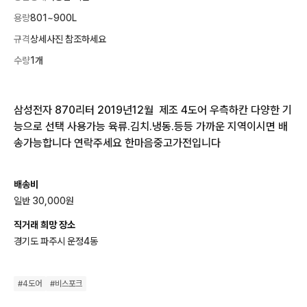
용량
801~900L
규격
상세사진 참조하세요
수량
1개
삼성전자 870리터 2019년12월  제조 4도어 우측하칸 다양한 기
능으로 선택 사용가능 육류.김치.냉동.등등 가까운 지역이시면 배
송가능합니다 연락주세요 한마음중고가전입니다
배송비
일반 30,000원
직거래 희망 장소
경기도 파주시 운정4동
#
4도어
#
비스포크