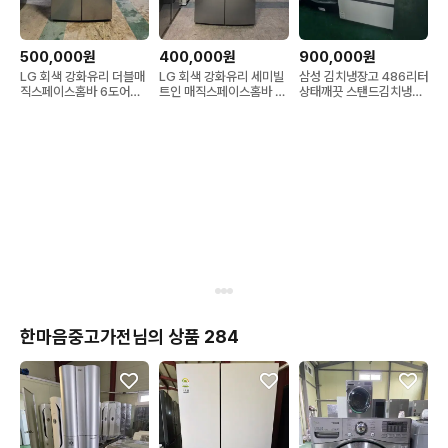
500,000원
400,000원
900,000원
LG 회색 강화유리 더블매
LG 회색 강화유리 세미빌
삼성 김치냉장고 486리터
직스페이스홈바 6도어냉
트인 매직스페이스홈바 4
상태깨끗 스탠드김치냉장
장고870리터
도어냉장고671리터
고 비스포크
한마음중고가전님의 상품 284