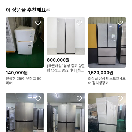
이 상품을 추천해요
AD
800,000원
[빠른배송[ 삼성 중고 양문
형 냉장고 852리터 [품번
140,000원
1,520,000원
07]
원룸형 2도어 냉장고 90
최상급 삼성 비스포크 4도
리터
어 김치냉장고
RQ48A94W1AP