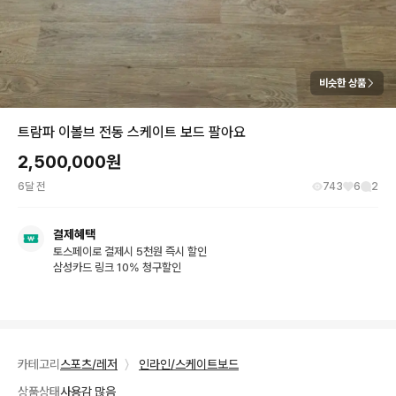
비슷한 상품
트람파 이볼브 전동 스케이트 보드 팔아요
2,500,000
원
6달 전
743
6
2
결제혜택
토스페이로 결제시 5천원 즉시 할인
삼성카드 링크 10% 청구할인
카테고리
스포츠/레저
〉
인라인/스케이트보드
상품상태
사용감 많음