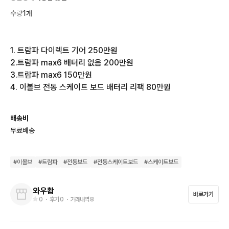
수량
1개
1. 트람파 다이렉트 기어 250만원

2.트람파 max6 배터리 없음 200만원

3.트람파 max6 150만원

4. 이볼브 전동 스케이트 보드 배터리 리팩 80만원
배송비
무료배송
#
이볼브
#
트람파
#
전동보드
#
전동스케이트보드
#
스케이트보드
와우촵
바로가기
0
・ 후기
0
・ 거래내역
8