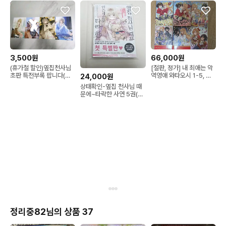
3,500원
66,000원
(휴가철 할인)옆집천사님
[절판, 정가] 내 최애는 악
초판 특전부록 팝니다(추
역영애 와타오시 1-5, 외
24,000원
가)
전 평민 주제에 건방지군
상태확인-옆집 천사님 때
요 1 일괄
문에~타락한 사연 5권(코
믹스초판,특별판,미개봉)
정리중82님의 상품 37