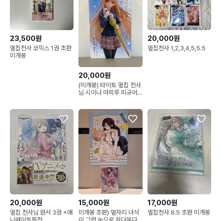
23,500원
20,000원
옆집천사 코믹스 1권 초판
옆집천사 1,2,3,4,5,5.5
미개봉
20,000원
(미개봉) 타이토 옆집 천사
님 시이나 마히루 피규어
교복 ver.
20,000원
15,000원
17,000원
옆집 천사님 원서 3권 +애
미개봉 초판) 옆자리 녀석
옆집천사 8.5 초판 미개봉
니메이트특전
이 그런 눈으로 쳐다본다