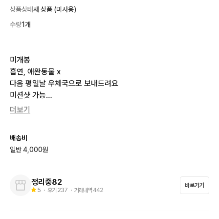
상품상태
새 상품 (미사용)
수량
1개
미개봉

흡연, 애완동물 x

다음 평일날 우체국으로 보내드려요

미션샷 가능

더보기
알라딘에서 비닐 훼손된채로 받은 

8.5권 특별판 미개봉도 있긴 있습니다
배송비
일반 4,000원
정리중82
바로가기
5
・ 후기
237
・ 거래내역
442