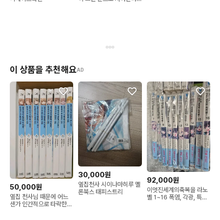
3권 +포스터
이 상품을 추천해요
AD
30,000원
92,000원
옆집천사 시이나마히루 멜
50,000원
이멋진세계의축복을 라노
론북스 태피스트리
옆집 천사님 때문에 어느
벨 1~16 폭염, 각광, 특별
샌가 인간적으로 타락한
판 코노스바 이멋세
사연 1-7권