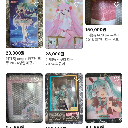
150,000원
미개봉) 유키미쿠 두루미
2018 하츠네 미쿠 넨도로
이드 850
20,000원
28,000원
미개봉) amp+ 하츠네 미
미개봉) 사쿠라 미쿠
쿠 2024생일 피규어
2024 피규어
95,000원
90,000원