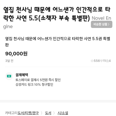
비슷한 상품
옆집 천사님 때문에 어느샌가 인간적으로 타락한 사연 5.5권 특별
판
90,000
원
3달 전
556
11
4
결제혜택
토스페이로 결제시 5천원 즉시 할인
삼성카드 링크 10% 청구할인
카테고리
도서/티켓/문구
〉
도서
〉
시/소설