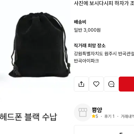
사진에 보시다시피 하자가 조
배송비
일반 3,000원
직거래 희망 장소
강원특별자치도 원주시 반곡관설
반곡아이파크
쁑양
5
・
후기 
1
・
거래내역