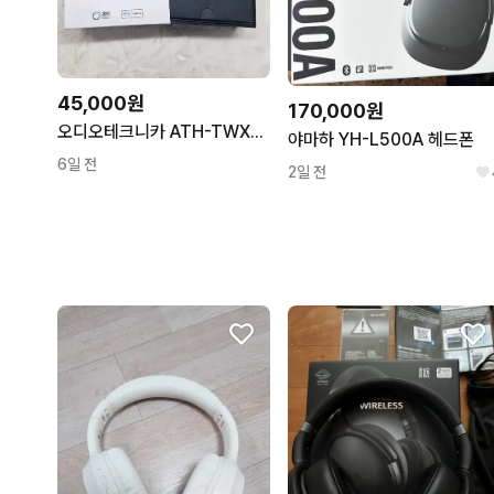
45,000원
170,000원
오디오테크니카 ATH-TWX9 무선 이어폰
야마하 YH-L500A 헤드폰
6일 전
2일 전