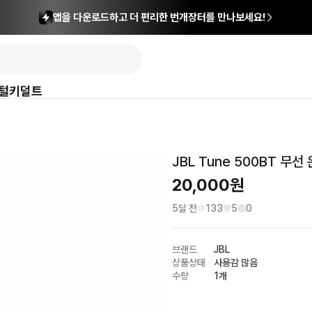
앱을 다운로드하고 더 편리한 번개장터를 만나보세요!
털
키덜트
JBL Tune 500BT 무
20,000
원
5달 전
133
5
0
브랜드
JBL
상품상태
사용감 많음
수량
1개