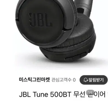
1
/
6