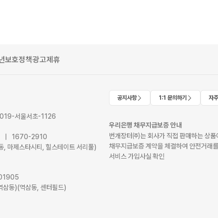
년보호정책
광고제휴
공지사항
1:1 문의하기
자주
2019-서울서초-1126
우리은행 채무지급보증 안내
번개장터㈜는 회사가 직접 판매하는 상품에
41 | 1670-2910
채무지급보증 계약을 체결하여 안전거래를
서초동, 마제스타시티, 힐스테이트 서리풀)
서비스 가입사실 확인
01905
역삼동)(역삼동, 센터필드)