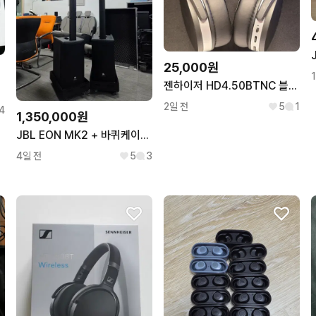
25,000원
젠하이저 HD4.50BTNC 블루투스 헤드폰 팝니다 (이어패드교체)
2일 전
5
1
4
1,350,000원
JBL EON MK2 + 바퀴케이스 팝니다 (개당금액)
4일 전
5
3