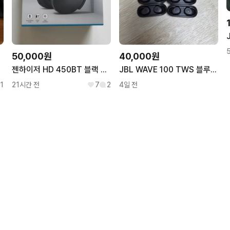
50,000원
40,000원
t
젠하이저 HD 450BT 블랙 무선 노이즈캔슬링 헤드폰
JBL WAVE 100 TWS 블루투스 무선 이어폰 왼쪽, 본체, 풀셋
1
21시간 전
7
2
4일 전