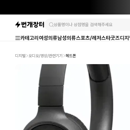
카테고리
여성의류
남성의류
스포츠/레저
스타굿즈
디지
디지털
오디오/영상/관련기기
헤드폰