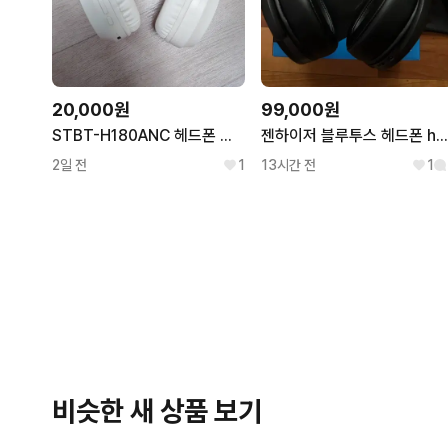
20,000원
99,000원
STBT-H180ANC 헤드폰 노이즈캔슬링 블루투스 무선 헤드셋 ANC 액티브
젠하이저 블루투스 헤드폰 hd 4.40b
2일 전
1
13시간 전
1
비슷한 새 상품 보기