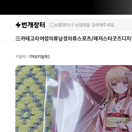
카테고리
여성의류
남성의류
스포츠/레저
스타굿즈
디지
키덜트
기타(키덜트)