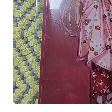
1
/
3