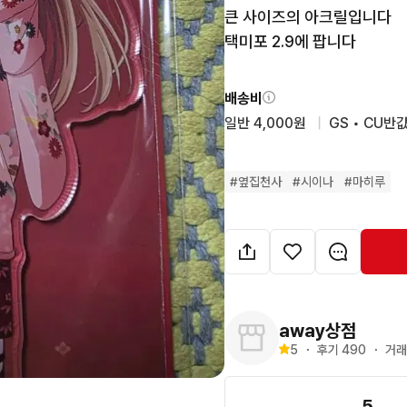
큰 사이즈의 아크릴입니다 

택미포 2.9에 팝니다
배송비
일반 4,000원
  |  
GS • CU반값
#
옆집천사
#
시이나
#
마히루
away상점
5
・
후기 
490
・
거래
5