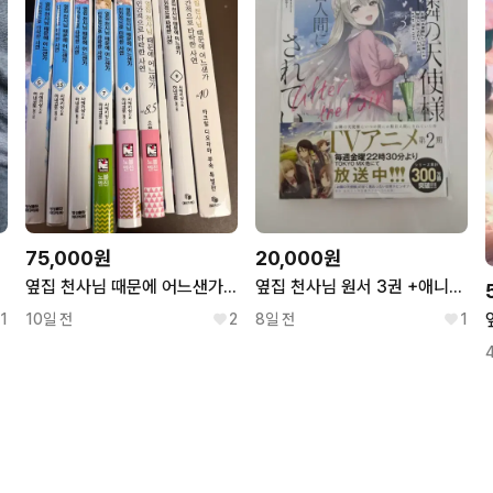
75,000원
20,000원
옆집 천사님 때문에 어느샌가 인간적으로 타락한 사연 5-10권
옆집 천사님 원서 3권 +애니메이트특전
1
10일 전
2
8일 전
1