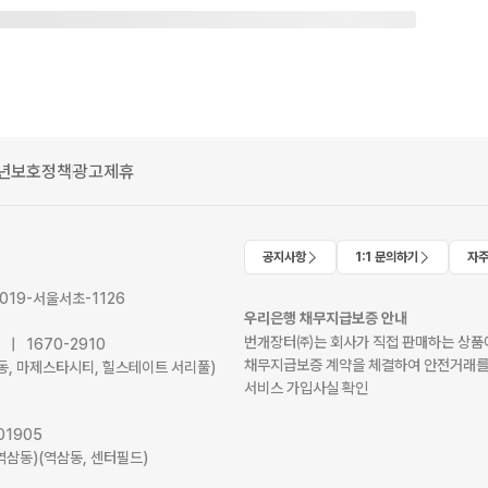
년보호정책
광고제휴
공지사항
1:1 문의하기
자주
2019-서울서초-1126
우리은행 채무지급보증 안내
번개장터㈜는 회사가 직접 판매하는 상품에
41 | 1670-2910
채무지급보증 계약을 체결하여 안전거래를
서초동, 마제스타시티, 힐스테이트 서리풀)
서비스 가입사실 확인
01905
역삼동)(역삼동, 센터필드)