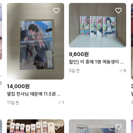
꼭 필요한 문의만 해요.
9,800원
할인) 이 중에 1명 여동생이 있다! 1~5 일괄 라노벨
5일 전
6
히루 피규어 반프레스토
8
14,000원
옆집 천사님 때문에 11.5권 한정판
11일 전
1