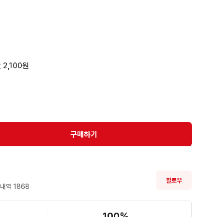
 2,100원
구매하기
팔로우
내역 
1868
100
%