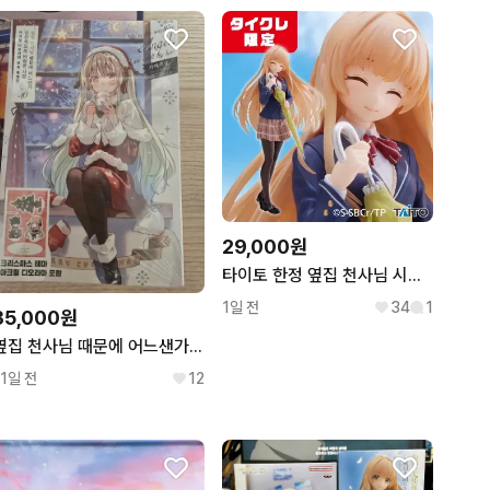
2
29,000원
타이토 한정 옆집 천사님 시이나 마히루 피규어 교복 ver. 재판
1일 전
34
1
35,000원
옆집 천사님 때문에 어느샌가 인간적으로 타락한 사연 10권 특별판 미개봉
11일 전
12