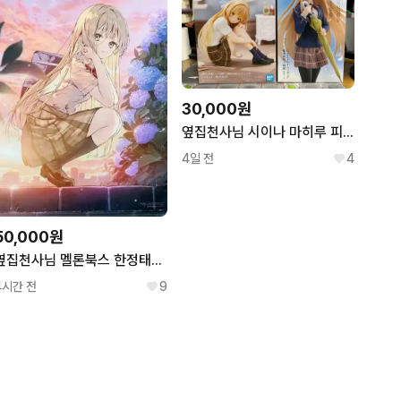
30,000원
옆집천사님 시이나 마히루 피규어 일괄
4일 전
4
50,000원
옆집천사님 멜론북스 한정태피 일괄판매
4시간 전
9