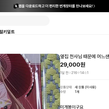
앱을 다운로드하고 더 편리한 번개장터를 만나보세요!
털
키덜트
옆집 천사님 때문에 어느샌
29,000
원
1달 전
216
14
1
상품상태
새 상품 (미사용)
수량
1개
미개봉이구요
