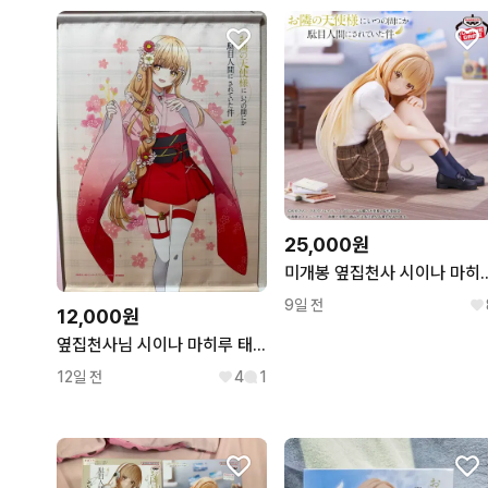
25,000원
미개봉 옆집천사 시이나 마
9일 전
12,000원
옆집천사님 시이나 마히루 태피스트리
12일 전
4
1