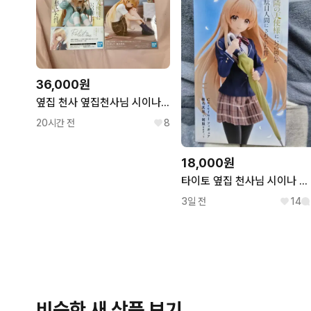
36,000원
옆집 천사 옆집천사님 시이나 마히루 피규어 일괄
20시간 전
8
18,000원
타이토 옆집 천사님 시이나 마히루 교복 우산 피규어
3일 전
14
비슷한 새 상품 보기