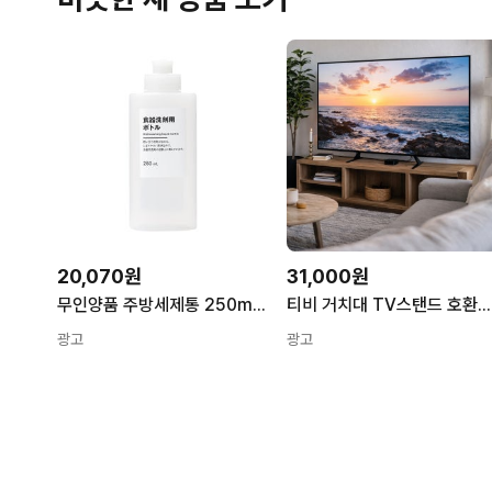
20,070원
31,000원
무인양품 주방세제통 250mL MAI30A2A
티비 거치대 TV스탠드 호환용 MAI-430U UN46ES6800F UN55ES6800F 43UQ931C0NA OLED55B8GNA
광고
광고