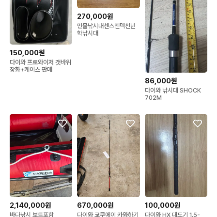
270,000원
민물낚시대센스엔텍천년
학낚시대
150,000원
다이와 프로와이저 갯바위
장화+케이스 판매
86,000원
다이와 낚시대 SHOCK
702M
2,140,000원
670,000원
100,000원
바다낚시 보트포함
다이와 쿄쿠에이 카와하기
다이와 HX 대도기 1.5-