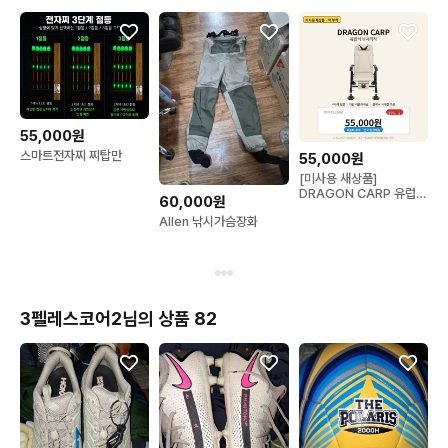
55,000원
스마트전자찌 찌탑만
55,000원
[미사용 새상품]
DRAGON CARP 유럽식
60,000원
낚시 및 캠핑의자/ 4다리
Allen 낚시가슴장화
조절+리클라이닝+방석2
종
3펠레스코어2님의 상품 82