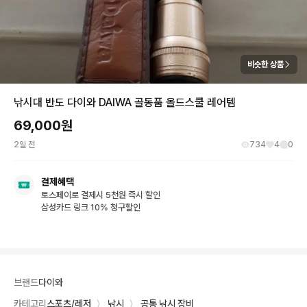
비슷한 상품
낚시대 반도 다이와 DAIWA 골동품 올드스쿨 레어템
69,000
원
2일 전
734
4
0
결제혜택
토스페이로 결제시 5천원 즉시 할인
삼성카드 링크 10% 청구할인
브랜드
다이와
카테고리
스포츠/레저
〉
낚시
〉
공통 낚시 장비