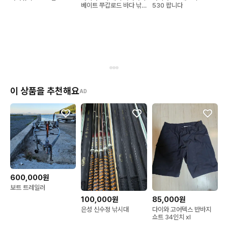
베이트 쭈갑로드 바다 낚
530 팝니다
시대 낚시
이 상품을 추천해요
AD
600,000원
보트 트레일러
100,000원
85,000원
은성 신수정 낚시대
다이와 고어텍스 반바지
쇼트 34인치 xl