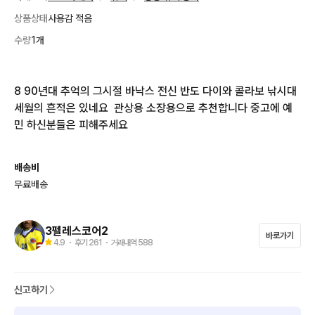
상품상태
사용감 적음
수량
1개
8 90년대 추억의 그시절 바낙스 전신 반도 다이와 콜라보 낚시대  
세월의 흔적은 있네요  관상용 소장용으로 추천합니다 중고에 예
민 하신분들은 피해주세요
배송비
무료배송
3펠레스코어2
바로가기
4.9
・ 후기
261
・ 거래내역
588
신고하기