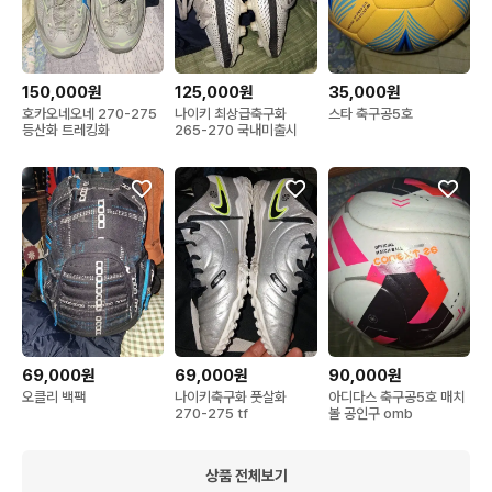
150,000원
125,000원
35,000원
호카오네오네 270-275
나이키 최상급축구화
스타 축구공5호
등산화 트레킹화
265-270 국내미출시
69,000원
69,000원
90,000원
오클리 백팩
나이키축구화 풋살화
아디다스 축구공5호 매치
270-275 tf
볼 공인구 omb
상품 전체보기