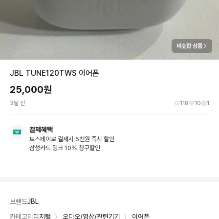
비슷한 상품
JBL TUNE120TWS 이어폰
25,000
원
3달 전
118
10
1
결제혜택
토스페이로 결제시 5천원 즉시 할인
삼성카드 링크 10% 청구할인
브랜드
JBL
카테고리
디지털
〉
오디오/영상/관련기기
〉
이어폰