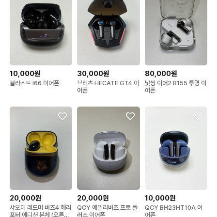
10,000원
30,000원
80,000원
블라스트 I66 이어폰
브리츠 HECATE GT4 이
낫씽 이어2 B155 투명 이
어폰
어폰
20,000원
20,000원
10,000원
샤오미 레드미 버즈4 해리
QCY 에일리버즈 프로 플
QCY BH23HT10A 이
포터 에디션 본체 (오른쪽
러스 이어폰
어폰