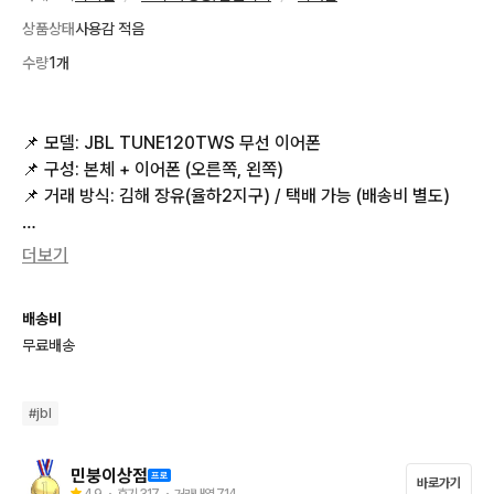
상품상태
사용감 적음
수량
1개
📌 모델: JBL TUNE120TWS 무선 이어폰

📌 구성: 본체 + 이어폰 (오른쪽, 왼쪽)

📌 거래 방식: 김해 장유(율하2지구) / 택배 가능 (배송비 별도) 

🔎 이어폰은 중고 상품이지만 내/외부 깔끔하게 닦아놓아서 생활
더보기
기스를 제외하고 전체적으로 깔끔한편입니다.

배송비
🔎 충전은 5핀 가능합니다.

무료배송
💬 궁금한 점 있으시면 언제든지 문의주세요 💬
#
jbl
민붕이상점
바로가기
4.9
・ 후기
317
・ 거래내역
714