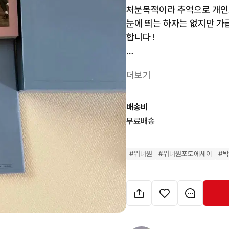
처분목적이라 추억으로 개인소
눈에 띄는 하자는 없지만 가
합니다 !

쿨거우대 ⭕️

더보기
구매 후 환불불가 ❌

신중한 구매 부탁드립니다 🙇🏻‍
배송비
무료배송
#
워너원
#
워너원포토에세이
#