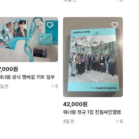
7,000원
워너원 공식 멤버쉽 키트 일부
1일 전
5
42,000원
워너원 정규 1집 친필싸인앨범
4일 전
6