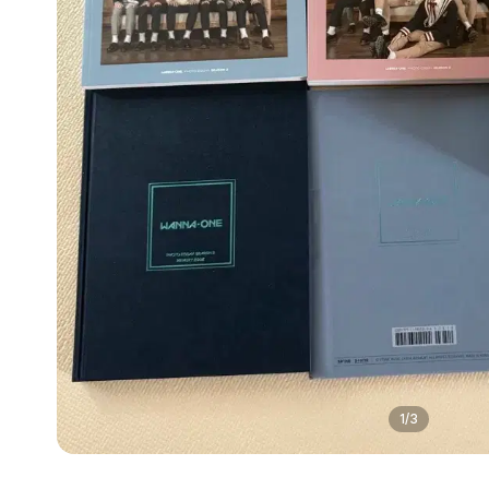
1
/
3