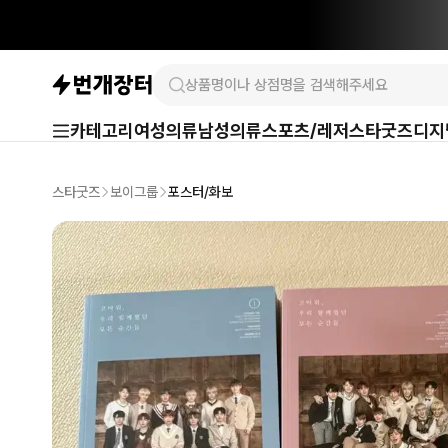
카테고리
여성의류
남성의류
스포츠/레저
스타굿즈
디지
스타굿즈
보이그룹
포스터/화보