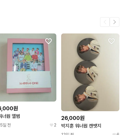
3
.
3
3
1
6,000원
워너원 앨범
26,000원
15일 전
2
박지훈 워너원 캔뱃지
12일 전
6