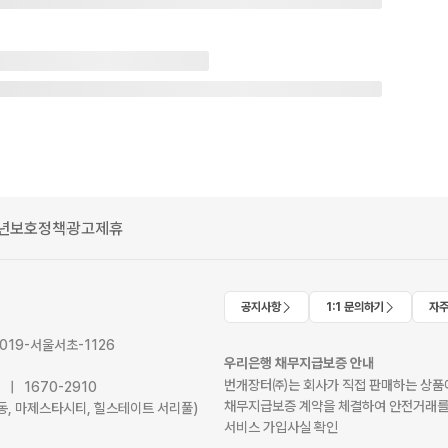
년보호정책
광고제휴
공지사항
1:1 문의하기
자주
2019-서울서초-1126
우리은행 채무지급보증 안내
번개장터㈜는 회사가 직접 판매하는 상품에
41 | 1670-2910
채무지급보증 계약을 체결하여 안전거래를
서초동, 마제스타시티, 힐스테이트 서리풀)
서비스 가입사실 확인