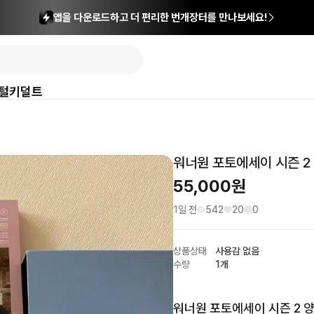
앱을 다운로드하고 더 편리한 번개장터를 만나보세요!
털
키덜트
워너원 포토에세이 시즌 2
55,000
원
1일 전
542
20
0
상품상태
사용감 없음
수량
1개
워너원 포토에세이 시즌 2 