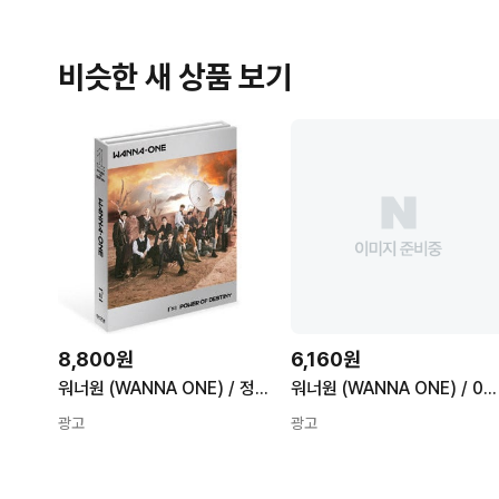
비슷한 새 상품 보기
8,800원
6,160원
워너원 (WANNA ONE) / 정규 1집 1¹¹=1 (POWER OF DESTINY) (Adventure 버전/미개봉)
워너원 (WANNA ONE) / 0+1=1 (I PROMISE YOU) (Night 버전/미개봉)
광고
광고