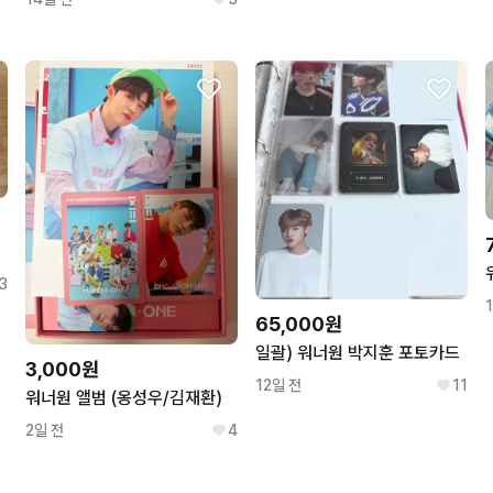
3
65,000원
일괄) 워너원 박지훈 포토카드
3,000원
12일 전
11
워너원 앨범 (옹성우/김재환)
2일 전
4