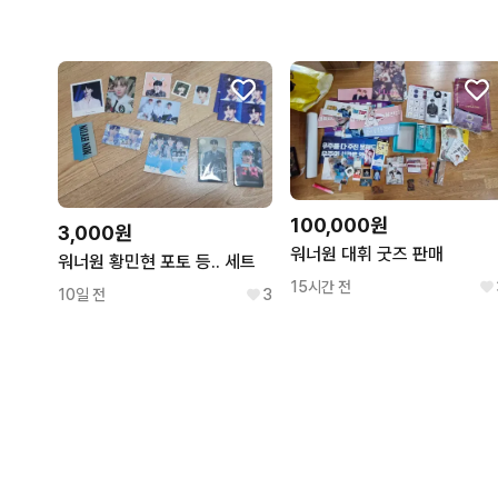
100,000원
3,000원
워너원 대휘 굿즈 판매
워너원 황민현 포토 등.. 세트
15시간 전
10일 전
3