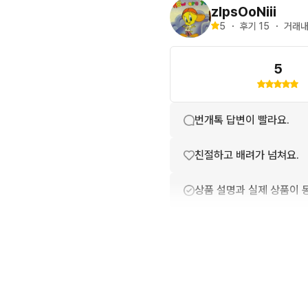
zIpsOoNiii
5
・
후기 
15
・
거래내
5
번개톡 답변이 빨라요.
친절하고 배려가 넘쳐요.
상품 설명과 실제 상품이 
배송이 빨라요.
포장이 깔끔해요.
상품 정보가 자세히 적혀있