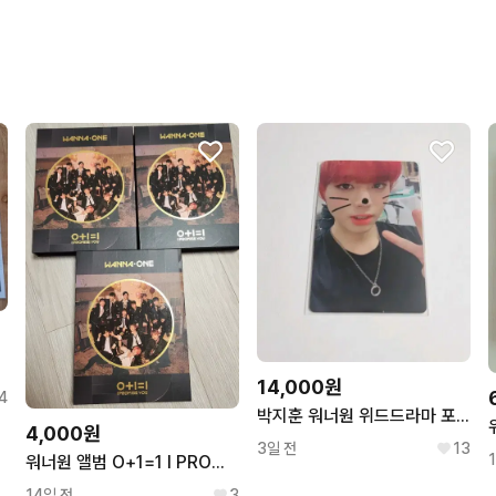
구매확정이 빨라요.
무리한 네고를 하지 않아요
꼭 필요한 문의만 해요.
번개페이를 잘 받아줘요.
14,000원
4
박지훈 워너원 위드드라마 포토카드
4,000원
3일 전
13
워너원 앨범 O+1=1 I PROMISE YOU(Night)
14일 전
3