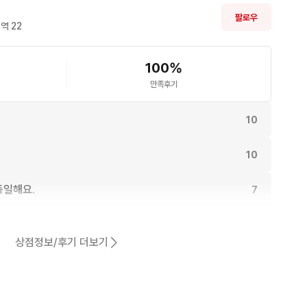
팔로우
역 
22
100
%
만족후기
10
10
동일해요.
7
7
상점정보/후기 더보기
7
어요.
4