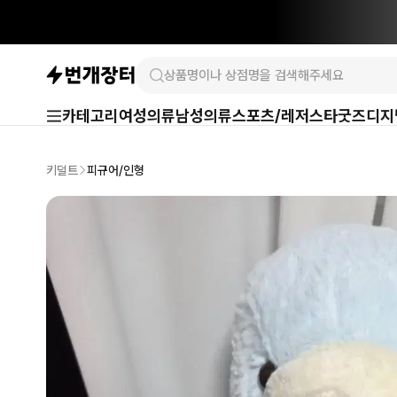
카테고리
여성의류
남성의류
스포츠/레저
스타굿즈
디지
키덜트
피규어/인형