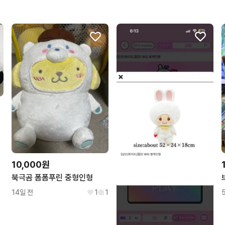
10,000원
북극곰 폼폼푸린 중형인형
14일 전
1
1