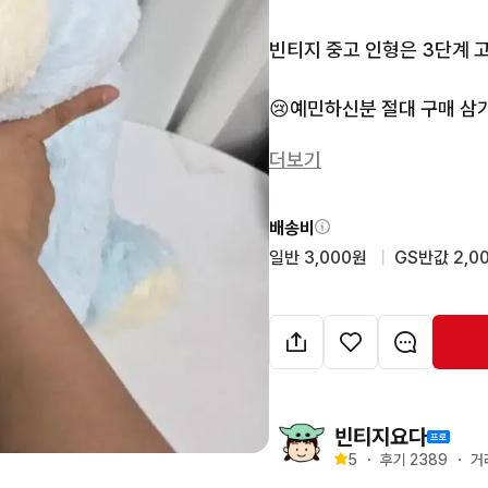
빈티지 중고 인형은 3단계 고
😢예민하신분 절대 구매 삼
더보기
💗일반택배 3000원💗

💗gs25 반값택배 2000원💗
배송비
*예약중은 판매완료입니다*
일반 3,000원
  |  
GS반값 2,0
빈티지요다
5
・
후기 
2389
・
거