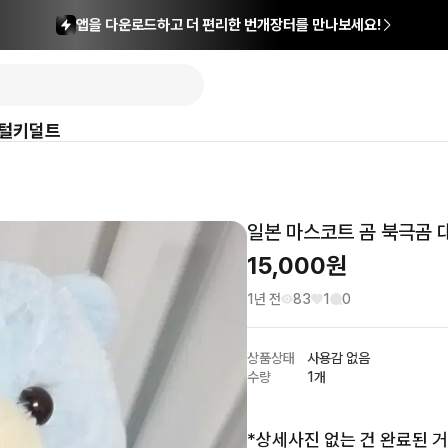
앱을 다운로드하고 더 편리한 번개장터를 만나보세요!
털
키덜트
일본 마스코트 곰 북극곰 
15,000
원
1년 전
83
1
0
상품상태
사용감 없음
수량
1개
*상세사진 없는 건 완료된 거