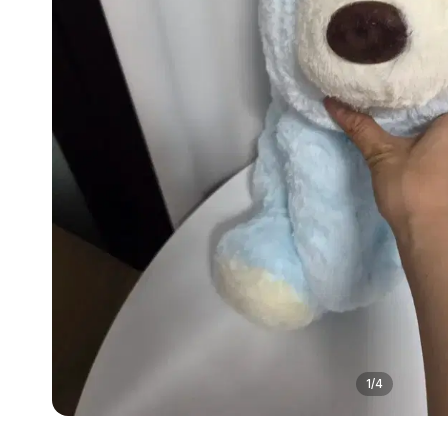
1
/
4