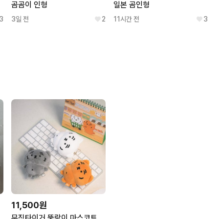
곰곰이 인형
일본 곰인형
3
3일 전
2
11시간 전
3
11,500원
 우비 마스코트 인형
무직타이거 뚱랑이 마스코트 인형키링 3종 호랑이 키홀더 가방걸이 열쇠고리