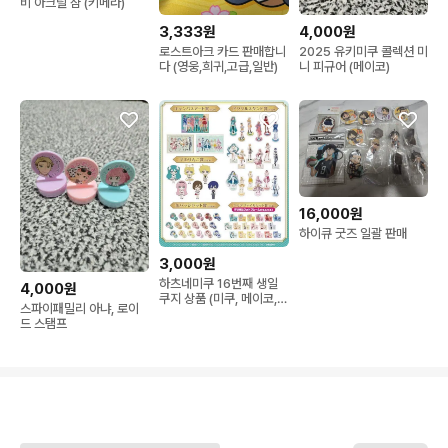
비 아크릴 챰 (키메라)
3,333원
4,000원
로스트아크 카드 판매합니
2025 유키미쿠 콜렉션 미
다 (영웅,희귀,고급,일반)
니 피규어 (메이코)
16,000원
하이큐 굿즈 일괄 판매
3,000원
하츠네미쿠 16번째 생일
4,000원
쿠지 상품 (미쿠, 메이코,
스파이패밀리 아냐, 로이
카이토, 루카)
드 스탬프