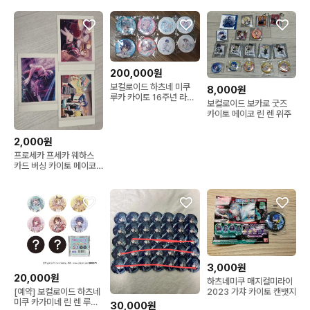
200,000원
보컬로이드 하츠네 미쿠
8,000원
루카 카이토 16주년 라쿠
보컬로이드 보카로 굿즈
텐 쿠지 75mm 캔뱃지
카이토 메이코 린 렌 위주
2,000원
프로세카 프세카 웨하스
카드 버싱 카이토 메이코
린 렌
3,000원
20,000원
하츠네미쿠 매지컬미라이
[예약] 보컬로이드 하츠네
2023 가챠 카이토 캔뱃지
미쿠 카가미네 린 렌 루카
30,000원