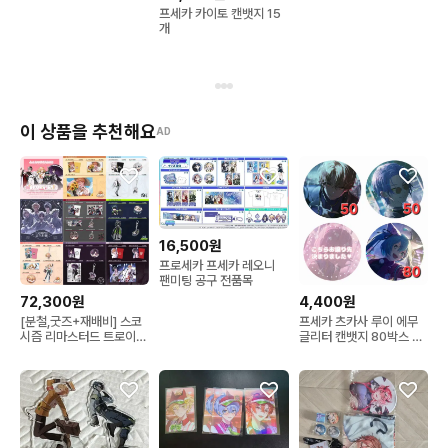
메이코 카이토 캔뱃지 세
프세카 카이토 캔뱃지 15
트
개
이 상품을 추천해요
AD
16,500원
프로세카 프세카 레오니
팬미팅 공구 전품목
72,300원
4,400원
[분철,굿즈+재배비] 스코
프세카 츠카사 루이 에무
시즘 리마스터드 트로이메
글리터 캔뱃지 80박스 공
라이 3주년 굿즈 공구 니
구 가선점 지옥천국
노 코요 오토 이로 로보