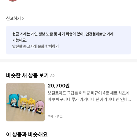
신고하기
현금 거래는 개인 정보 노출 및 사기 위험이 있어, 안전결제로만 거래
가능해요.
안전한 중고거래 문화 함께하기
비슷한 새 상품 보기
AD
20,700
원
보컬로이드 크립톤 어깨쿵 피규어 4종 세트 하츠네
미쿠 메구리네 루카 카가미네 린 카가미네 렌 인테
리어 장식 1개
쿠팡 ・
광고
이 상품과 비슷해요