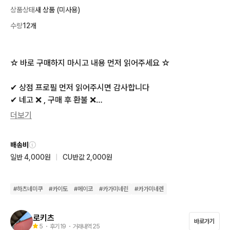
상품상태
새 상품 (미사용)
수량
12개
☆ 바로 구매하지 마시고 내용 먼저 읽어주세요 ☆

✔ 상점 프로필 먼저 읽어주시면 감사합니다

✔ 네고 ❌️ , 구매 후 환불 ❌️

✔ 배송은 주말 제외 2일 이내

더보기
✔ 그 외에 문의는 번톡주세요

✔ 위 사항 필독 후 구매 원하시면 &gt;번톡&lt; 먼저주세요

배송비
일반 4,000원
|
CU반값 2,000원
♡ 사진 총 2장입니다! 뒤에도 3개 있으니 확인해주세요 ♡

♡ 표기 가격은 낱개 가격으로 전체 일괄 시 반택 무료배송 ♡

♡ 대부분 아소토 가챠 상품인거로 기억합니다 ♡

#
하츠네미쿠
#
카이토
#
메이코
#
카가미네린
#
카가미네렌
♡ 사진 표기 상 묶음인 카이토+린은 같이 구매해주셔야 합니다
 ♡
로키츠
바로가기
5
・ 후기
19
・ 거래내역
25