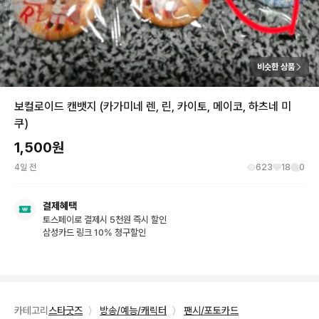
비슷한 상품
보컬로이드 캔뱃지 (카가미네 렌, 린, 카이토, 메이코, 하츠네 미
쿠)
1,500
원
4일 전
623
18
0
결제혜택
토스페이로 결제시 5천원 즉시 할인
삼성카드 링크 10% 청구할인
카테고리
스타굿즈
〉
방송/예능/캐릭터
〉
팬시/포토카드