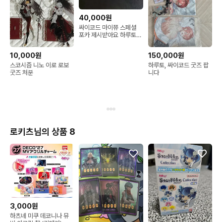
40,000원
싸이코드 마이쮸 스페셜
포카 제시받아요 하루토
연이 루이쨘
10,000원
150,000원
스코시즘 니노 이로 로보
하루토, 싸이코드 굿즈 팝
굿즈 처분
니다
로키츠님의 상품 8
3,000원
하츠네 미쿠 데코니나 뮤