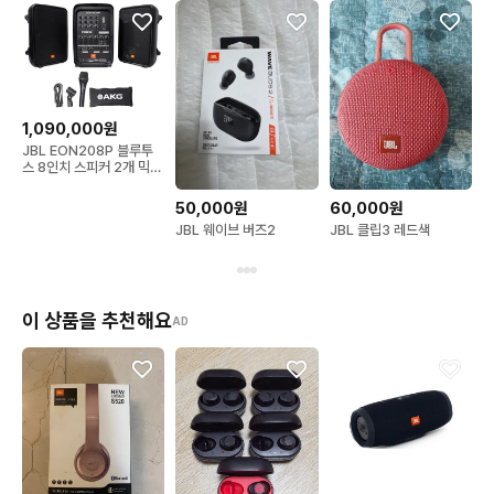
1,090,000원
JBL EON208P 블루투
스 8인치 스피커 2개 믹서
포함 미개봉 새상품 정품
입니다 1세트
50,000원
60,000원
JBL 웨이브 버즈2
JBL 클립3 레드색
이 상품을 추천해요
AD