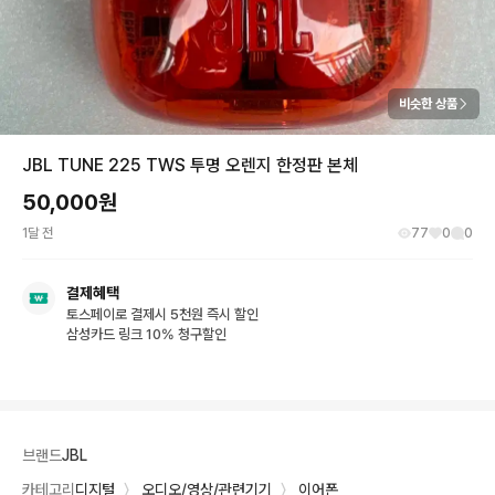
비슷한 상품
JBL TUNE 225 TWS 투명 오렌지 한정판 본체
50,000
원
1달 전
77
0
0
결제혜택
토스페이로 결제시 5천원 즉시 할인
삼성카드 링크 10% 청구할인
브랜드
JBL
카테고리
디지털
〉
오디오/영상/관련기기
〉
이어폰