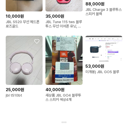
88,000원
JBL Charge 3 블루투스
스피커 블랙
10,000원
35,000원
JBL S520 무선 헤드폰
JBL Tune 115 tws 블루
로즈골드
투스 무선 이어폰 유닛, 본
체, 풀셋
53,000원
미개봉) JBL GO5 블루
25,000원
40,000원
jbl t510bt
새상품 JBL GO4 블루투
스 스피커 색상4개