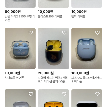
80,000원
10,000원
10,000원
낫씽 이어2 B155 투명 이
블라스트 I66 이어폰
텐막 이어폰
어폰
10,000원
20,000원
180,000원
시나모롤 이어폰
샤오미 레드미 버즈4 해리
보스 QC 울트라 이어버드
포터 에디션 본체 (오른쪽
2 이어폰
x)