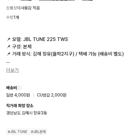
상품상태
사용감 적음
수량
1개
📌 모델: JBL TUNE 225 TWS 

📌 구성: 본체 

📌 거래 방식: 김해 장유(율하2지구) / 택배 가능 (배송비 별도) 

🔎 내/외부 깔끔하게 닦아놓아서 생활기스를 제외하고 전체적으
더보기
로 깔끔한편입니다.

배송비
🔎 충전은 C핀 가능합니다.

일반 4,000원
|
CU반값 2,000원
직거래 희망 장소
💬 궁금한 점 있으시면 언제든지 문의주세요 💬
경상남도 김해시 장유3동
#
JBL TUNE
#
JBL본체