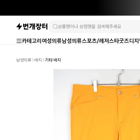
카테고리
여성의류
남성의류
스포츠/레저
스타굿즈
디지
남성의류
바지
기타 바지