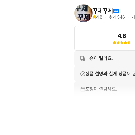
꾸제꾸제
4.8
・
후기 
546
・
거
4.8
배송이 빨라요.
상품 설명과 실제 상품이 
포장이 깔끔해요.
친절하고 배려가 넘쳐요.
번개톡 답변이 빨라요.