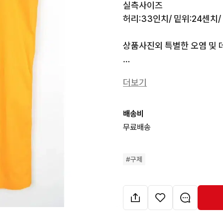
실측사이즈

허리:33인치/ 밑위:24센치/
상품사진외 특별한 오염 및 데
더보기
*** 제주도3000원, 기타도
*** 2시 이전 결제시 당일
배송비
무료배송
#
구제