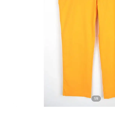
1
/
8