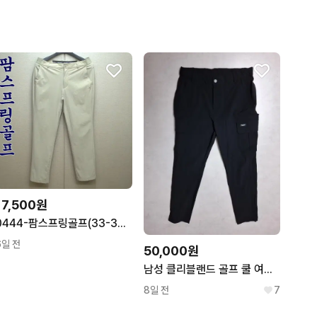
17,500원
0444-팜스프링골프(33-34)춘하,기능성바지/구제시장
6일 전
50,000원
남성 클리블랜드 골프 쿨 여름 골프바지 (사방스판33-34)
8일 전
7