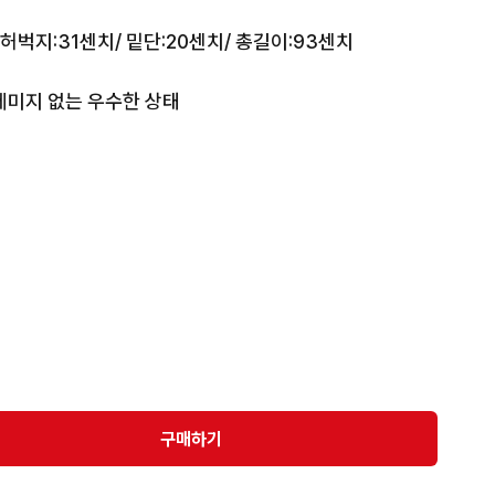
 허벅지:31센치/ 밑단:20센치/ 총길이:93센치

미지 없는 우수한 상태

서산간 5000원 추가

 발송됩니다
구매하기