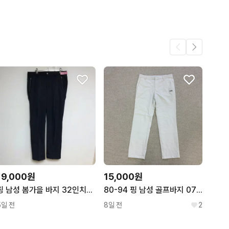
어요.
222
39
19,000원
15,000원
핑 남성 봄가을 바지 32인치@9972
80-94 핑 남성 골프바지 0727D2
5일 전
8일 전
2