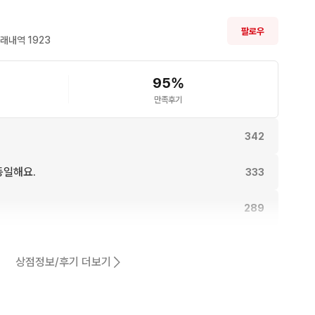
팔로우
래내역 
1923
95
%
만족후기
342
동일해요.
333
289
254
상점정보/후기 더보기
251