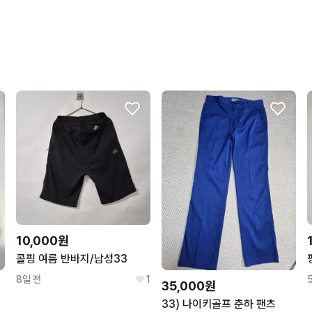
상품 정보가 자세히 적혀있
번개페이를 잘 받아줘요.
10,000원
콜핑 여름 반바지/남성33
8일 전
1
35,000원
33) 나이키골프 춘하 팬츠