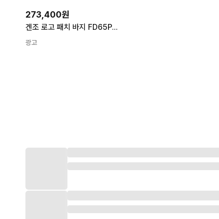
273,400원
겐조 로고 패치 바지 FD65PA7034ME 94 GREY 남성 FW23
광고