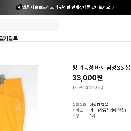
앱을 다운로드하고 더 편리한 번개장터를 만나보세요!
털
키덜트
핑 기능성 바지 남성33 봄
33,000
원
1년 전
34
0
0
상품상태
사용감 적음
사이즈
기타 (상품설명에 작성)
수량
1개