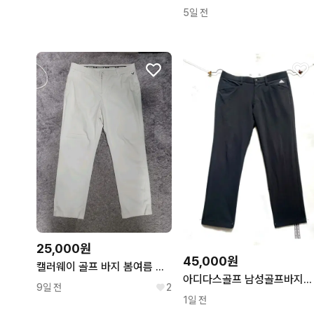
5일 전
25,000원
45,000원
캘러웨이 골프 바지 봄여름 팬츠 화이트 33~34
아디다스골프 남성골프바지34/스판바지/
9일 전
2
1일 전