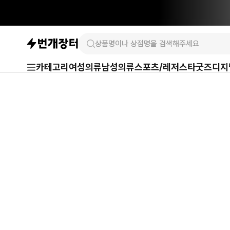
카테고리
여성의류
남성의류
스포츠/레저
스타굿즈
디지