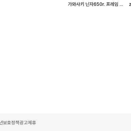
가와사키 닌자650r. 프레임 슬라이더 (우드크래프트) 팝니다.
년보호정책
광고제휴