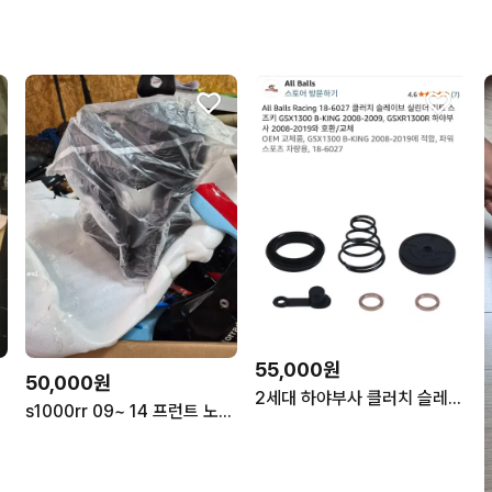
55,000원
50,000원
2세대 하야부사 클러치 슬레이브 실린더 키트 팜(3개보유)
러
s1000rr 09~ 14 프런트 노즈센터흡기구