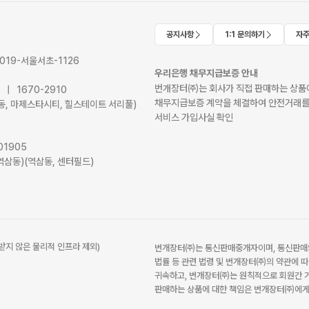
공지사항
1:1 문의하기
자주
2019-서울서초-1126
우리은행 채무지급보증 안내
번개장터㈜는 회사가 직접 판매하는 상품에
41 | 1670-2910
채무지급보증 계약을 체결하여 안전거래를
서초동, 마제스타시티, 힐스테이트 서리풀)
서비스 가입사실 확인
01905
역삼동)(역삼동, 센터필드)
받지 않은 물리적 인프라 제외)
번개장터㈜는 통신판매중개자이며, 통신판매의
법률 등 관련 법령 및 번개장터㈜의 약관에 따
귀속하고, 번개장터㈜는 원칙적으로 회원간 거
판매하는 상품에 대한 책임은 번개장터㈜에게