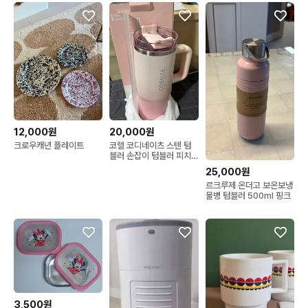
12,000원
20,000원
크로우캐년 플레이트
코렐 코디네이츠 스텐 텀
블러 손잡이 텀블러 피치
900ml 새상품
25,000원
르크루제 온더고 보온보냉
물병 텀블러 500ml 핑크
3,500원