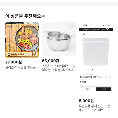
이 상품을 추천해요
AD
65,000원
27,000원
스틸웍스 스테인리스 스틸
글라스락 볶음팬 38cm
믹싱볼 펀칭볼 채반 새제
품
8,000원
무인양품 무지 분말 보존
용기 1.5L 2개 세트