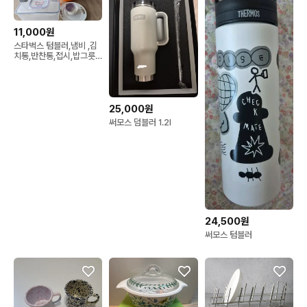
11,000원
스타벅스 텀블러,냄비 ,김
치통,반찬통,접시,밥그릇
등
25,000원
써모스 덤블러 1.2l
24,500원
써모스 텀블러