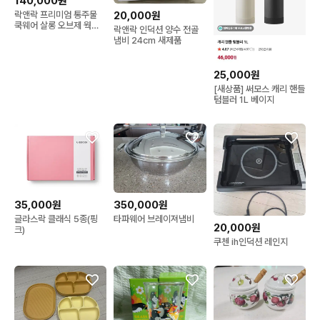
140,000원
락앤락 프리미엄 통주물
20,000원
쿡웨어 살롱 오브제 웍
락앤락 인덕션 양수 전골
32cm 새상품
냄비 24cm 새제품
25,000원
[새상품] 써모스 캐리 핸들
텀블러 1L 베이지
35,000원
350,000원
글라스락 클래식 5종(핑
타파웨어 브레이져냄비
20,000원
크)
쿠첸 ih인덕션 레인지