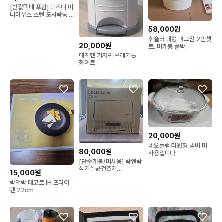
[반값택배 포함] 디즈니 미
니마우스 스텐 도시락통 2
개 세트
58,000원
휘슬러 대형 머그잔 2인셋
20,000원
트. 미개봉 풀박
매직캔 기저귀 쓰레기통
화이트
20,000원
네오플램 타원형 냄비 미
80,000원
사용입니다
[단순개봉/미사용] 락앤락
식기살균건조기
15,000원
(EJW316WHT / 화이
락앤락 데코르 IH 프라이
트)
팬 22cm