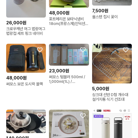
7,500원
48,000원
올스텐 접시 꽂이
포트메리온 보타닉냄비
26,000원
18cm(프랑스제)인덕션
가능
크로우캐년 머그 법랑머그
법랑컵 세트 핑크 네이비
23,000원
써모스 텀블러 500ml /
48,000원
1,000ml(1L) /
써모스 보온 도시락 블랙
1,200ml(1.2L)
5,000원
싱크대 선반 D형 개수대
설거지통 식기 건조대