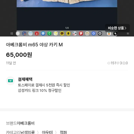
비슷한 상품
아베크롬비 m65 야상 카키 M
65,000
원
11달 전
151
3
0
결제혜택
토스페이로 결제시 5천원 즉시 할인
삼성카드 링크 10% 청구할인
브랜드
아베크롬비
카테고리
남성의류
〉
아우터
〉
점퍼