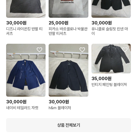
30,000원
25,000원
30,000원
디즈니 라이온킹 반팔 티
피카소 바르셀로나 박물관
유니클로 슬림핏 린넨 마
셔츠
반팔 티셔츠
이
35,000원
빈티지 페인팅 블레이져
30,000원
30,000원
네이비 테일러드 자켓
h&m 블레이저
상품 전체보기