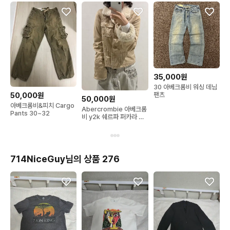
35,000원
30 아베크롬비 워싱 데님
팬츠
50,000원
50,000원
아베크롬비&피치 Cargo
Abercrombie 아베크롬
Pants 30~32
비 y2k 쉐르파 퍼카라 자
켓
714NiceGuy님의 상품 276