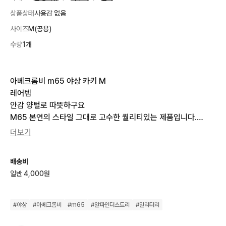
상품상태
사용감 없음
사이즈
M(공용)
수량
1개
아베크롬비 m65 야상 카키 M

레어템

안감 양털로 따뜻하구요

M65 본연의 스타일 그대로 고수한 퀄리티있는 제품입니다.

더보기
탭사이즈 M

가슴 58 / 어깨48 / 팔 66 / 기장 74
배송비
일반 4,000원
#
야상
#
아베크롬비
#
m65
#
알파인더스트리
#
밀리터리