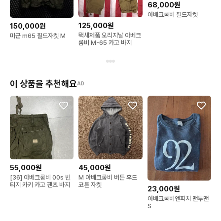
68,000원
아베크롬비 필드자켓
125,000원
150,000원
택새제품 오리지날 아베크
미군 m65 필드자켓 M
롬비 M-65 카고 바지
이 상품을 추천해요
AD
55,000원
45,000원
[36] 아베크롬비 00s 빈
M 아베크롬비 버튼 후드
티지 카키 카고 팬츠 바지
코튼 자켓
23,000원
아베크롬비앤피치 맨투맨
S