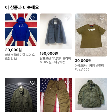
이 상품과 비슷해요
33,000원
150,000원
아베크롬비 이중 지퍼 후
랄프로렌 데님앤서플라이
드집업 M
30,000원
M-65 필드야상자켓
아베크롬비 카키 반팔티
#csz1006