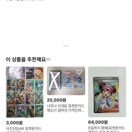
2025 데굴이
이 상품을 추천해요
AD
20,000원
너무나 귀여운 포켓몬카드
팽도리 컬렉션 가격인하
(수정)
64,000원
3,000원
9일까지 판매)포켓몬카드
사진3장)AR 포켓몬카드