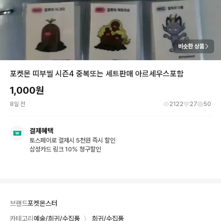
비슷한 상품
포켓몬 띠부씰 시즌4 중복또는 세트판매 아르세우스포함
1,000
원
8일 전
2122
27
50
결제혜택
토스페이로 결제시 5천원 즉시 할인
삼성카드 링크 10% 청구할인
브랜드
포켓몬스터
카테고리
예술/희귀/수집품
〉
희귀/수집품