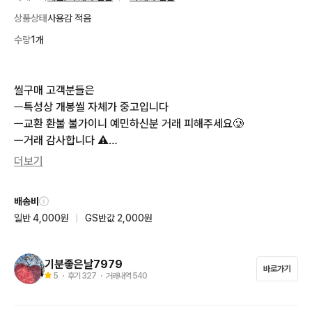
상품상태
사용감 적음
수량
1개
씰구매 고객분들은 

ㅡ특성상 개봉씰 자체가 중고입니다

ㅡ교환 환불 불가이니 예민하신분 거래 피해주세요🥲

ㅡ거래 감사합니다 ⚠️

더보기
💗저두 1대1또는 n대1  교환받거나 어렵게 구하고 제꺼 세트 맞추
고 남은씰 판매하는거라

배송비
💗가격에 불만 있으신 분들은 다른분들과 거래 추천 드려요🙏💗
일반 4,000원
|
GS반값 2,000원
매너거래 부탁드립니다🙂💗

⭐️ 포켓몬 띠부씰 시즌4

기분좋은날7979
바로가기
ㅡ장당 1000부터 7000까지 개별금액 다르니 문의주세요 

5
・ 후기
327
・ 거래내역
540
ㅡ리스트 주시면 가격 알려드려요 🙂
