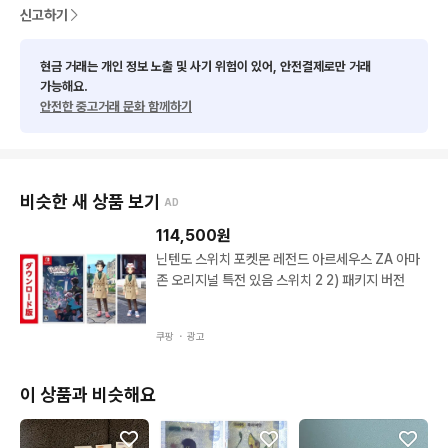
신고하기
ㅡ만원이상 거래해요

ㅡ대량 구매시 무배가능⭐️

⭐️아르세우스 포함168종세트는 문의주세요⭐️

현금 거래는 개인 정보 노출 및 사기 위험이 있어, 안전결제로만 거래
가능해요.
안전한 중고거래 문화 함께하기
💛다른씰과 합구매 가능하세요

✉️띠부씰opp봉투 추가로 필요하신분은 배송비 아끼고 합구매 하
비슷한 새 상품 보기
AD
세요😄

100장2000원에 드려요

114,500
원
닌텐도 스위치 포켓몬 레전드 아르세우스 ZA 아마
존 오리지널 특전 있음 스위치 2 2) 패키지 버전
🙏밤에는바로 답 못드릴수 있어요 아침에 답 드리니 기다려주세요
😀🙏

쿠팡 ・
광고
이 상품과 비슷해요