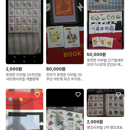
50,000원
포켓몬 띠부씰 인기씰세트
꼬부기소방대 잠만보 메타
80,000원
2,000원
몽 캡틴피카츄
최저가 포켓몬 띠부씰 30
포켓몬 띠부씰 30주년씰
주년 아트웍 뮤츠 피카츄
아트웍띠부씰 개별판매
리자몽
2,000원
명조띠부씰 2차 명조포토