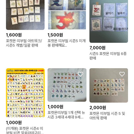
✉️반택 준등기2000 일택4000

✉️교환 환불X🙂

🙏배송중 분실사고는 택배사에 보상처리 해주세요판매자 책임 없
습니다🙏
1,600원
1,500원
포켓몬 띠부씰 아트워크/
포켓몬 띠부씰 시즌5 미개
시즌5 개별/일괄 판매
봉 판매해요..
7,000원
시즌5 포켓몬 띠부씰 6종
판매
1,000원
2,000원
포켓몬띠부씰 1개 선택 뉴
포켓몬 띠부씰 시즌 5 및
시즌 3세대 4세대 9세대
아트웍 판매
띠부씰
1,000원
(미개봉) 포켓몬 시즌4 띠
부씰 비퀸 알로라데구리