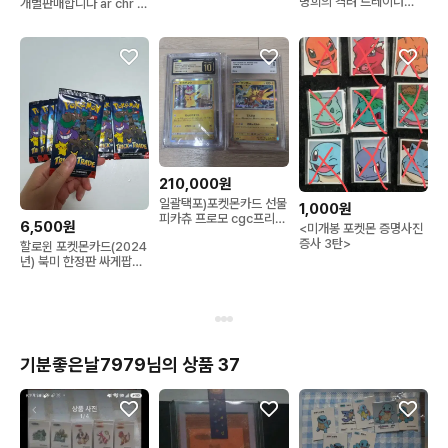
명희의 격려 트레이너
개별판매합니다 ar chr 개
SAR
별 일괄
210,000원
일괄택포)포켓몬카드 선물
1,000원
피카츄 프로모 cgc프리스
6,500원
<미개봉 포켓몬 증명사진
틴10 썬더 brg10
증사 3탄>
할로윈 포켓몬카드(2024
년) 북미 한정판 싸게팝니
다.
기분좋은날7979님의 상품 37