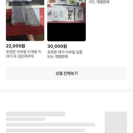
카드 개별판매
22,000원
30,000원
포켓몬 띠부씰 미개봉 지
포켓몬 메가 띠부씰 일괄
라치 뮤 검은레쿠쟈
또는 개별판매
상품 전체보기