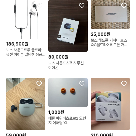
25,000원
보스 헤드폰 거치대 보스
186,900원
QC울트라2 헤드폰 거치
대
보스 사운드트루 울트라
유선 이어폰 밀폐형 정품
80,000원
벌크 고음질
보스 사운드스포츠 무선
이어폰
1,000원
애플 파워비츠프로2 오렌
지 이어팁 XL
59,000원
210,000원