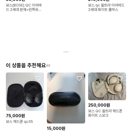
보스(BOSE) QC 이어버
보스 qc 울트라 이어버드
드 2세대 본체+왼쪽유닛
2세대 화이트 풀박스
(네이비)
이 상품을 추천해요
AD
250,000원
보스 QC 울트라 헤드폰
75,000원
화이트 스모크
보스 헤드폰 qc35
15,000원