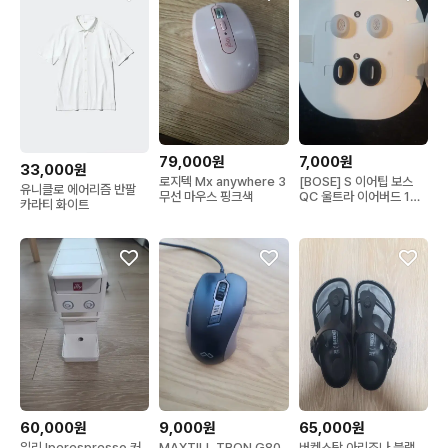
79,000원
7,000원
33,000원
로지텍 Mx anywhere 3
[BOSE] S 이어팁 보스
유니클로 에어리즘 반팔
무선 마우스 핑크색
QC 울트라 이어버드 1세
카라티 화이트
대 2세대
60,000원
9,000원
65,000원
일리 Iperespresso 커
MAXTILL TRON G80
버켄스탁 아리조나 블랙