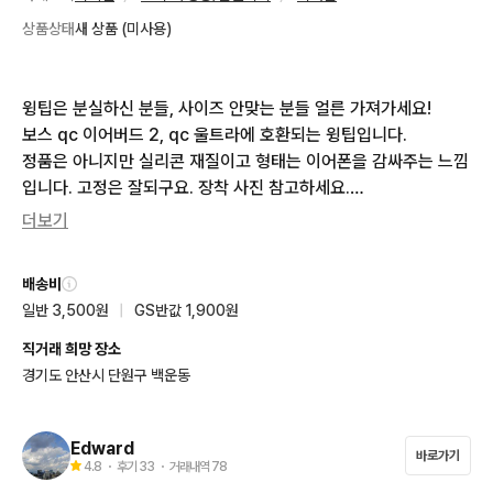
상품상태
새 상품 (미사용)
윙팁은 분실하신 분들, 사이즈 안맞는 분들 얼른 가져가세요! 

보스 qc 이어버드 2, qc 울트라에 호환되는 윙팁입니다. 

정품은 아니지만 실리콘 재질이고 형태는 이어폰을 감싸주는 느낌
입니다. 고정은 잘되구요. 장착 사진 참고하세요.

3가지 사이즈 모두 있으니 구매전 문의주세요.

더보기
컬러는 off white만 있습니다.

한개당 3천원. 좌우 한세트는 6천원입니다.
배송비
일반 3,500원
|
GS반값 1,900원
직거래 희망 장소
경기도 안산시 단원구 백운동
Edward
바로가기
4.8
・ 후기
33
・ 거래내역
78