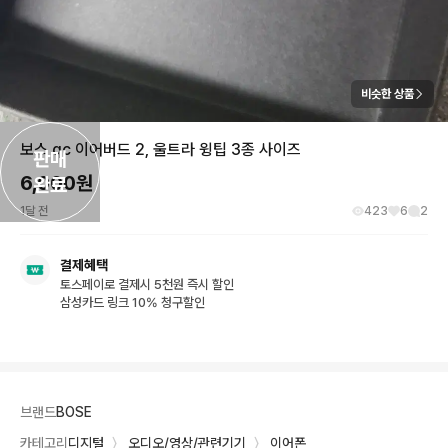
비슷한 상품
보스 qc 이어버드 2, 울트라 윙팁 3종 사이즈
판매

6,000
원
완료
1달 전
423
6
2
결제혜택
토스페이로 결제시 5천원 즉시 할인
삼성카드 링크 10% 청구할인
브랜드
BOSE
카테고리
디지털
〉
오디오/영상/관련기기
〉
이어폰