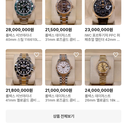
28,000,000원
21,500,000원
23,000,000원
롤렉스 서브마리너
롤렉스 데이저스트
IWC 포르투기저 PPC 퍼
40mm 스틸 116610LV
31mm 로즈골드 콤비 초
페츄얼 캘린더 42mm 로
그린 다이얼 헐크
코 로만 다이아몬드
즈골드 18k 금통
21,800,000원
21,000,000원
24,000,000원
롤렉스 서브마리너
롤렉스 데이저스트
롤렉스 데이저스트
41mm 옐로골드 콤비 신
31mm 로즈골드 콤비 화
26mm 옐로골드 18k 금
형 126613 블랙 흑콤
이트 텐포인트 다이아 쥬
통 69158 오리지널 러그/
빌레
베젤 다이아몬드
상품 전체보기