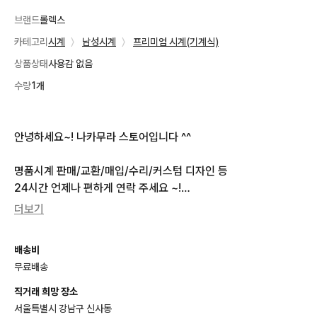
브랜드
롤렉스
카테고리
시계
〉
남성시계
〉
프리미엄 시계(기계식)
상품상태
사용감 없음
수량
1개
안녕하세요~! 나카무라 스토어입니다 ^^

명품시계 판매/교환/매입/수리/커스텀 디자인 등

24시간 언제나 편하게 연락 주세요 ~!

더보기
오직 100% 정품 만 취급합니다.

서울 강남 논현동 도산대로에 오프라인 샵 또한 운영하고 있습니
배송비
다.

무료배송
따라서 재고가 수시로 변동되오니 꼭 문의 먼저 부탁드립니다. ^^

ㅡㅡㅡㅡㅡㅡㅡㅡㅡㅡㅡㅡㅡㅡㅡㅡㅡㅡㅡㅡㅡㅡㅡㅡㅡㅡㅡㅡㅡ
직거래 희망 장소
ㅡ

서울특별시 강남구 신사동