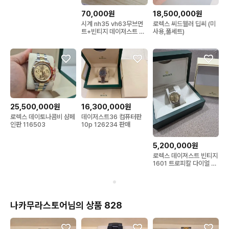
70,000원
18,500,000원
시계 nh35 vh63무브먼
로렉스 씨드웰러 딥씨 (미
트+빈티지 데이저스트 케
사용,풀세트)
이스
25,500,000원
16,300,000원
로렉스 데이토나콤비 샴페
데이저스트36 컴퓨터판
인판 116503
10p 126234 판매
5,200,000원
로렉스 데이져스트 빈티지
1601 트로피칼 다이얼 브
론즈
나카무라스토어님의 상품 828