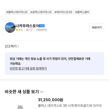
※ 상품 상세 설명 ※ 

#
롤렉스데이저스트
#
로렉스데이저스트
#
데이저스트36
#
롤렉스콤비
◐ 제조사 :   ROLEX 롤렉스 로렉스 

◐ 모델번호 :  116233 데이저스트 옐로골드 콤비 텐포인트 다이
나카무라스토어
바로가기
4.5
・ 후기
2
・ 거래내역
6
아 

◐ 원산지 :  스위스

신고하기
◐ 소재 :  스테인리스 스틸 , 옐로 골드 

현금 거래는 개인 정보 노출 및 사기 위험이 있어, 안전결제로만 거래
가능해요.
◐ 사이즈 :  36mm

안전한 중고거래 문화 함께하기
◐ 구성품 : 박스 , 보증서 

롤렉스의 간판모델, 데이저스트 옐로골드 콤비 116233 입고 되었
비슷한 새 상품 보기
AD
습니다 

31,250,000
원
롤렉스 데이저스트 36 시계 화이트골드와 다이아
잠금 버클 부분이 롤렉스 왕관 모양으로 깔끔히 숨겨지는 히든 클