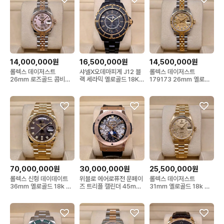
14,000,000원
16,500,000원
14,500,000원
롤렉스 데이저스트
샤넬X오데마피게 J12 블
롤렉스 데이저스트
26mm 로즈골드 콤비
랙 세라믹 옐로골드 18K
179173 26mm 옐로골
179171 핑크 로만 쥬빌레
금통 42mm 칼리버
드 콤비 샴페인 텐포인트
3125 한정판
다이아
70,000,000원
30,000,000원
25,500,000원
롤렉스 신형 데이데이트
위블로 에어로퓨전 문페이
롤렉스 데이저스트
36mm 옐로골드 18k 금
즈 트리플 캘린더 45mm
31mm 옐로골드 18k 금
통 128238 다크 그레이
로즈골드 금통
통 68278 샴페인 텐포인
바게트 다이아몬드
트 다이아