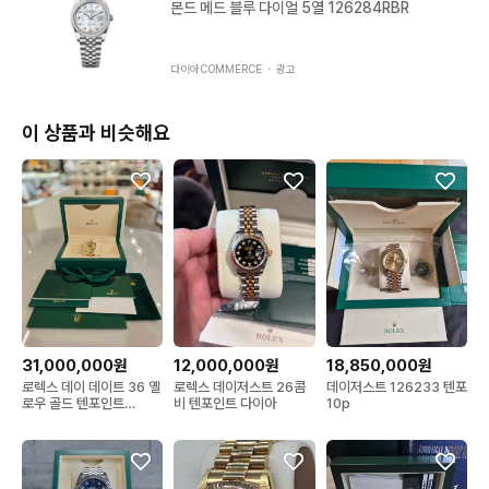
몬드 메드 블루 다이얼 5열 126284RBR
라스프 모델입니다 

현재는 이 디자인이 나오지 않기 때문에 점점 더 구하기 어려워지
다이아COMMERCE ・
광고
는 베스트셀러이죠 ! 

이 상품과 비슷해요
롤렉스 오리지널 박스와 보증서 등 구성품 또한 포함되어 있어 소
장용으로도 추천 드립니다

저희 명품시계 킹렉스는 서울 강남 도산대로에 오프라인 매장을
 운영중 이므로 

궁금하신 내용 있으시면 편하게 문의 주세요 ! 

ㅡㅡㅡㅡㅡㅡㅡㅡㅡㅡㅡㅡㅡㅡㅡㅡㅡㅡㅡㅡㅡㅡㅡㅡㅡㅡㅡㅡㅡ
31,000,000원
12,000,000원
18,850,000원
ㅡ

로렉스 데이 데이트 36 옐
로렉스 데이저스트 26콤
데이저스트 126233 텐포
로우 골드 텐포인트
비 텐포인트 다이아
10p
18238
명품시계를 취미로 하다보니 좋은 분들을 많이 만나게 되어 

그 인연으로 명품 판매를 시작하게 되었습니다.
