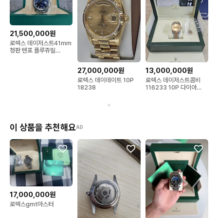
제가 판매하는 물품은 기본적으로 상태 확인과 정비 등을 마쳤지
만 

21,500,000원
혹시나 문제가 생긴 경우에는 차후에도 도와드리겠습니다.

로렉스 데이저스트41mm
1회성의 거래로 끝나기 보다는 명품 시계,잡화 취미 생활의 동반자
청판 텐포 플루쥬빌
126334
가 되기를 바래봅니다 ^^

27,000,000원
13,000,000원
꼭 저와 거래하지 않으시더라도 시계에 대해 궁금한 점 모두 문의
로렉스 데이데이트 10P
로렉스 데이저스트콤비
 주세요 ~
18238
116233 10P 다이아
36mm
이 상품을 추천해요
AD
17,000,000원
로렉스gmt마스터