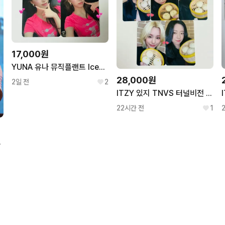
17,000원
YUNA 유나 뮤직플랜트 IceCream 아이스크림 포카 포토카드 미공포
28,000원
2일 전
2
ITZY 있지 TNVS 터널비전 미공포 포토카드 포카 메이크스타 특전
22시간 전
1
id 싸인 폴라