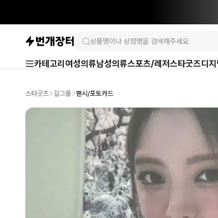
카테고리
여성의류
남성의류
스포츠/레저
스타굿즈
디지
스타굿즈
걸그룹
팬시/포토카드