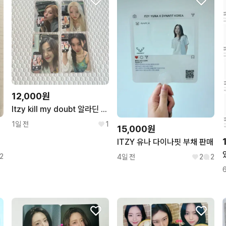
12,000원
Itzy kill my doubt 알라딘 특전 포카 4장 세트
1일 전
1
15,000원
ITZY 유나 다이나핏 부채 판매
2
4일 전
2
2