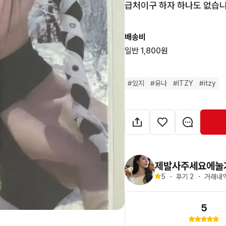
급처이구 하자 하나도 없습니
배송비
일반 1,800원
#
있지
#
유나
#
ITZY
#
itzy
제발사주세요에눌
5
・
후기 
2
・
거래내역
5