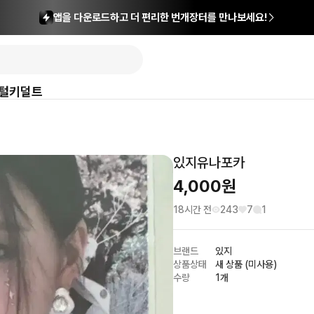
앱을 다운로드하고 더 편리한 번개장터를 만나보세요!
털
키덜트
있지유나포카
4,000
원
18시간 전
243
7
1
브랜드
있지
상품상태
새 상품 (미사용)
수량
1개