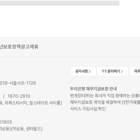
년보호정책
광고제휴
공지사항
1:1 문의하기
자주
2019-서울서초-1126
우리은행 채무지급보증 안내
번개장터㈜는 회사가 직접 판매하는 상품에
41 | 1670-2910
채무지급보증 계약을 체결하여 안전거래를
서초동, 마제스타시티, 힐스테이트 서리풀)
서비스 가입사실 확인
01905
역삼동)(역삼동, 센터필드)