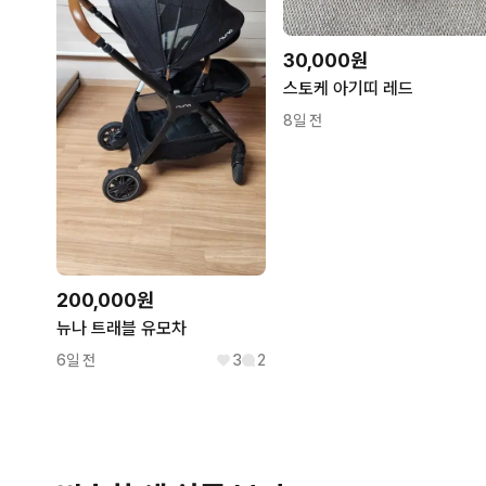
30,000원
스토케 아기띠 레드
8일 전
200,000원
뉴나 트래블 유모차
6일 전
3
2