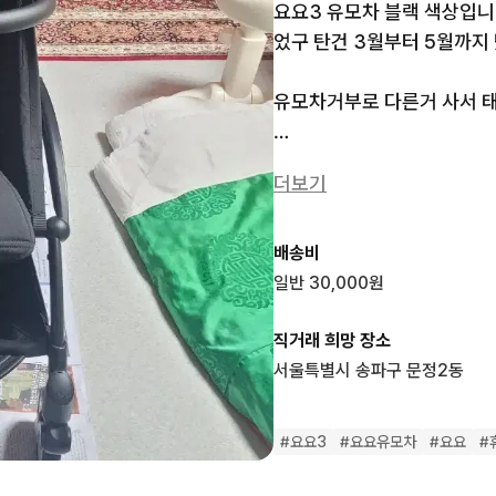
요요3 유모차 블랙 색상입니
었구 탄건 3월부터 5월까지 
유모차거부로 다른거 사서 태
외관은 블랙 프레임에 검정색
더보기
범퍼바는 아마존에서 따로 
상태는 사진과 같습니다
배송비
일반 30,000원
직거래 희망 장소
서울특별시 송파구 문정2동
#
요요3
#
요요유모차
#
요요
#