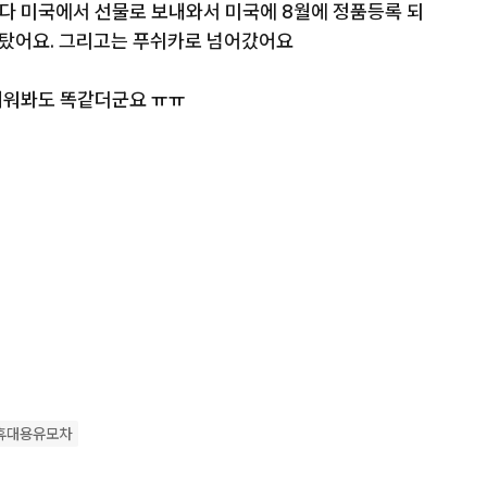
다 미국에서 선물로 보내와서 미국에 8월에 정품등록 되
탔어요. 그리고는 푸쉬카로 넘어갔어요 

워봐도 똑같더군요 ㅠㅠ

 시트, 차양으로 구성되어 있습니다

구입했어요

휴대용유모차