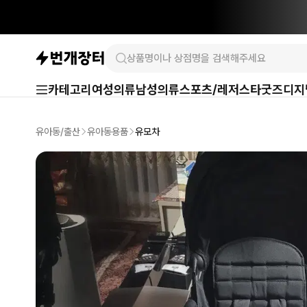
카테고리
여성의류
남성의류
스포츠/레저
스타굿즈
디지
유아동/출산
유아동용품
유모차