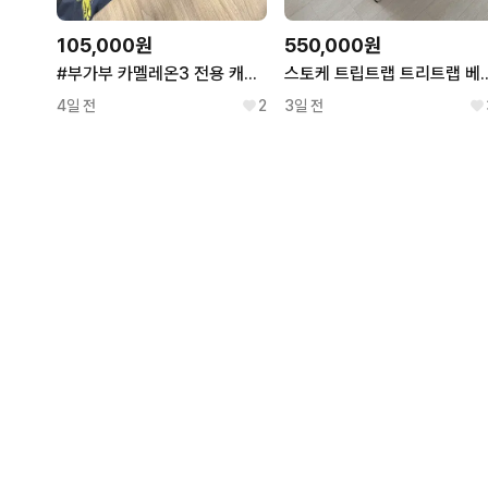
105,000원
550,000원
#부가부 카멜레온3 전용 캐노피 앤디워홀+기본블랙#
스토케 트립트랩 트리트랩 베이
4일 전
2
3일 전