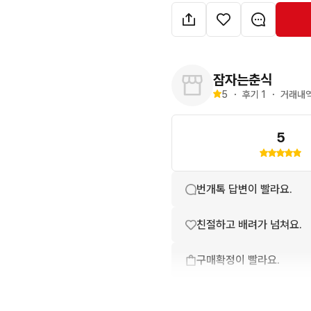
잠자는춘식
5
・
후기 
1
・
거래내역
5
번개톡 답변이 빨라요.
친절하고 배려가 넘쳐요.
구매확정이 빨라요.
무리한 네고를 하지 않아요