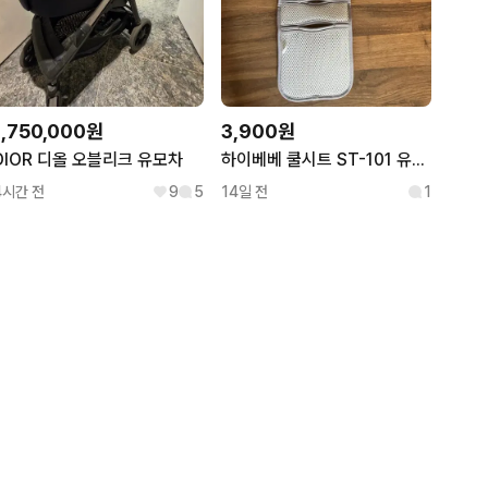
1,750,000원
3,900원
DIOR 디올 오블리크 유모차
하이베베 쿨시트 ST-101 유모차 카시트
4시간 전
9
5
14일 전
1