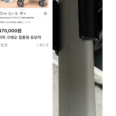
470,000원
미마 크레오 절충형 유모차
7일 전
6
3