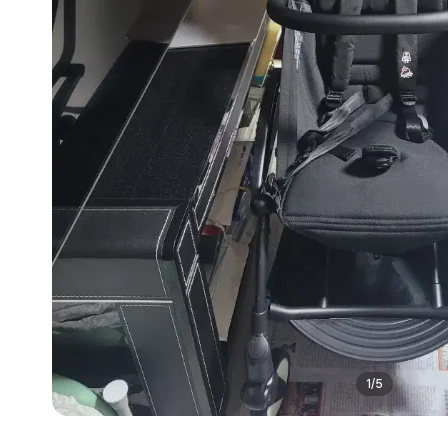
1
/
5