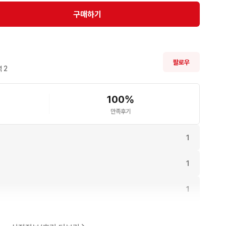
구매하기
팔로우
 
2
100
%
만족후기
1
1
1
.
1