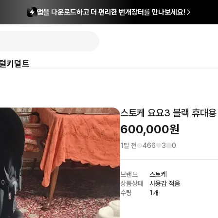
앱을 다운로드하고 더 편리한 번개장터를 만나보세요!
털
키덜트
스토케 요요3 블랙 휴대용
600,000
원
1달 전
466
3
0
브랜드
스토케
상품상태
사용감 적음
수량
1개